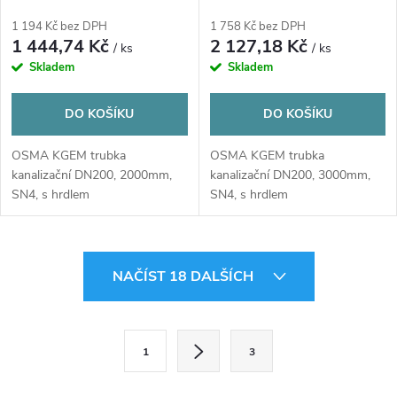
hrdlem, PVC, oranžová
hrdlem, PVC, oranžová
1 194 Kč bez DPH
1 758 Kč bez DPH
1 444,74 Kč
2 127,18 Kč
/ ks
/ ks
Skladem
Skladem
DO KOŠÍKU
DO KOŠÍKU
OSMA KGEM trubka
OSMA KGEM trubka
kanalizační DN200, 2000mm,
kanalizační DN200, 3000mm,
SN4, s hrdlem
SN4, s hrdlem
O
NAČÍST 18 DALŠÍCH
v
l
S
1
3
t
á
r