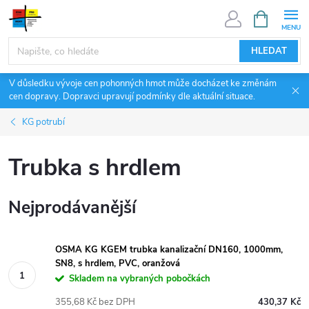
Přejít
NÁKUPNÍ
KOŠÍK
na
obsah
HLEDAT
V důsledku vývoje cen pohonných hmot může docházet ke změnám
cen dopravy. Dopravci upravují podmínky dle aktuální situace.
KG potrubí
Trubka s hrdlem
Nejprodávanější
OSMA KG KGEM trubka kanalizační DN160, 1000mm,
SN8, s hrdlem, PVC, oranžová
Skladem na vybraných pobočkách
355,68 Kč bez DPH
430,37 Kč