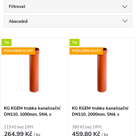
Filtrovat
Ř
Abecedně
a
Nejlevnější
V
Tip
Tip
Nejdražší
z
POSLEDNÍ KUSY
POSLEDNÍ KUSY
ý
Nejprodávanější
e
p
n
i
í
s
p
KG KGEM trubka kanalizační
KG KGEM trubka kanalizační
DN110, 1000mm, SN4, s
DN110, 2000mm, SN4, s
p
hrdlem, PVC, oranžová
hrdlem, PVC, oranžová
r
219 Kč bez DPH
380 Kč bez DPH
r
264,99 Kč
459,80 Kč
/ ks
/ ks