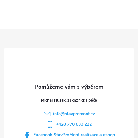
Z
á
p
a
t
Michal Husák
í
info
@
stavpromont.cz
+420 770 633 222
Facebook StavProMont realizace a eshop