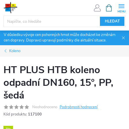
Přejít
NÁKUPNÍ
KOŠÍK
na
obsah
HLEDAT
V důsledku vývoje cen pohonných hmot může docházet ke změnám
cen dopravy. Dopravci upravují podmínky dle aktuální situace.
Koleno
HT PLUS HTB koleno
odpadní DN160, 15°, PP,
šedá
Neohodnoceno
Podrobnosti hodnocení
Kód produktu:
117100