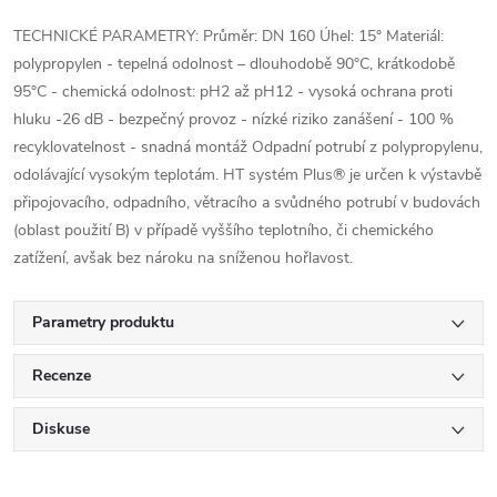
TECHNICKÉ PARAMETRY: Průměr: DN 160 Úhel: 15° Materiál:
polypropylen - tepelná odolnost – dlouhodobě 90°C, krátkodobě
95°C - chemická odolnost: pH2 až pH12 - vysoká ochrana proti
hluku -26 dB - bezpečný provoz - nízké riziko zanášení - 100 %
recyklovatelnost - snadná montáž Odpadní potrubí z polypropylenu,
odolávající vysokým teplotám. HT systém Plus® je určen k výstavbě
připojovacího, odpadního, větracího a svůdného potrubí v budovách
(oblast použití B) v případě vyššího teplotního, či chemického
zatížení, avšak bez nároku na sníženou hořlavost.
Parametry produktu
Recenze
Diskuse