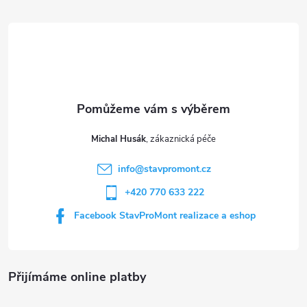
í
v
á
á
p
n
p
r
í
v
a
k
t
y
Michal Husák
í
v
info
@
stavpromont.cz
+420 770 633 222
ý
Facebook StavProMont realizace a eshop
p
i
s
Přijímáme online platby