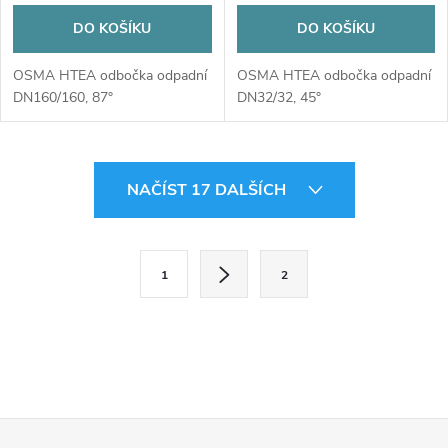
DO KOŠÍKU
DO KOŠÍKU
OSMA HTEA odbočka odpadní
OSMA HTEA odbočka odpadní
DN160/160, 87°
DN32/32, 45°
O
NAČÍST 17 DALŠÍCH
v
l
S
1
2
t
á
r
d
á
a
n
k
c
Z
o