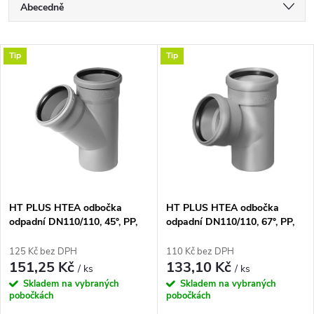
Ř
Abecedně
a
Nejlevnější
V
Tip
Tip
Nejdražší
z
ý
Nejprodávanější
e
p
n
i
í
s
p
HT PLUS HTEA odbočka
HT PLUS HTEA odbočka
odpadní DN110/110, 45°, PP,
odpadní DN110/110, 67°, PP,
p
šedá
šedá
r
125 Kč bez DPH
110 Kč bez DPH
r
151,25 Kč
133,10 Kč
/ ks
/ ks
o
Skladem na vybraných
Skladem na vybraných
o
pobočkách
pobočkách