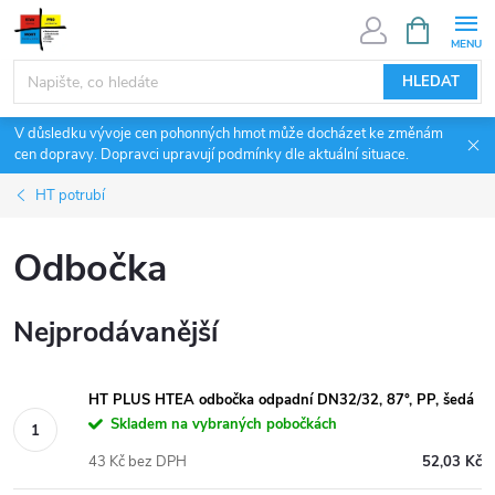
Přejít
NÁKUPNÍ
KOŠÍK
na
obsah
HLEDAT
V důsledku vývoje cen pohonných hmot může docházet ke změnám
cen dopravy. Dopravci upravují podmínky dle aktuální situace.
HT potrubí
Odbočka
Nejprodávanější
HT PLUS HTEA odbočka odpadní DN32/32, 87°, PP, šedá
Skladem na vybraných pobočkách
43 Kč bez DPH
52,03 Kč