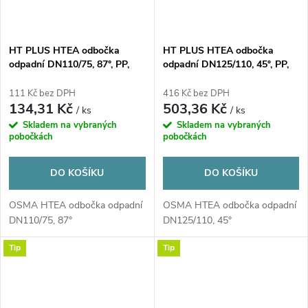
HT PLUS HTEA odbočka
HT PLUS HTEA odbočka
odpadní DN110/75, 87°, PP,
odpadní DN125/110, 45°, PP,
šedá
šedá
111 Kč bez DPH
416 Kč bez DPH
134,31 Kč
503,36 Kč
/ ks
/ ks
Skladem na vybraných
Skladem na vybraných
pobočkách
pobočkách
DO KOŠÍKU
DO KOŠÍKU
OSMA HTEA odbočka odpadní
OSMA HTEA odbočka odpadní
DN110/75, 87°
DN125/110, 45°
Tip
Tip