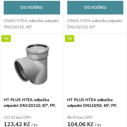
d
d
DO KOŠÍKU
DO KOŠÍKU
u
u
OSMA HTEA odbočka odpadní
OSMA HTEA odbočka odpadní
DN110/110, 45°
DN110/110, 67°
k
k
Tip
Tip
t
t
ů
ů
HT PLUS HTEA odbočka
HT PLUS HTEA odbočka
odpadní DN110/110, 87°, PP,
odpadní DN110/50, 45°, PP,
šedá
šedá
102 Kč bez DPH
86 Kč bez DPH
123,42 Kč
104,06 Kč
/ ks
/ ks