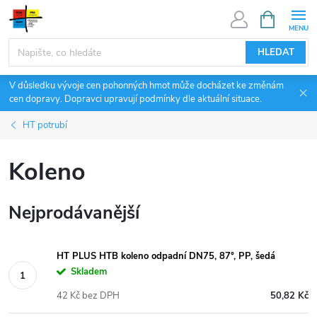
Přejít
NÁKUPNÍ
KOŠÍK
na
obsah
HLEDAT
V důsledku vývoje cen pohonných hmot může docházet ke změnám
cen dopravy. Dopravci upravují podmínky dle aktuální situace.
HT potrubí
Koleno
Nejprodávanější
HT PLUS HTB koleno odpadní DN75, 87°, PP, šedá
Skladem
42 Kč bez DPH
50,82 Kč