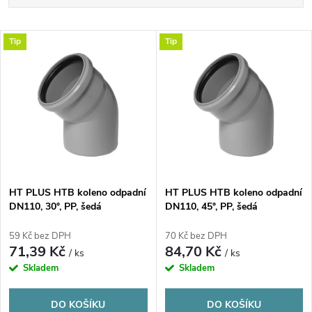
a
Nejlevnější
V
Tip
Tip
Nejdražší
z
ý
Nejprodávanější
e
p
n
i
í
s
p
HT PLUS HTB koleno odpadní
HT PLUS HTB koleno odpadní
DN110, 30°, PP, šedá
DN110, 45°, PP, šedá
p
r
59 Kč bez DPH
70 Kč bez DPH
r
71,39 Kč
84,70 Kč
/ ks
/ ks
o
Skladem
Skladem
o
d
DO KOŠÍKU
DO KOŠÍKU