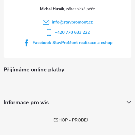
t
y
Michal Husák
í
v
info
@
stavpromont.cz
+420 770 633 222
ý
Facebook StavProMont realizace a eshop
p
i
s
Přijímáme online platby
u
Informace pro vás
ESHOP - PRODEJ
Jan z Liberce