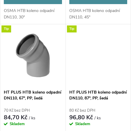
d
u
OSMA HTB koleno odpadní
OSMA HTB koleno odpadní
u
DN110, 30°
DN110, 45°
k
Tip
Tip
k
t
t
ů
ů
HT PLUS HTB koleno odpadní
HT PLUS HTB koleno odpadní
DN110, 67°, PP, šedá
DN110, 87°, PP, šedá
70 Kč bez DPH
80 Kč bez DPH
84,70 Kč
96,80 Kč
/ ks
/ ks
Skladem
Skladem