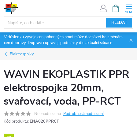
Přejít
NÁKUPNÍ
KOŠÍK
na
obsah
HLEDAT
V důsledku vývoje cen pohonných hmot může docházet ke změnám
cen dopravy. Dopravci upravují podmínky dle aktuální situace.
Elektrospojky
WAVIN EKOPLASTIK PPR
elektrospojka 20mm,
svařovací, voda, PP-RCT
Neohodnoceno
Podrobnosti hodnocení
Kód produktu:
ENA020PPRCT