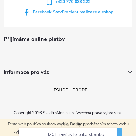
+420 770 633 222
Facebook StavProMont realizace a eshop
Přijímáme online platby
Informace pro vás
ESHOP - PRODEJ
Copyright 2026
StavProMont s.r.o.
. Všechna práva vyhrazena.
Tento web používá soubory cookie. Dalším procházením tohoto webu
Vytvořil Shoptet
1201 navštívilo tuto stránku
ROZUMÍM
vyjadřujete souhlas s jejich používáním.