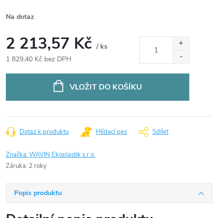
Na dotaz
2 213,57 Kč
/ ks
1 829,40 Kč bez DPH
Měrná
cena:
VLOŽIT DO KOŠÍKU
Dotaz k produktu
Hlídací pes
Sdílet
Značka:
WAVIN Ekoplastik s.r.o.
Záruka
:
2 roky
Popis produktu