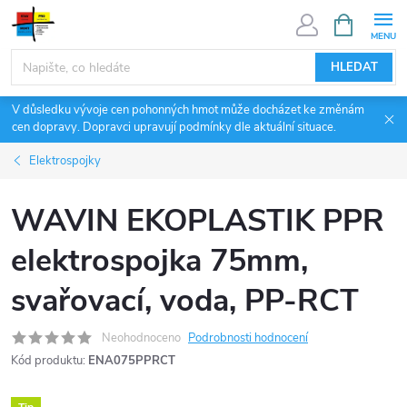
Přejít
NÁKUPNÍ
KOŠÍK
na
obsah
HLEDAT
V důsledku vývoje cen pohonných hmot může docházet ke změnám
cen dopravy. Dopravci upravují podmínky dle aktuální situace.
Elektrospojky
WAVIN EKOPLASTIK PPR
elektrospojka 75mm,
svařovací, voda, PP-RCT
Neohodnoceno
Podrobnosti hodnocení
Kód produktu:
ENA075PPRCT