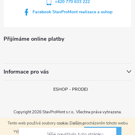
+420 770 633 222
Facebook StavProMont realizace a eshop
Přijímáme online platby
Informace pro vás
ESHOP - PRODEJ
Copyright 2026
StavProMont s.r.o.
. Všechna práva vyhrazena.
Tento web používá soubory cookie. Dalším procházením tohoto webu
Vytvořil Shoptet
ROZUMÍM
vyjadřujete souhlas s jejich používáním.
1654 navštívilo tuto stránku