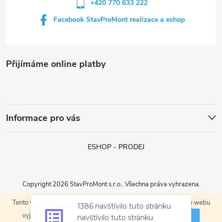
+420 770 633 222
Facebook StavProMont realizace a eshop
Přijímáme online platby
Informace pro vás
ESHOP - PRODEJ
Copyright 2026
StavProMont s.r.o.
. Všechna práva vyhrazena.
1386 navštívilo tuto stránku
Tento web používá soubory cookie. Dalším procházením tohoto webu
Vytvořil Shoptet
navštívilo tuto stránku
ROZUMÍM
vyjadřujete souhlas s jejich používáním.