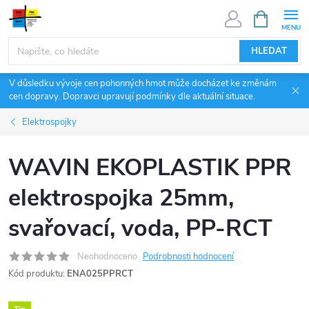
Přejít
NÁKUPNÍ
KOŠÍK
na
obsah
HLEDAT
V důsledku vývoje cen pohonných hmot může docházet ke změnám
cen dopravy. Dopravci upravují podmínky dle aktuální situace.
Elektrospojky
WAVIN EKOPLASTIK PPR
elektrospojka 25mm,
svařovací, voda, PP-RCT
Neohodnoceno
Podrobnosti hodnocení
Kód produktu:
ENA025PPRCT