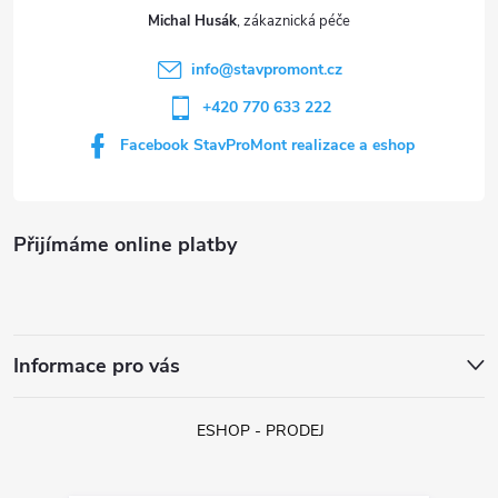
t
Michal Husák
í
info
@
stavpromont.cz
+420 770 633 222
Facebook StavProMont realizace a eshop
Přijímáme online platby
Informace pro vás
ESHOP - PRODEJ
Jan z Liberce