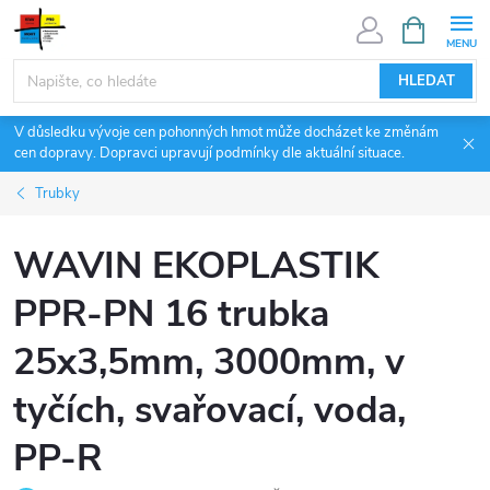
Přejít
NÁKUPNÍ
KOŠÍK
na
obsah
HLEDAT
V důsledku vývoje cen pohonných hmot může docházet ke změnám
cen dopravy. Dopravci upravují podmínky dle aktuální situace.
Trubky
WAVIN EKOPLASTIK
PPR-PN 16 trubka
25x3,5mm, 3000mm, v
tyčích, svařovací, voda,
PP-R