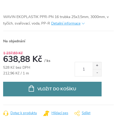
WAVIN EKOPLASTIK PPR-PN 16 trubka 25x3,5mm, 3000mm, v
tyčích, svařovací, voda, PP-R
Detailní informace
Na objednání
1 237,83 Kč
638,88 Kč
/ ks
528 Kč bez DPH
Měrná
212,96 Kč / 1 m
cena:
VLOŽIT DO KOŠÍKU
Dotaz k produktu
Hlídací pes
Sdílet