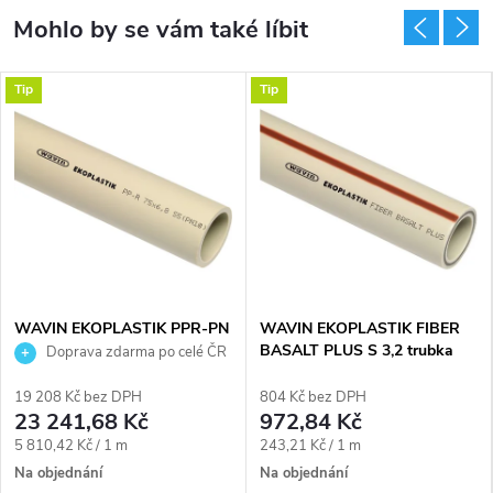
Tip
Tip
WAVIN EKOPLASTIK PPR-PN
WAVIN EKOPLASTIK FIBER
10 trubka 63x5,8mm, 4000mm,
BASALT PLUS S 3,2 trubka
Doprava zdarma po celé ČR
v tyčích, svařovací, voda, PP-R
32x4,4mm, 3000mm, v tyčích,
svařovací, voda, PP-RCT, šedá
19 208 Kč bez DPH
804 Kč bez DPH
23 241,68 Kč
972,84 Kč
Měrná
Měrná
5 810,42 Kč / 1 m
243,21 Kč / 1 m
cena:
cena:
Na objednání
Na objednání