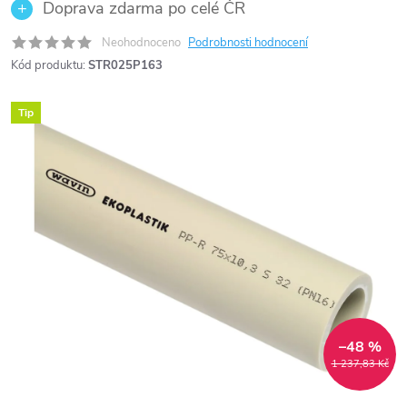
Doprava zdarma po celé ČR
Neohodnoceno
Podrobnosti hodnocení
Kód produktu:
STR025P163
Tip
–48 %
1 237,83 Kč