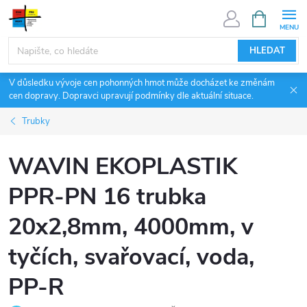
Přejít
NÁKUPNÍ
KOŠÍK
na
obsah
HLEDAT
V důsledku vývoje cen pohonných hmot může docházet ke změnám
cen dopravy. Dopravci upravují podmínky dle aktuální situace.
Trubky
WAVIN EKOPLASTIK
PPR-PN 16 trubka
20x2,8mm, 4000mm, v
tyčích, svařovací, voda,
PP-R