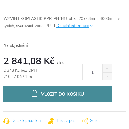
WAVIN EKOPLASTIK PPR-PN 16 trubka 20x2,8mm, 4000mm, v
tyčích, svařovací, voda, PP-R
Detailní informace
Na objednání
2 841,08 Kč
/ ks
2 348 Kč bez DPH
Měrná
710,27 Kč / 1 m
cena:
VLOŽIT DO KOŠÍKU
Dotaz k produktu
Hlídací pes
Sdílet