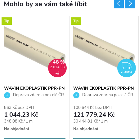
Tip
Tip
–48 %
DARMA
Z
2 024,33
ZDARMA
Kč
WAVIN EKOPLASTIK PPR-PN
WAVIN EKOPLASTIK PPR-PN
16 trubka 32x4,4mm, 3000mm,
16 trubka 125x17,1mm,
Doprava zdarma po celé ČR
Doprava zdarma po celé ČR
v tyčích, svařovací, voda, PP-R
4000mm, v tyčích, svařovací,
PP-R
863 Kč bez DPH
100 644 Kč bez DPH
1 044,23 Kč
121 779,24 Kč
Měrná
Měrná
348,08 Kč / 1 m
30 444,81 Kč / 1 m
cena:
cena:
Na objednání
Na objednání