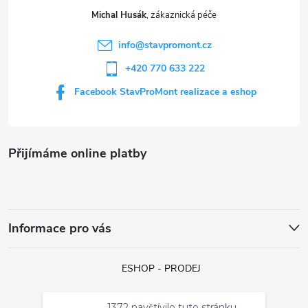
t
Michal Husák
í
info
@
stavpromont.cz
+420 770 633 222
Facebook StavProMont realizace a eshop
Přijímáme online platby
Informace pro vás
ESHOP - PRODEJ
1372 navštívilo tuto stránku