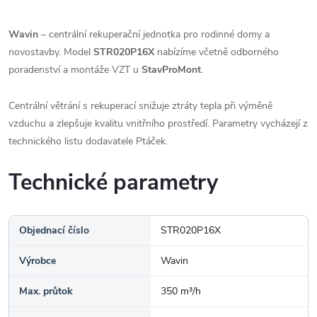
Wavin
– centrální rekuperační jednotka pro rodinné domy a
novostavby. Model
STR020P16X
nabízíme včetně odborného
poradenství a montáže VZT u
StavProMont
.
Centrální větrání s rekuperací snižuje ztráty tepla při výměně
vzduchu a zlepšuje kvalitu vnitřního prostředí. Parametry vycházejí z
technického listu dodavatele Ptáček.
Technické parametry
Objednací číslo
STR020P16X
Výrobce
Wavin
Max. průtok
350 m³/h