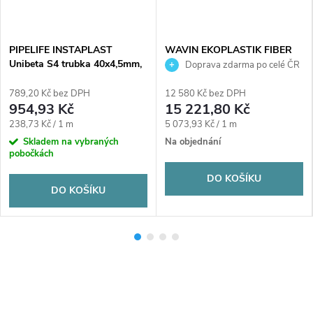
PIPELIFE INSTAPLAST
WAVIN EKOPLASTIK FIBER
Unibeta S4 trubka 40x4,5mm,
BASALT PLUS S 3,2 trubka
Doprava zdarma po celé ČR
4000mm, v tyčích, svařovací,
50x6,9mm, 3000mm, v tyčích,
voda, PP-RCT
svařovací, voda, PP-RCT, šedá
789,20 Kč bez DPH
12 580 Kč bez DPH
954,93 Kč
15 221,80 Kč
Měrná
Měrná
238,73 Kč / 1 m
5 073,93 Kč / 1 m
cena:
cena:
Skladem na vybraných
Na objednání
pobočkách
DO KOŠÍKU
DO KOŠÍKU