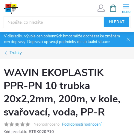
Přejít
NÁKUPNÍ
KOŠÍK
na
obsah
HLEDAT
V důsledku vývoje cen pohonných hmot může docházet ke změnám
cen dopravy. Dopravci upravují podmínky dle aktuální situace.
Trubky
WAVIN EKOPLASTIK
PPR-PN 10 trubka
20x2,2mm, 200m, v kole,
svařovací, voda, PP-R
Neohodnoceno
Podrobnosti hodnocení
Kód produktu:
STRK020P10