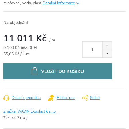
svařovací, voda, plast
Detailní informace
Na objednání
11 011 Kč
/ m
9 100 Kč bez DPH
Měrná
55,06 Kč / 1 m
cena:
VLOŽIT DO KOŠÍKU
Dotaz k produktu
Hlídací pes
Sdílet
Značka:
WAVIN Ekoplastik s.r.o.
Záruka
:
2 roky