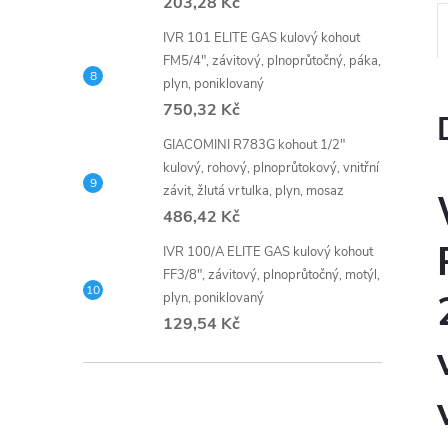
203,28 Kč
IVR 101 ELITE GAS kulový kohout
FM5/4", závitový, plnoprůtočný, páka,
plyn, poniklovaný
750,32 Kč
GIACOMINI R783G kohout 1/2"
kulový, rohový, plnoprůtokový, vnitřní
závit, žlutá vrtulka, plyn, mosaz
486,42 Kč
IVR 100/A ELITE GAS kulový kohout
FF3/8", závitový, plnoprůtočný, motýl,
plyn, poniklovaný
129,54 Kč