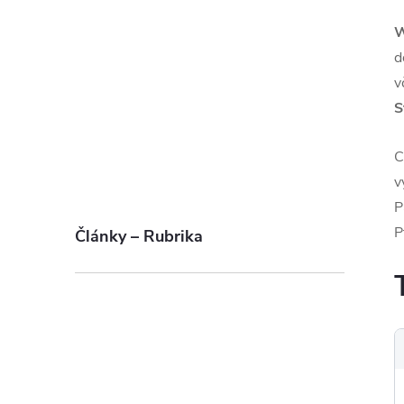
W
d
v
S
C
v
P
P
Články – Rubrika