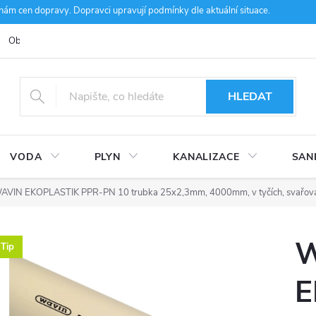
m cen dopravy. Dopravci upravují podmínky dle aktuální situace.
Obchodní podmínky
Kontakty
Ke stažení
Hodnocení obcho
HLEDAT
VODA
PLYN
KANALIZACE
SAN
AVIN EKOPLASTIK PPR-PN 10 trubka 25x2,3mm, 4000mm, v tyčích, svařova
W
Tip
E