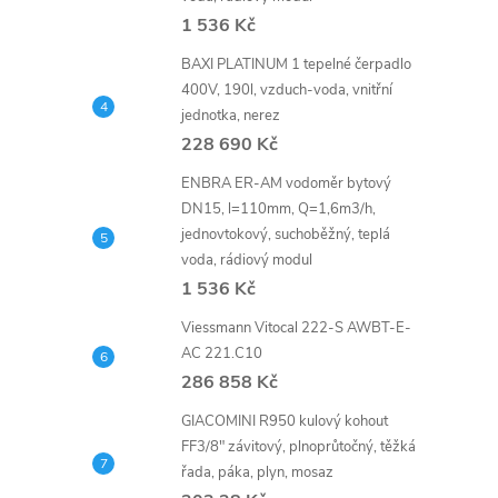
n
1 536 Kč
e
BAXI PLATINUM 1 tepelné čerpadlo
400V, 190l, vzduch-voda, vnitřní
l
jednotka, nerez
228 690 Kč
ENBRA ER-AM vodoměr bytový
DN15, l=110mm, Q=1,6m3/h,
jednovtokový, suchoběžný, teplá
voda, rádiový modul
1 536 Kč
Viessmann Vitocal 222-S AWBT-E-
AC 221.C10
286 858 Kč
GIACOMINI R950 kulový kohout
FF3/8" závitový, plnoprůtočný, těžká
řada, páka, plyn, mosaz