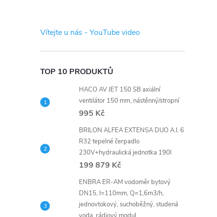
s
t
Vítejte u nás - YouTube video
r
a
TOP 10 PRODUKTŮ
HACO AV JET 150 SB axiální
n
ventilátor 150 mm, nástěnný/stropní
995 Kč
n
BRILON ALFEA EXTENSA DUO A.I. 6
í
R32 tepelné čerpadlo
230V+hydraulická jednotka 190l
199 879 Kč
p
ENBRA ER-AM vodoměr bytový
a
DN15, l=110mm, Q=1,6m3/h,
jednovtokový, suchoběžný, studená
voda, rádiový modul