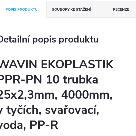
POPIS PRODUKTU
SOUBORY KE STAŽENÍ
RECENZE
Detailní popis produktu
WAVIN EKOPLASTIK
PPR-PN 10 trubka
25x2,3mm, 4000mm,
v tyčích, svařovací,
voda, PP-R