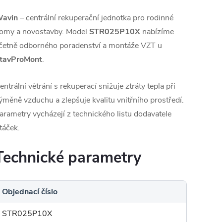
avin
– centrální rekuperační jednotka pro rodinné
omy a novostavby. Model
STR025P10X
nabízíme
četně odborného poradenství a montáže VZT u
tavProMont
.
entrální větrání s rekuperací snižuje ztráty tepla při
ýměně vzduchu a zlepšuje kvalitu vnitřního prostředí.
arametry vycházejí z technického listu dodavatele
táček.
Technické parametry
Objednací číslo
STR025P10X