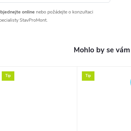
bjednejte online
nebo požádejte o konzultaci
pecialisty StavProMont.
Tip
Tip