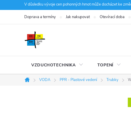
Přejít
V důsledku vývoje cen pohonných hmot může docházet ke změná
na
Doprava a termíny
Jak nakupovat
Otevírací doba
obsah
VZDUCHOTECHNIKA
TOPENÍ
VODA
PPR - Plastové vedení
Trubky
W
Domů
P
o