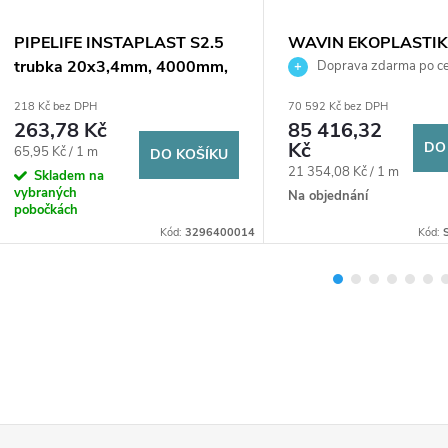
PIPELIFE INSTAPLAST S2.5
WAVIN EKOPLASTIK
trubka 20x3,4mm, 4000mm,
BASALT PLUS S 4 tr
Doprava zdarma po ce
v tyčích, svařovací, voda, PPR
90x10,1mm, 4000mm
218 Kč bez DPH
70 592 Kč bez DPH
tyčích, svařovací, vod
263,78 Kč
85 416,32
RCT, šedá
Kč
DO
Měrná
65,95 Kč / 1 m
DO KOŠÍKU
Měrná
21 354,08 Kč / 1 m
cena:
Skladem na
vybraných
cena:
Na objednání
pobočkách
Kód:
3296400014
Kód: