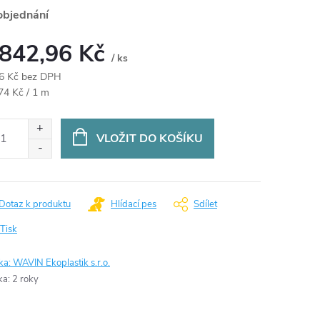
objednání
 842,96 Kč
/ ks
6 Kč bez DPH
ná
74 Kč / 1 m
:
VLOŽIT DO KOŠÍKU
Dotaz k produktu
Hlídací pes
Sdílet
Tisk
ka:
WAVIN Ekoplastik s.r.o.
ka
:
2 roky