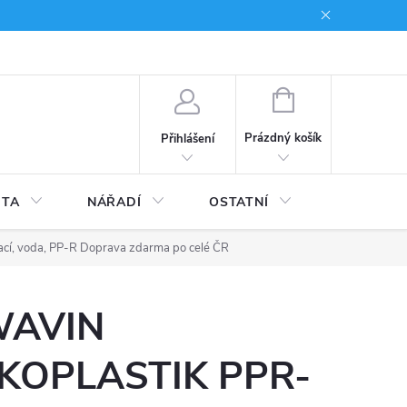
du
Kariera
NÁKUPNÍ
KOŠÍK
Prázdný košík
Přihlášení
ITA
NÁŘADÍ
OSTATNÍ
STAVEBNI
cí, voda, PP-R
Doprava zdarma po celé ČR
AVIN
KOPLASTIK PPR-