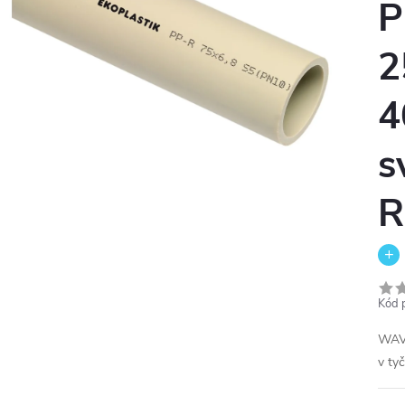
P
2
4
s
R
Kód 
WAV
v ty