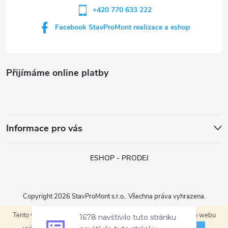
+420 770 633 222
Facebook StavProMont realizace a eshop
Přijímáme online platby
Informace pro vás
ESHOP - PRODEJ
Copyright 2026
StavProMont s.r.o.
. Všechna práva vyhrazena.
1678 navštívilo tuto stránku
Tento web používá soubory cookie. Dalším procházením tohoto webu
Vytvořil Shoptet
navštívilo tuto stránku