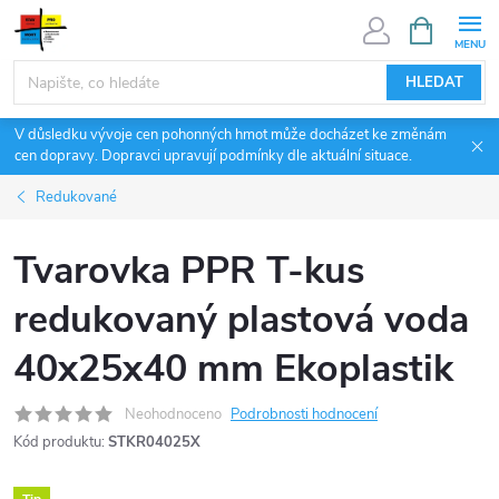
Přejít
NÁKUPNÍ
KOŠÍK
na
obsah
HLEDAT
V důsledku vývoje cen pohonných hmot může docházet ke změnám
cen dopravy. Dopravci upravují podmínky dle aktuální situace.
Redukované
Tvarovka PPR T-kus
redukovaný plastová voda
40x25x40 mm Ekoplastik
Neohodnoceno
Podrobnosti hodnocení
Kód produktu:
STKR04025X