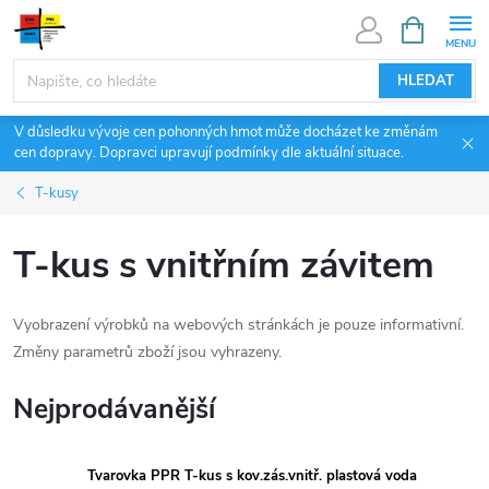
Přejít
NÁKUPNÍ
KOŠÍK
na
obsah
HLEDAT
V důsledku vývoje cen pohonných hmot může docházet ke změnám
cen dopravy. Dopravci upravují podmínky dle aktuální situace.
T-kusy
T-kus s vnitřním závitem
Vyobrazení výrobků na webových stránkách je pouze informativní.
Změny parametrů zboží jsou vyhrazeny.
Nejprodávanější
Tvarovka PPR T-kus s kov.zás.vnitř. plastová voda