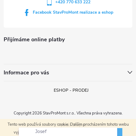
+420 770 633 222
k
Facebook StavProMont realizace a eshop
y
v
Přijímáme online platby
ý
p
i
Informace pro vás
s
ESHOP - PRODEJ
u
Copyright 2026
StavProMont s.r.o.
. Všechna práva vyhrazena.
Tento web používá soubory cookie. Dalším procházením tohoto webu
Vytvořil Shoptet
Josef
ROZUMÍM
vyjadřujete souhlas s jejich používáním.
právě objednal:
HACO AV JET 150