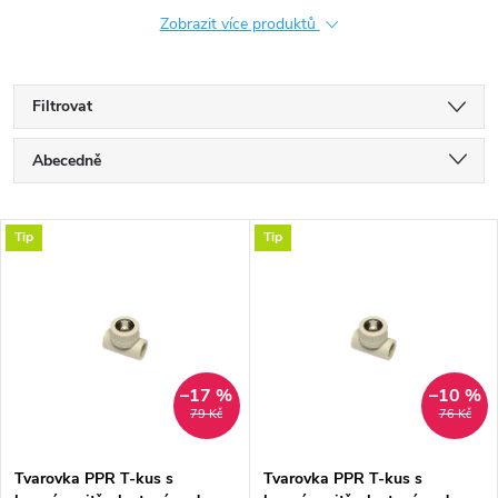
Zobrazit více produktů
Filtrovat
Ř
Abecedně
a
Nejlevnější
V
Tip
Tip
Nejdražší
z
ý
Nejprodávanější
e
p
n
i
–17 %
–10 %
79 Kč
76 Kč
í
s
p
Tvarovka PPR T-kus s
Tvarovka PPR T-kus s