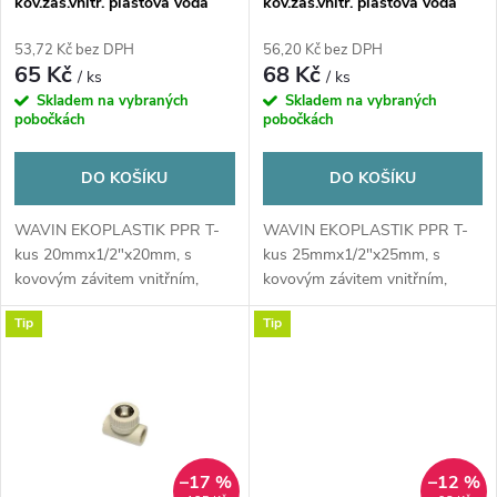
kov.zás.vnitř. plastová voda
kov.zás.vnitř. plastová voda
p
20x1/2x20 mm Ekoplastik
25x1/2x25 mm Ekoplastik
r
53,72 Kč bez DPH
56,20 Kč bez DPH
r
65 Kč
68 Kč
/ ks
/ ks
o
Skladem na vybraných
Skladem na vybraných
o
pobočkách
pobočkách
d
d
DO KOŠÍKU
DO KOŠÍKU
u
u
WAVIN EKOPLASTIK PPR T-
WAVIN EKOPLASTIK PPR T-
kus 20mmx1/2"x20mm, s
kus 25mmx1/2"x25mm, s
k
kovovým závitem vnitřním,
kovovým závitem vnitřním,
k
svařovací, voda, plast
svařovací, voda, plast
t
Tip
Tip
t
ů
ů
–17 %
–12 %