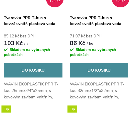
125 Kč
98 Kč
Tvarovka PPR T-kus s
Tvarovka PPR T-kus s
kov.zás.vnitř. plastová voda
kov.zás.vnitř. plastová voda
25x3/4x25 mm Ekoplastik
32x1/2"x32 mm Ekoplastik
85,12 Kč bez DPH
71,07 Kč bez DPH
103 Kč
86 Kč
/ ks
/ ks
Skladem na vybraných
Skladem na vybraných
pobočkách
pobočkách
DO KOŠÍKU
DO KOŠÍKU
WAVIN EKOPLASTIK PPR T-
WAVIN EKOPLASTIK PPR T-
kus 25mmx3/4"x25mm, s
kus 32mmx1/2"x32mm, s
kovovým závitem vnitřním,
kovovým závitem vnitřním,
svařovací, voda, plast
svařovací, voda, plast
Tip
Tip