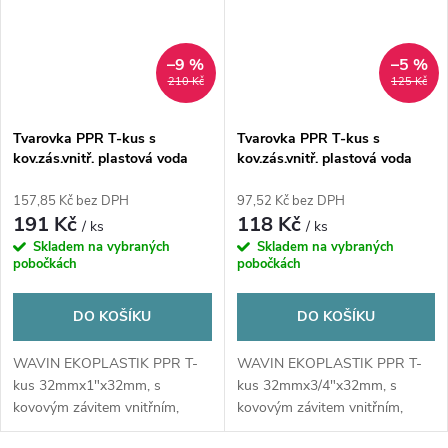
–9 %
–5 %
210 Kč
125 Kč
Tvarovka PPR T-kus s
Tvarovka PPR T-kus s
kov.zás.vnitř. plastová voda
kov.zás.vnitř. plastová voda
32x1x32 mm Ekoplastik
32x3/4x32 mm Ekoplastik
157,85 Kč bez DPH
97,52 Kč bez DPH
191 Kč
118 Kč
/ ks
/ ks
Skladem na vybraných
Skladem na vybraných
pobočkách
pobočkách
DO KOŠÍKU
DO KOŠÍKU
WAVIN EKOPLASTIK PPR T-
WAVIN EKOPLASTIK PPR T-
kus 32mmx1"x32mm, s
kus 32mmx3/4"x32mm, s
kovovým závitem vnitřním,
kovovým závitem vnitřním,
svařovací, voda, plast
svařovací, voda, plast