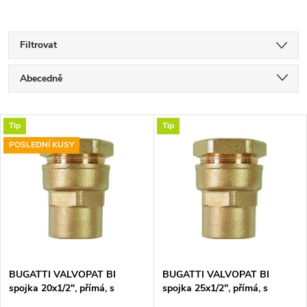
Filtrovat
Ř
Abecedně
a
Nejlevnější
V
Tip
Tip
Nejdražší
z
POSLEDNÍ KUSY
ý
Nejprodávanější
e
p
n
i
í
s
p
BUGATTI VALVOPAT BI
BUGATTI VALVOPAT BI
spojka 20x1/2", přímá, s
spojka 25x1/2", přímá, s
p
vnitřním závitem, svěrná,
vnitřním závitem, svěrná,