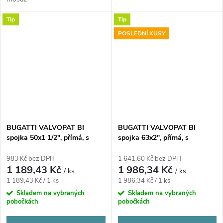
Tip
Tip
POSLEDNÍ KUSY
BUGATTI VALVOPAT BI
BUGATTI VALVOPAT BI
spojka 50x1 1/2", přímá, s
spojka 63x2", přímá, s
vnitřním závitem, svěrná,
vnitřním závitem, svěrná,
voda/plyn, mosaz
voda/plyn, mosaz
983 Kč bez DPH
1 641,60 Kč bez DPH
1 189,43 Kč
1 986,34 Kč
/ ks
/ ks
Měrná
Měrná
1 189,43 Kč / 1 ks
1 986,34 Kč / 1 ks
cena:
cena:
Skladem na vybraných
Skladem na vybraných
pobočkách
pobočkách