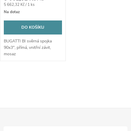
Měrná
5 662,32 Kč / 1 ks
cena:
Na dotaz
DO KOŠÍKU
BUGATTI BI svěrná spojka
90x3", přímá, vnitřní závit,
mosaz
O
v
l
Z
á
d
á