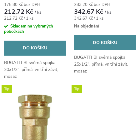
r
voda/plyn, mosaz
voda/plyn, mosaz
175,80 Kč bez DPH
283,20 Kč bez DPH
r
212,72 Kč
342,67 Kč
/ ks
/ ks
o
Měrná
Měrná
212,72 Kč / 1 ks
342,67 Kč / 1 ks
o
cena:
cena:
Skladem na vybraných
Na objednání
pobočkách
d
d
DO KOŠÍKU
u
DO KOŠÍKU
u
BUGATTI BI svěrná spojka
BUGATTI BI svěrná spojka
k
25x1/2", přímá, vnitřní závit,
20x1/2", přímá, vnitřní závit,
k
mosaz
mosaz
t
t
Tip
Tip
ů
ů