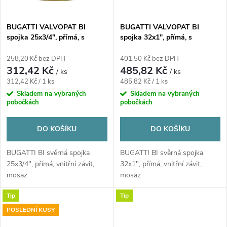
BUGATTI VALVOPAT BI
BUGATTI VALVOPAT BI
spojka 25x3/4", přímá, s
spojka 32x1", přímá, s
vnitřním závitem, svěrná,
vnitřním závitem, svěrná,
voda/plyn, mosaz
voda/plyn, mosaz
258,20 Kč bez DPH
401,50 Kč bez DPH
312,42 Kč
485,82 Kč
/ ks
/ ks
Měrná
Měrná
312,42 Kč / 1 ks
485,82 Kč / 1 ks
cena:
cena:
Skladem na vybraných
Skladem na vybraných
pobočkách
pobočkách
DO KOŠÍKU
DO KOŠÍKU
BUGATTI BI svěrná spojka
BUGATTI BI svěrná spojka
25x3/4", přímá, vnitřní závit,
32x1", přímá, vnitřní závit,
mosaz
mosaz
Tip
Tip
POSLEDNÍ KUSY