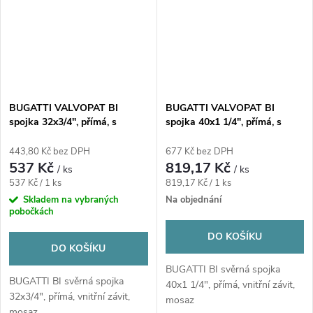
BUGATTI VALVOPAT BI
BUGATTI VALVOPAT BI
spojka 32x3/4", přímá, s
spojka 40x1 1/4", přímá, s
vnitřním závitem, svěrná,
vnitřním závitem, svěrná,
voda/plyn, mosaz
voda/plyn, mosaz
443,80 Kč bez DPH
677 Kč bez DPH
537 Kč
819,17 Kč
/ ks
/ ks
Měrná
Měrná
537 Kč / 1 ks
819,17 Kč / 1 ks
cena:
cena:
Skladem na vybraných
Na objednání
pobočkách
DO KOŠÍKU
DO KOŠÍKU
BUGATTI BI svěrná spojka
BUGATTI BI svěrná spojka
40x1 1/4", přímá, vnitřní závit,
32x3/4", přímá, vnitřní závit,
mosaz
mosaz