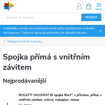
Přejít
NÁKUPNÍ
KOŠÍK
na
obsah
HLEDAT
V důsledku vývoje cen pohonných hmot může docházet ke změnám
cen dopravy. Dopravci upravují podmínky dle aktuální situace.
Mosazné svěrné tvarovky
Spojka přímá s vnitřním
závitem
Nejprodávanější
BUGATTI VALVOPAT BI spojka 90x3", s přírubou, přímá, s
vnitřním závitem, svěrná, voda/plyn, mosaz
Na dotaz