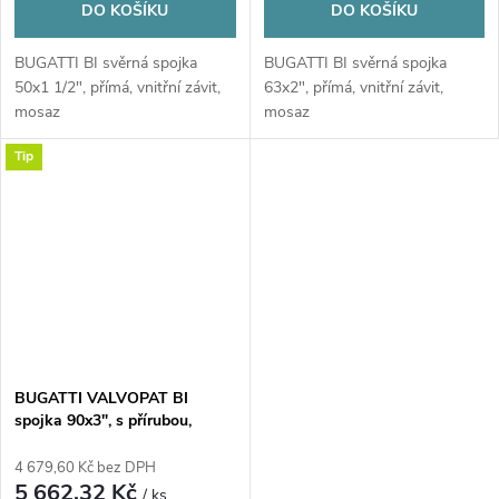
DO KOŠÍKU
DO KOŠÍKU
BUGATTI BI svěrná spojka
BUGATTI BI svěrná spojka
50x1 1/2", přímá, vnitřní závit,
63x2", přímá, vnitřní závit,
mosaz
mosaz
Tip
BUGATTI VALVOPAT BI
spojka 90x3", s přírubou,
přímá, s vnitřním závitem,
svěrná, voda/plyn, mosaz
4 679,60 Kč bez DPH
5 662,32 Kč
/ ks