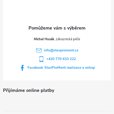
a
p
c
a
í
t
p
Michal Husák
r
í
info
@
stavpromont.cz
v
+420 770 633 222
k
Facebook StavProMont realizace a eshop
y
v
Přijímáme online platby
ý
p