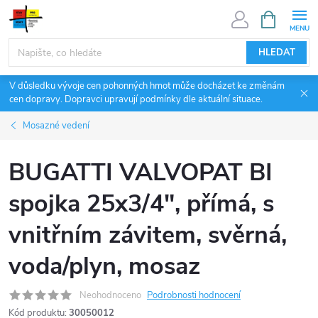
Přejít
NÁKUPNÍ
KOŠÍK
na
obsah
HLEDAT
V důsledku vývoje cen pohonných hmot může docházet ke změnám
cen dopravy. Dopravci upravují podmínky dle aktuální situace.
Mosazné vedení
BUGATTI VALVOPAT BI
spojka 25x3/4", přímá, s
vnitřním závitem, svěrná,
voda/plyn, mosaz
Neohodnoceno
Podrobnosti hodnocení
Kód produktu:
30050012