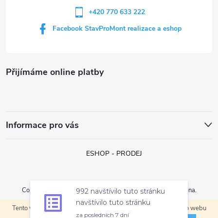
+420 770 633 222
Facebook StavProMont realizace a eshop
Přijímáme online platby
Informace pro vás
ESHOP - PRODEJ
992 navštívilo tuto stránku
Copyright 2026
StavProMont s.r.o.
. Všechna práva vyhrazena.
navštívilo tuto stránku
za posledních 7 dní
Tento web používá soubory cookie. Dalším procházením tohoto webu
Vytvořil Shoptet