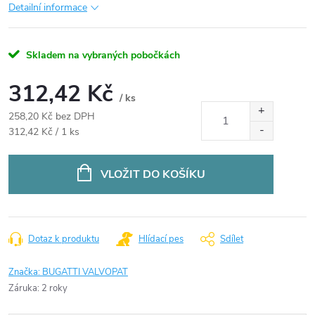
Detailní informace
Skladem na vybraných pobočkách
312,42 Kč
/ ks
258,20 Kč bez DPH
Měrná
312,42 Kč / 1 ks
cena:
VLOŽIT DO KOŠÍKU
Dotaz k produktu
Hlídací pes
Sdílet
Značka:
BUGATTI VALVOPAT
Záruka
:
2 roky