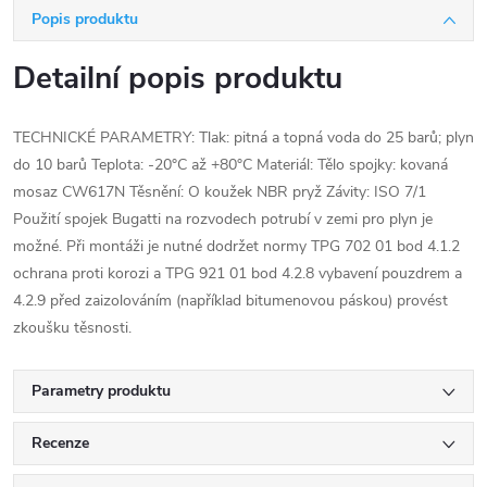
Popis produktu
Detailní popis produktu
TECHNICKÉ PARAMETRY: Tlak: pitná a topná voda do 25 barů; plyn
do 10 barů Teplota: -20°C až +80°C Materiál: Tělo spojky: kovaná
mosaz CW617N Těsnění: O koužek NBR pryž Závity: ISO 7/1
Použití spojek Bugatti na rozvodech potrubí v zemi pro plyn je
možné. Při montáži je nutné dodržet normy TPG 702 01 bod 4.1.2
ochrana proti korozi a TPG 921 01 bod 4.2.8 vybavení pouzdrem a
4.2.9 před zaizolováním (například bitumenovou páskou) provést
zkoušku těsnosti.
Parametry produktu
Recenze