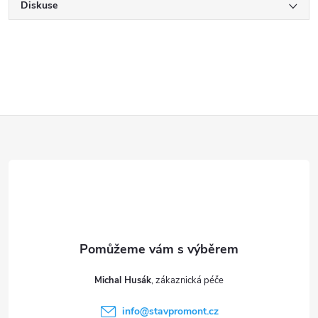
Diskuse
Z
á
p
a
t
Michal Husák
í
info
@
stavpromont.cz