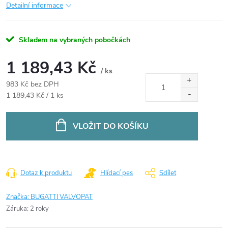
Detailní informace
Skladem na vybraných pobočkách
1 189,43 Kč
/ ks
983 Kč bez DPH
Měrná
1 189,43 Kč / 1 ks
cena:
VLOŽIT DO KOŠÍKU
Dotaz k produktu
Hlídací pes
Sdílet
Značka:
BUGATTI VALVOPAT
Záruka
:
2 roky