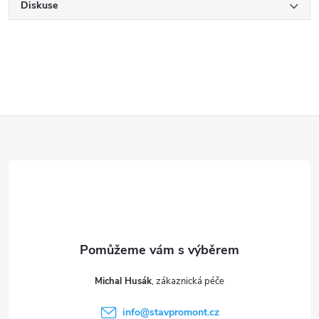
Diskuse
Z
á
p
a
t
Michal Husák
í
info
@
stavpromont.cz