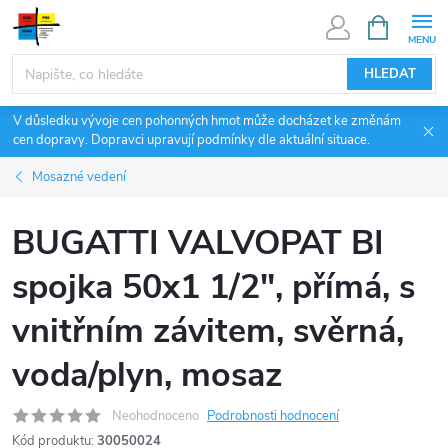
Přejít
NÁKUPNÍ
KOŠÍK
na
obsah
HLEDAT
V důsledku vývoje cen pohonných hmot může docházet ke změnám
cen dopravy. Dopravci upravují podmínky dle aktuální situace.
Mosazné vedení
BUGATTI VALVOPAT BI
spojka 50x1 1/2", přímá, s
vnitřním závitem, svěrná,
voda/plyn, mosaz
Neohodnoceno
Podrobnosti hodnocení
Kód produktu:
30050024