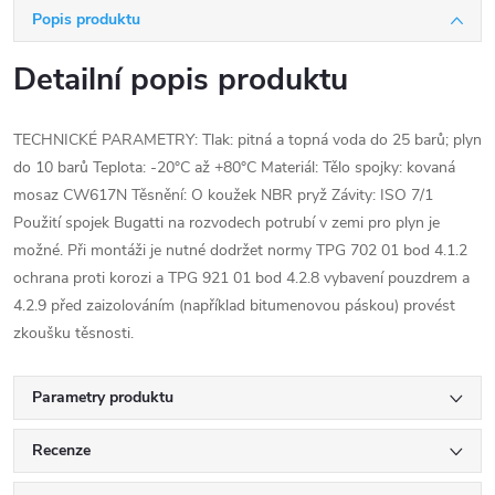
Popis produktu
Detailní popis produktu
TECHNICKÉ PARAMETRY: Tlak: pitná a topná voda do 25 barů; plyn
do 10 barů Teplota: -20°C až +80°C Materiál: Tělo spojky: kovaná
mosaz CW617N Těsnění: O koužek NBR pryž Závity: ISO 7/1
Použití spojek Bugatti na rozvodech potrubí v zemi pro plyn je
možné. Při montáži je nutné dodržet normy TPG 702 01 bod 4.1.2
ochrana proti korozi a TPG 921 01 bod 4.2.8 vybavení pouzdrem a
4.2.9 před zaizolováním (například bitumenovou páskou) provést
zkoušku těsnosti.
Parametry produktu
Recenze