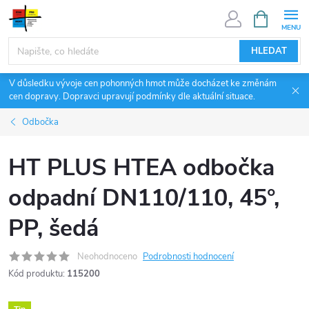
Přejít
NÁKUPNÍ
KOŠÍK
na
obsah
HLEDAT
V důsledku vývoje cen pohonných hmot může docházet ke změnám
cen dopravy. Dopravci upravují podmínky dle aktuální situace.
Odbočka
HT PLUS HTEA odbočka
odpadní DN110/110, 45°,
PP, šedá
Neohodnoceno
Podrobnosti hodnocení
Kód produktu:
115200