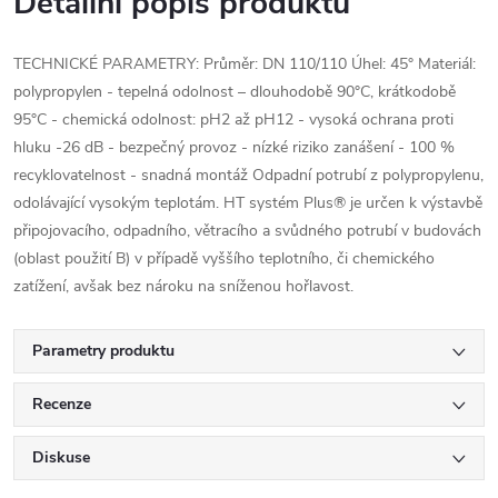
Detailní popis produktu
TECHNICKÉ PARAMETRY: Průměr: DN 110/110 Úhel: 45° Materiál:
polypropylen - tepelná odolnost – dlouhodobě 90°C, krátkodobě
95°C - chemická odolnost: pH2 až pH12 - vysoká ochrana proti
hluku -26 dB - bezpečný provoz - nízké riziko zanášení - 100 %
recyklovatelnost - snadná montáž Odpadní potrubí z polypropylenu,
odolávající vysokým teplotám. HT systém Plus® je určen k výstavbě
připojovacího, odpadního, větracího a svůdného potrubí v budovách
(oblast použití B) v případě vyššího teplotního, či chemického
zatížení, avšak bez nároku na sníženou hořlavost.
Parametry produktu
Recenze
Diskuse