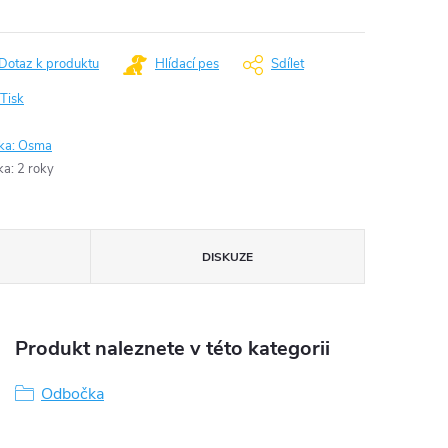
Dotaz k produktu
Hlídací pes
Sdílet
Tisk
ka:
Osma
ka
:
2 roky
DISKUZE
Produkt naleznete v této kategorii
Odbočka