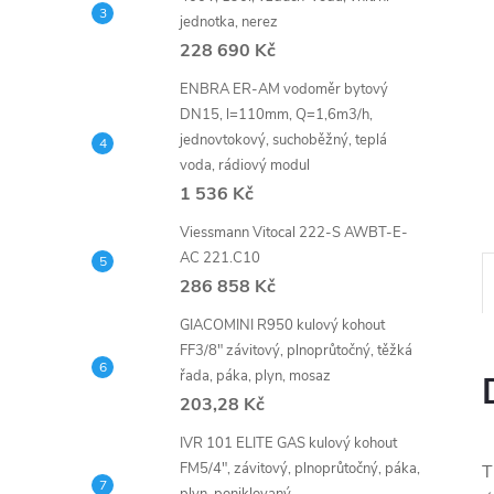
n
jednotka, nerez
e
228 690 Kč
ENBRA ER-AM vodoměr bytový
l
DN15, l=110mm, Q=1,6m3/h,
jednovtokový, suchoběžný, teplá
voda, rádiový modul
1 536 Kč
Viessmann Vitocal 222-S AWBT-E-
AC 221.C10
286 858 Kč
GIACOMINI R950 kulový kohout
FF3/8" závitový, plnoprůtočný, těžká
řada, páka, plyn, mosaz
203,28 Kč
IVR 101 ELITE GAS kulový kohout
FM5/4", závitový, plnoprůtočný, páka,
T