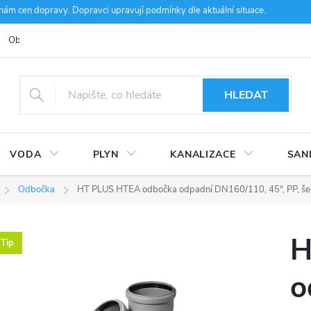
m cen dopravy. Dopravci upravují podmínky dle aktuální situace.
Obchodní podmínky
Kontakty
Ke stažení
Hodnocení obcho
HLEDAT
VODA
PLYN
KANALIZACE
SAN
Odbočka
HT PLUS HTEA odbočka odpadní DN160/110, 45°, PP, š
H
Tip
o