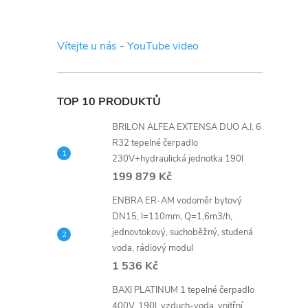
s
t
Vítejte u nás - YouTube video
r
a
TOP 10 PRODUKTŮ
BRILON ALFEA EXTENSA DUO A.I. 6
n
R32 tepelné čerpadlo
230V+hydraulická jednotka 190l
n
199 879 Kč
í
ENBRA ER-AM vodoměr bytový
DN15, l=110mm, Q=1,6m3/h,
jednovtokový, suchoběžný, studená
p
voda, rádiový modul
1 536 Kč
a
BAXI PLATINUM 1 tepelné čerpadlo
400V, 190l, vzduch-voda, vnitřní