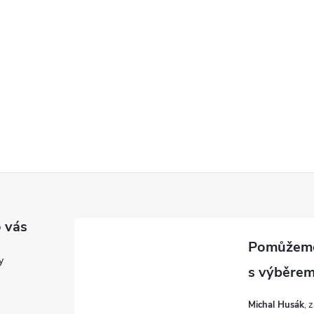
 vás
y
Michal Husák