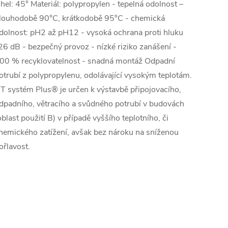
hel: 45° Materiál: polypropylen - tepelná odolnost –
louhodobě 90°C, krátkodobě 95°C - chemická
dolnost: pH2 až pH12 - vysoká ochrana proti hluku
26 dB - bezpečný provoz - nízké riziko zanášení -
00 % recyklovatelnost - snadná montáž Odpadní
otrubí z polypropylenu, odolávající vysokým teplotám.
T systém Plus® je určen k výstavbě připojovacího,
dpadního, větracího a svůdného potrubí v budovách
oblast použití B) v případě vyššího teplotního, či
hemického zatížení, avšak bez nároku na sníženou
ořlavost.