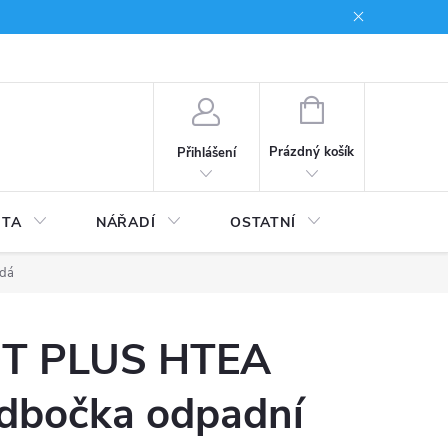
du
Kariera
NÁKUPNÍ
KOŠÍK
Prázdný košík
Přihlášení
ITA
NÁŘADÍ
OSTATNÍ
STAVEBNI
edá
T PLUS HTEA
dbočka odpadní