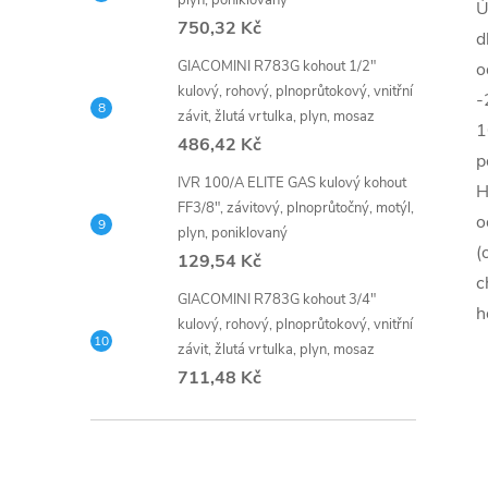
plyn, poniklovaný
Ú
750,32 Kč
d
GIACOMINI R783G kohout 1/2"
o
kulový, rohový, plnoprůtokový, vnitřní
-
závit, žlutá vrtulka, plyn, mosaz
1
486,42 Kč
p
IVR 100/A ELITE GAS kulový kohout
H
FF3/8", závitový, plnoprůtočný, motýl,
o
plyn, poniklovaný
(
129,54 Kč
c
GIACOMINI R783G kohout 3/4"
h
kulový, rohový, plnoprůtokový, vnitřní
závit, žlutá vrtulka, plyn, mosaz
711,48 Kč