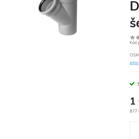
D
š
Kód 
OSMA
info
1
877 
Měr
cena