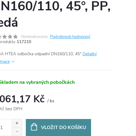
N160/110, 45°, PP,
edá
Neohodnoceno
Podrobnosti hodnocení
produktu:
117210
 HTEA odbočka odpadní DN160/110, 45°
Detailní
rmace
Skladem na vybraných pobočkách
 061,17 Kč
/ ks
Kč bez DPH
ná
:
VLOŽIT DO KOŠÍKU