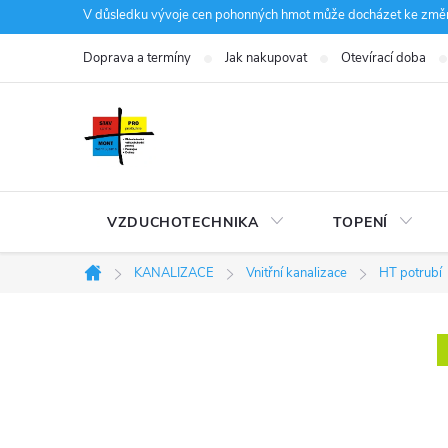
Přejít
V důsledku vývoje cen pohonných hmot může docházet ke změná
na
Doprava a termíny
Jak nakupovat
Otevírací doba
obsah
VZDUCHOTECHNIKA
TOPENÍ
KANALIZACE
Vnitřní kanalizace
HT potrubí
Domů
P
o