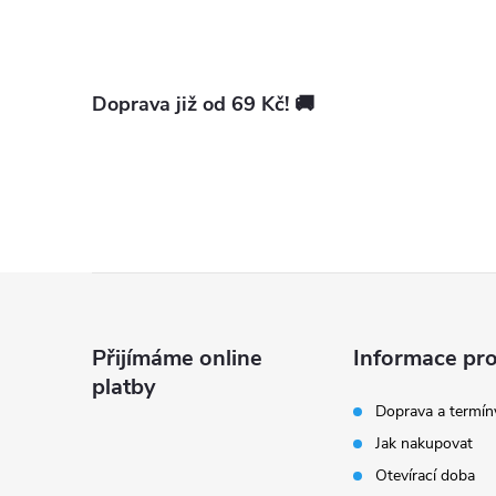
Doprava již od 69 Kč! 🚚
Z
á
Přijímáme online
Informace pro
platby
p
Doprava a termín
Jak nakupovat
a
Otevírací doba