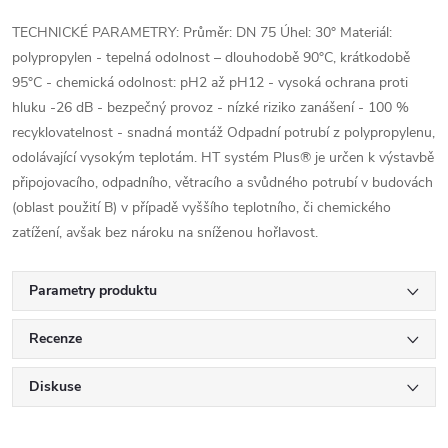
TECHNICKÉ PARAMETRY: Průměr: DN 75 Úhel: 30° Materiál:
polypropylen - tepelná odolnost – dlouhodobě 90°C, krátkodobě
95°C - chemická odolnost: pH2 až pH12 - vysoká ochrana proti
hluku -26 dB - bezpečný provoz - nízké riziko zanášení - 100 %
recyklovatelnost - snadná montáž Odpadní potrubí z polypropylenu,
odolávající vysokým teplotám. HT systém Plus® je určen k výstavbě
připojovacího, odpadního, větracího a svůdného potrubí v budovách
(oblast použití B) v případě vyššího teplotního, či chemického
zatížení, avšak bez nároku na sníženou hořlavost.
Parametry produktu
Recenze
Diskuse