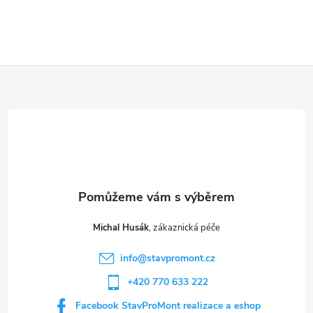
Z
á
p
a
t
Michal Husák
í
info
@
stavpromont.cz
+420 770 633 222
Facebook StavProMont realizace a eshop