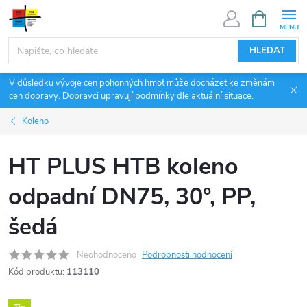
Přejít
NÁKUPNÍ
KOŠÍK
na
obsah
HLEDAT
V důsledku vývoje cen pohonných hmot může docházet ke změnám
cen dopravy. Dopravci upravují podmínky dle aktuální situace.
Koleno
HT PLUS HTB koleno
odpadní DN75, 30°, PP,
šedá
Neohodnoceno
Podrobnosti hodnocení
Kód produktu:
113110