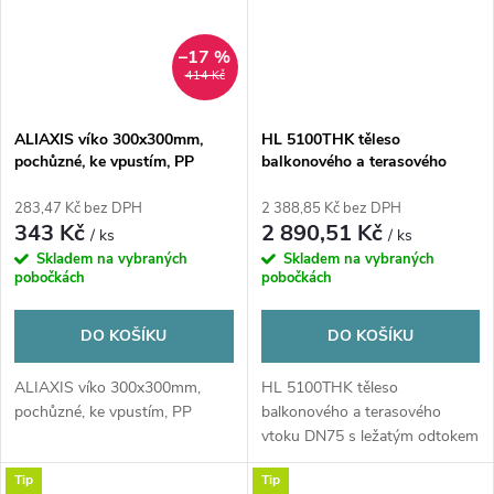
–17 %
414 Kč
ALIAXIS víko 300x300mm,
HL 5100THK těleso
pochůzné, ke vpustím, PP
balkonového a terasového
vtoku DN75 s ležatým
odtokem a s asfaltovou
283,47 Kč bez DPH
2 388,85 Kč bez DPH
izolační manžetou, PP
343 Kč
2 890,51 Kč
/ ks
/ ks
Skladem na vybraných
Skladem na vybraných
pobočkách
pobočkách
DO KOŠÍKU
DO KOŠÍKU
ALIAXIS víko 300x300mm,
HL 5100THK těleso
pochůzné, ke vpustím, PP
balkonového a terasového
vtoku DN75 s ležatým odtokem
a s asfaltovou izolační...
Tip
Tip