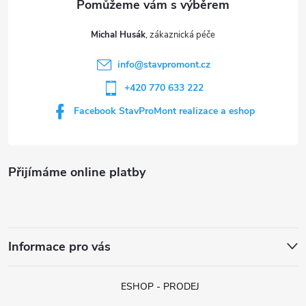
t
p
Michal Husák
r
í
info
@
stavpromont.cz
v
+420 770 633 222
k
Facebook StavProMont realizace a eshop
y
v
Přijímáme online platby
ý
p
i
Informace pro vás
s
ESHOP - PRODEJ
u