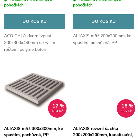
o
pobočkách
pobočkách
d
d
u
DO KOŠÍKU
DO KOŠÍKU
u
ACO GALA dvorní vpust
ALIAXIS mříž 200x200mm, ke
k
300x300x440mm s krycím
vpustím, pochůzná, PP
k
roštem, polymerbeton
t
t
ů
ů
–17 %
–16 %
414 Kč
336 Kč
ALIAXIS mříž 300x300mm, ke
ALIAXIS revizní šachta
vpustím, pochůzná, PP
200x200x200mm, kanalizační,