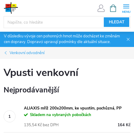
Přejít
NÁKUPNÍ
KOŠÍK
na
obsah
HLEDAT
V důsledku vývoje cen pohonných hmot může docházet ke změnám
cen dopravy. Dopravci upravují podmínky dle aktuální situace.
Venkovní odvodnění
Vpusti venkovní
Nejprodávanější
ALIAXIS mříž 200x200mm, ke vpustím, pochůzná, PP
Skladem na vybraných pobočkách
135,54 Kč bez DPH
164 Kč