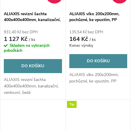
ALIAXIS revizní šachta
ALIAXIS víko 200x200mm,
400x400x400mm, kanalizační,
pochůzné, ke vpustím, PP
venkovní, šedá
931,40 Kč bez DPH
135,54 Kč bez DPH
1 127 Kč
164 Kč
/ ks
/ ks
Skladem na vybraných
Konec výroby
pobočkách
DO KOŠÍKU
DO KOŠÍKU
ALIAXIS víko 200x200mm,
ALIAXIS revizní šachta
pochůzné, ke vpustím, PP
400x400x400mm, kanalizační,
venkovní, šedá
Tip