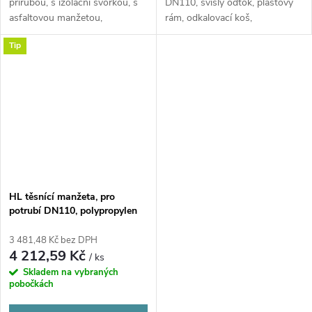
přírubou, s izolační svorkou, s
DN110, svislý odtok, plastový
asfaltovou manžetou,
rám, odkalovací koš,
polypropylen
polypropylen/litina
Tip
HL těsnící manžeta, pro
potrubí DN110, polypropylen
3 481,48 Kč bez DPH
4 212,59 Kč
/ ks
Skladem na vybraných
pobočkách