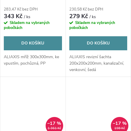
venkovní, šedá
283,47 Kč bez DPH
230,58 Kč bez DPH
343 Kč
279 Kč
/ ks
/ ks
Skladem na vybraných
Skladem na vybraných
pobočkách
pobočkách
DO KOŠÍKU
DO KOŠÍKU
ALIAXIS mříž 300x300mm, ke
ALIAXIS revizní šachta
vpustím, pochůzná, PP
200x200x200mm, kanalizační,
venkovní, šedá
–17 %
–17 %
1 361 Kč
198 Kč