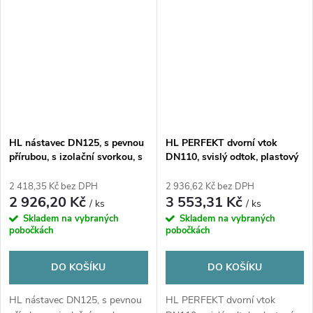
HL nástavec DN125, s pevnou
HL PERFEKT dvorní vtok
přírubou, s izolační svorkou, s
DN110, svislý odtok, plastový
asfaltovou manžetou,
rám, odkalovací koš,
polypropylen
polypropylen/litina
2 418,35 Kč bez DPH
2 936,62 Kč bez DPH
2 926,20 Kč
3 553,31 Kč
/ ks
/ ks
Skladem na vybraných
Skladem na vybraných
pobočkách
pobočkách
DO KOŠÍKU
DO KOŠÍKU
HL nástavec DN125, s pevnou
HL PERFEKT dvorní vtok