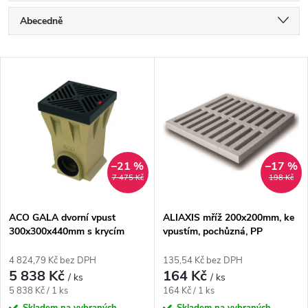
Ř
Abecedně
a
Nejlevnější
V
Nejdražší
z
ý
Nejprodávanější
e
p
n
i
–21 %
–17 %
7 475 Kč
198 Kč
í
s
p
ACO GALA dvorní vpust
ALIAXIS mříž 200x200mm, ke
300x300x440mm s krycím
vpustím, pochůzná, PP
p
roštem, polymerbeton
r
4 824,79 Kč bez DPH
135,54 Kč bez DPH
r
5 838 Kč
164 Kč
/ ks
/ ks
o
Měrná
Měrná
5 838 Kč / 1 ks
164 Kč / 1 ks
cena:
cena:
Skladem na vybraných
Skladem na vybraných