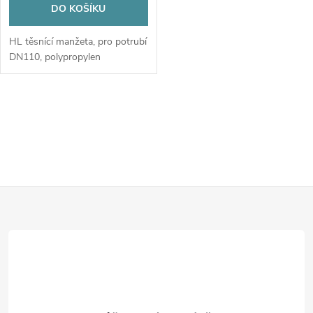
DO KOŠÍKU
HL těsnící manžeta, pro potrubí
DN110, polypropylen
O
v
l
Z
á
d
á
a
p
c
a
í