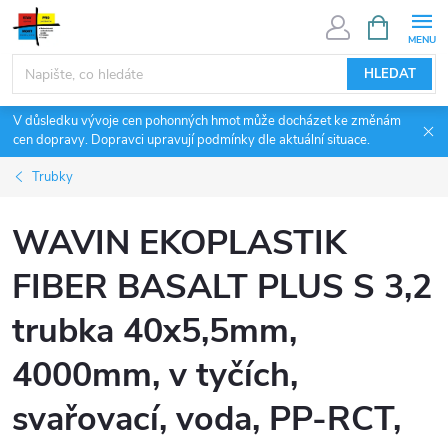
Přejít
NÁKUPNÍ
KOŠÍK
na
obsah
HLEDAT
V důsledku vývoje cen pohonných hmot může docházet ke změnám
cen dopravy. Dopravci upravují podmínky dle aktuální situace.
Trubky
WAVIN EKOPLASTIK
FIBER BASALT PLUS S 3,2
trubka 40x5,5mm,
4000mm, v tyčích,
svařovací, voda, PP-RCT,