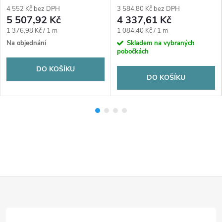
4 552 Kč bez DPH
3 584,80 Kč bez DPH
5 507,92 Kč
4 337,61 Kč
Měrná
Měrná
1 376,98 Kč / 1 m
1 084,40 Kč / 1 m
cena:
cena:
Na objednání
Skladem na vybraných
pobočkách
DO KOŠÍKU
DO KOŠÍKU
Z
á