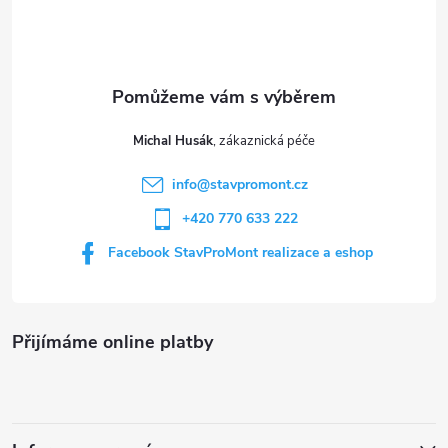
p
a
t
Michal Husák
í
info
@
stavpromont.cz
+420 770 633 222
Facebook StavProMont realizace a eshop
Přijímáme online platby