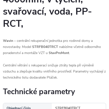
svařovací, voda, PP-
RCT,
Wavin
– centrální rekuperační jednotka pro rodinné domy a
novostavby. Model
STRFB040TRCT
nabízíme včetně odborného
poradenství a montáže VZT u
StavProMont
.
Centrální větrání s rekuperací snižuje ztráty tepla při výměně
vzduchu a zlepšuje kvalitu vnitřního prostředí. Parametry vycházejí z
technického listu dodavatele Ptáček.
Technické parametry
Objednací číslo
STRFB040TRCT