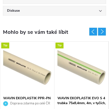
Diskuse
Tip
Tip
WAVIN EKOPLASTIK PPR-PN
WAVIN EKOPLASTIK EVO S 4
10 trubka 32x2,9mm, 4000mm,
trubka 75x8,4mm, 4m, v tyčích,
Doprava zdarma po celé ČR
v tyčích, svařovací, voda, PP-R
svařovací, voda, PP-RCT