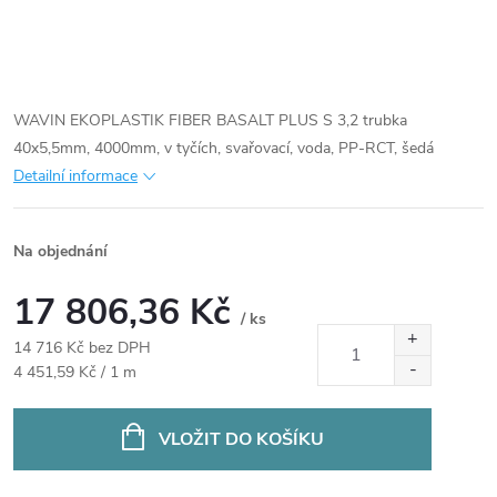
WAVIN EKOPLASTIK FIBER BASALT PLUS S 3,2 trubka
40x5,5mm, 4000mm, v tyčích, svařovací, voda, PP-RCT, šedá
Detailní informace
Na objednání
17 806,36 Kč
/ ks
14 716 Kč bez DPH
Měrná
4 451,59 Kč / 1 m
cena:
VLOŽIT DO KOŠÍKU