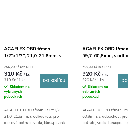
AGAFLEX OBD třmen
AGAFLEX OBD třmen 
1/2"x1/2", 21,0-21,8mm, s
59,7-60,8mm, s odbo
odbočkou, pro ocelové
pro ocelové potrubí, 
256,20 Kč bez DPH
760,33 Kč bez DPH
potrubí, voda, litina/pozink
litina/pozink
310 Kč
920 Kč
/ ks
/ ks
Měrná
Měrná
310 Kč / 1 ks
920 Kč / 1 ks
DO KOŠÍKU
DO
cena:
cena:
Skladem na
Skladem na
vybraných
vybraných
pobočkách
pobočkách
AGAFLEX OBD třmen 1/2"x1/2",
AGAFLEX OBD třmen 2"x1
21,0-21,8mm, s odbočkou, pro
60,8mm, s odbočkou, pro
ocelové potrubí, voda, litina/pozink
potrubí, voda, litina/pozin