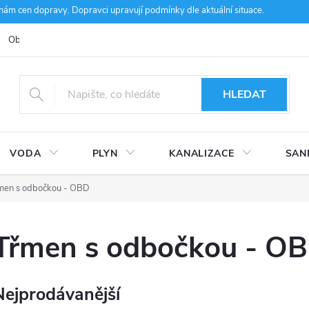
m cen dopravy. Dopravci upravují podmínky dle aktuální situace.
Obchodní podmínky
Kontakty
Ke stažení
Hodnocení obcho
HLEDAT
VODA
PLYN
KANALIZACE
SAN
men s odbočkou - OBD
Třmen s odbočkou - O
Nejprodávanější