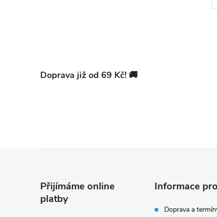
Doprava již od 69 Kč! 🚚
l
Z
í
á
Přijímáme online
Informace pro
platby
p
Doprava a termín