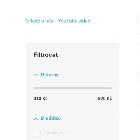
s
t
Vítejte u nás - YouTube video
r
a
n
Dle ceny
n
í
310
Kč
920
Kč
p
Dle štítku
a
Na skladě
0