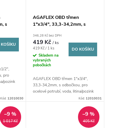
n
AGAFLEX OBD třmen
m, s
1"x3/4", 33,3-34,2mm, s
é
odbočkou, pro ocelové
346,28 Kč bez DPH
pozink
potrubí, voda, litina/pozink
419 Kč
/ ks
 KOŠÍKU
Měrná
419 Kč / 1 ks
DO KOŠÍKU
cena:
Skladem na
vybraných
pobočkách
1/2",
, pro
AGAFLEX OBD třmen 1"x3/4",
ina/pozink
33,3-34,2mm, s odbočkou, pro
ocelové potrubí, voda, litina/pozink
Kód:
12010030
Kód:
12010031
–9 %
–9 %
1 017 Kč
405 Kč