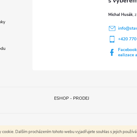
v
Michal Husák
nky
k
info
@
sta
y
+420 770
v
odu
Facebook
ealizace 
ý
p
s
ESHOP - PRODEJ
u
cookie. Dalším procházením tohoto webu vyjadřujete souhlas s jejich použív