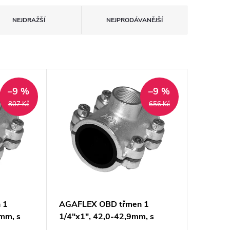
NEJDRAŽŠÍ
NEJPRODÁVANĚJŠÍ
–9 %
–9 %
807 Kč
656 Kč
 1
AGAFLEX OBD třmen 1
8mm, s
1/4"x1", 42,0-42,9mm, s
é
odbočkou, pro ocelové