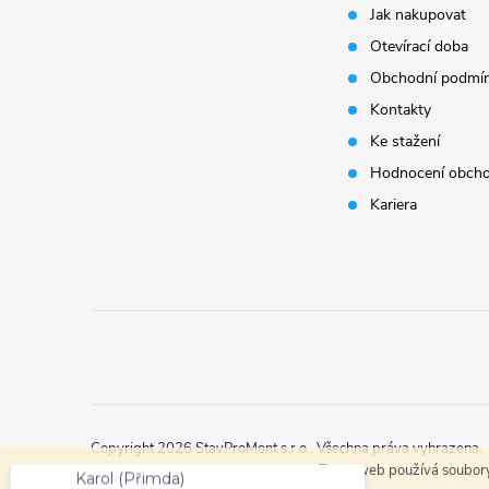
r
Jak nakupovat
a
Otevírací doba
t
Obchodní podmí
Kontakty
í
Ke stažení
Hodnocení obch
Kariera
i
Karol (Přimda)
Copyright 2026
StavProMont s.r.o.
. Všechna práva vyhrazena.
právě objednal:
REGULUS SE
Tento web používá soubory 
izolace pro akumulační nádrž PS