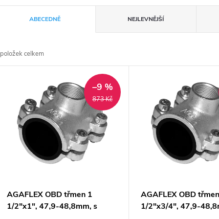
Ř
ABECEDNĚ
NEJLEVNĚJŠÍ
a
položek celkem
z
V
e
–9 %
ý
873 Kč
n
p
p
s
r
p
AGAFLEX OBD třmen 1
AGAFLEX OBD třmen
o
1/2"x1", 47,9-48,8mm, s
1/2"x3/4", 47,9-48,
odbočkou, pro ocelové
odbočkou, pro ocelov