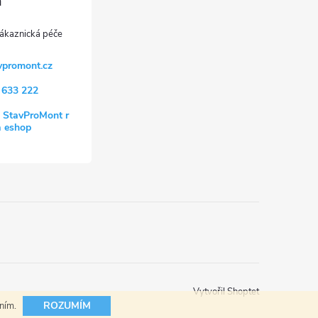
vpromont.cz
 633 222
 StavProMont r
a eshop
Vytvořil Shoptet
ROZUMÍM
áním.