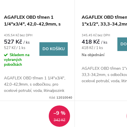
AGAFLEX OBD třmen 1
AGAFLEX OBD třme
1/4"x3/4", 42,0-42,9mm, s
1"x1/2", 33,3-34,2m
odbočkou, pro ocelové
odbočkou, pro ocelov
435,54 Kč bez DPH
345,45 Kč bez DPH
potrubí, voda, litina/pozink
potrubí, voda, litina/
527 Kč
418 Kč
/ ks
/ ks
DO
Měrná
Měrná
527 Kč / 1 ks
418 Kč / 1 ks
DO KOŠÍKU
cena:
cena:
Skladem na
Na objednání
vybraných
pobočkách
AGAFLEX OBD třmen 1"x
33,3-34,2mm, s odbočkou
AGAFLEX OBD třmen 1 1/4"x3/4",
ocelové potrubí, voda, lit
42,0-42,9mm, s odbočkou, pro
ocelové potrubí, voda, litina/pozink
Kód:
12010040
–9 %
342 Kč