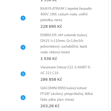
1 536 Kč
BAXI PLATINUM 1 tepelné čerpadlo
400V, 190l, vzduch-voda, vnitřní
jednotka, nerez
228 690 Kč
ENBRA ER-AM vodoměr bytový
DN15, l=110mm, Q=1,6m3/h,
jednovtokový, suchoběžný, teplá
voda, rádiový modul
1 536 Kč
Viessmann Vitocal 222-S AWBT-E-
AC 221.C10
286 858 Kč
GIACOMINI R950 kulový kohout
FF3/8" závitový, plnoprůtočný, těžká
řada, páka, plyn, mosaz
203,28 Kč