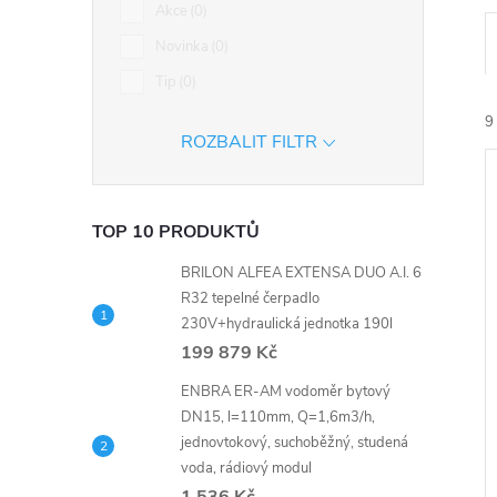
n
Akce
0
Novinka
0
e
Tip
0
l
9
ROZBALIT FILTR
TOP 10 PRODUKTŮ
BRILON ALFEA EXTENSA DUO A.I. 6
í
R32 tepelné čerpadlo
i
230V+hydraulická jednotka 190l
199 879 Kč
ENBRA ER-AM vodoměr bytový
DN15, l=110mm, Q=1,6m3/h,
jednovtokový, suchoběžný, studená
voda, rádiový modul