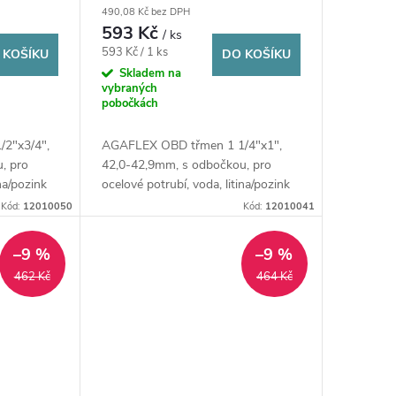
490,08 Kč bez DPH
pozink
potrubí, voda, litina/pozink
593 Kč
/ ks
Měrná
593 Kč / 1 ks
 KOŠÍKU
DO KOŠÍKU
cena:
Skladem na
vybraných
pobočkách
2"x3/4",
AGAFLEX OBD třmen 1 1/4"x1",
, pro
42,0-42,9mm, s odbočkou, pro
ina/pozink
ocelové potrubí, voda, litina/pozink
Kód:
12010050
Kód:
12010041
–9 %
–9 %
462 Kč
464 Kč