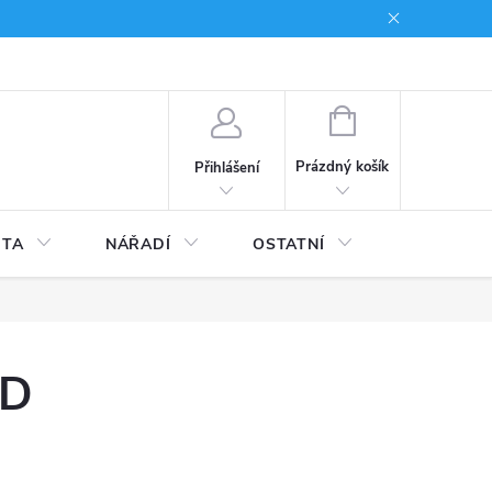
du
Kariera
NÁKUPNÍ
KOŠÍK
Prázdný košík
Přihlášení
ITA
NÁŘADÍ
OSTATNÍ
STAVEBNI
BD