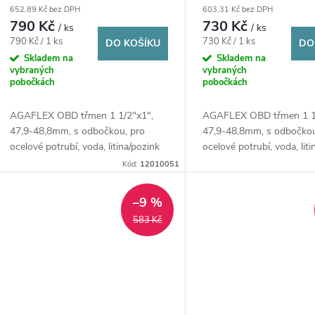
r
652,89 Kč bez DPH
603,31 Kč bez DPH
d
potrubí, voda, litina/pozink
potrubí, voda, litina/
790 Kč
730 Kč
/ ks
/ ks
o
Měrná
Měrná
790 Kč / 1 ks
730 Kč / 1 ks
DO KOŠÍKU
DO
u
cena:
cena:
Skladem na
Skladem na
d
vybraných
vybraných
pobočkách
pobočkách
k
u
AGAFLEX OBD třmen 1 1/2"x1",
AGAFLEX OBD třmen 1 1/
t
47,9-48,8mm, s odbočkou, pro
47,9-48,8mm, s odbočkou
k
ocelové potrubí, voda, litina/pozink
ocelové potrubí, voda, lit
ů
Kód:
12010051
t
–9 %
ů
583 Kč