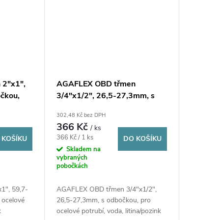
2"x1",
AGAFLEX OBD třmen
čkou,
3/4"x1/2", 26,5-27,3mm, s
voda,
odbočkou, pro ocelové
302,48 Kč bez DPH
potrubí, voda, litina/pozink
366 Kč
/ ks
Měrná
366 Kč / 1 ks
 KOŠÍKU
DO KOŠÍKU
cena:
Skladem na
vybraných
pobočkách
", 59,7-
AGAFLEX OBD třmen 3/4"x1/2",
 ocelové
26,5-27,3mm, s odbočkou, pro
k
ocelové potrubí, voda, litina/pozink