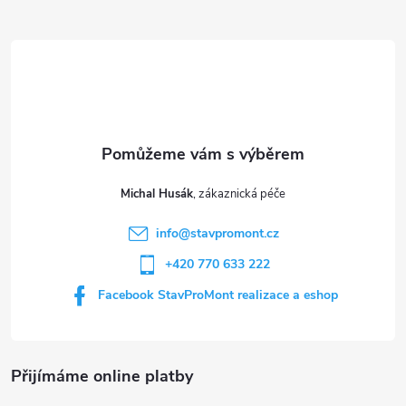
Z
á
p
a
t
Michal Husák
í
info
@
stavpromont.cz
+420 770 633 222
Facebook StavProMont realizace a eshop
Přijímáme online platby