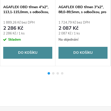
AGAFLEX OBD třmen 4"x2",
AGAFLEX OBD třmen 3"x2",
113,1-115,0mm, s odbočkou,
88,0-89,5mm, s odbočkou, pro
pro ocelové potrubí, voda,
ocelové potrubí, voda,
litina/pozink
litina/pozink
1 889,26 Kč bez DPH
1 724,79 Kč bez DPH
2 286 Kč
2 087 Kč
Měrná
Měrná
2 286 Kč / 1 ks
2 087 Kč / 1 ks
cena:
cena:
Skladem
Na objednání
DO KOŠÍKU
DO KOŠÍKU