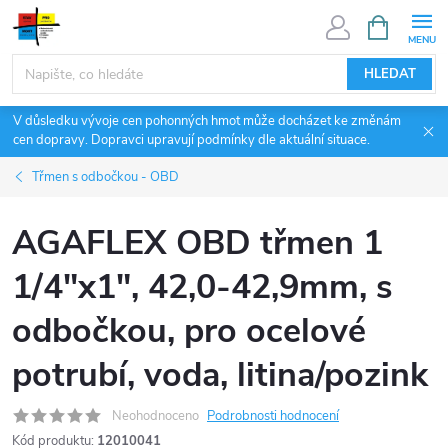
Přejít
NÁKUPNÍ
KOŠÍK
na
obsah
HLEDAT
V důsledku vývoje cen pohonných hmot může docházet ke změnám
cen dopravy. Dopravci upravují podmínky dle aktuální situace.
Třmen s odbočkou - OBD
AGAFLEX OBD třmen 1
1/4"x1", 42,0-42,9mm, s
odbočkou, pro ocelové
potrubí, voda, litina/pozink
Neohodnoceno
Podrobnosti hodnocení
Kód produktu:
12010041