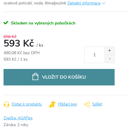
ocelové potrubí, voda, litina/pozink
Detailní informace
Skladem na vybraných pobočkách
656 Kč
593 Kč
/ ks
490,08 Kč bez DPH
Měrná
593 Kč / 1 ks
cena:
VLOŽIT DO KOŠÍKU
Dotaz k produktu
Hlídací pes
Sdílet
Značka:
AGAFlex
Záruka
:
2 roky