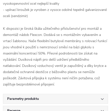
vysokopevnostní ocel nejlepší kvality
- upínací kroužek je vyroben z vysoce odolné tepelně galvanizované
oceli (sendzimir)
K dispozici je široká škála užitečného příslušenství pro montáž a
demontáž nádob Flexcon. Dodává se s montážním vybavením a
vrtací šablonou. Naše flexibilní butylové membrány s rolovací funkcí
jsou vhodné k použití s nemrznoucí směsí na bázi glykolu s
maximální koncentrací 50%. Přesné podrobnosti lze získat na
vyžádání. Dusíková náplň pro delší udržení předběžného
natlakování. Dusíkový vzduchový ventil je zapuštěný a díky krytce a
dodatečné ochranné destičce z béžového plastu se nemůže
poškodit. Závitová přípojka k systému není ničím potažena, což
zajišťuje bezproblémové připojení.
Parametry produktu
Recenze