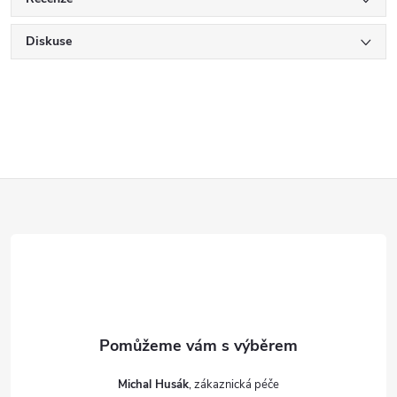
Diskuse
Z
á
p
a
t
Michal Husák