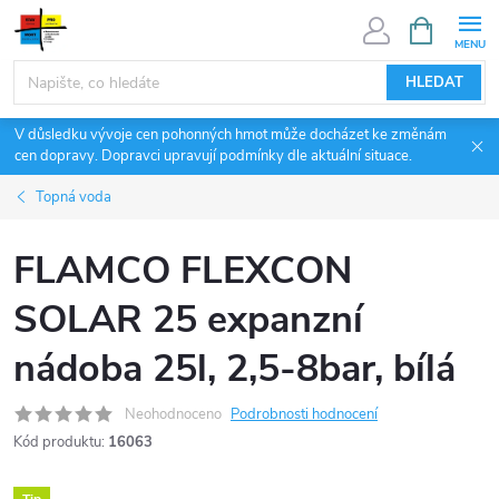
Přejít
NÁKUPNÍ
KOŠÍK
na
obsah
HLEDAT
V důsledku vývoje cen pohonných hmot může docházet ke změnám
cen dopravy. Dopravci upravují podmínky dle aktuální situace.
Topná voda
FLAMCO FLEXCON
SOLAR 25 expanzní
nádoba 25l, 2,5-8bar, bílá
Neohodnoceno
Podrobnosti hodnocení
Kód produktu:
16063