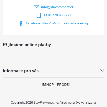
í
info
@
stavpromont.cz
+420 770 633 222
Facebook StavProMont realizace a eshop
Přijímáme online platby
Informace pro vás
ESHOP - PRODEJ
Copyright 2026
StavProMont s.r.o.
. Všechna práva vyhrazena.