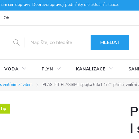
m cen dopravy. Dopravci upravují podmínky dle aktuální situace.
Obchodní podmínky
Kontakty
Ke stažení
Hodnocení obcho
HLEDAT
VODA
PLYN
KANALIZACE
SAN
s vnitřním závitem
PLAS-FIT PLASSIM I spojka 63x1 1/2", přímá, vnitřní zá
P
Tip
I