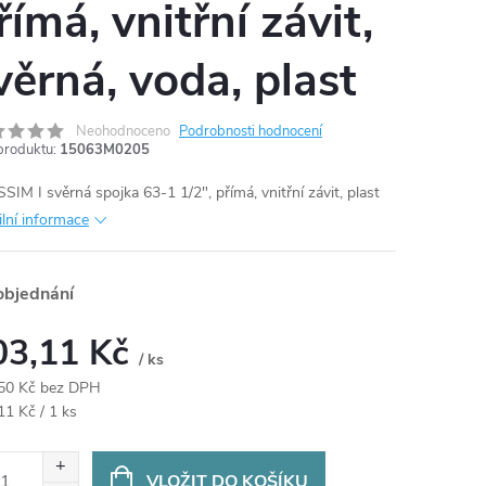
římá, vnitřní závit,
věrná, voda, plast
Neohodnoceno
Podrobnosti hodnocení
produktu:
15063M0205
SIM I svěrná spojka 63-1 1/2", přímá, vnitřní závit, plast
ilní informace
objednání
03,11 Kč
/ ks
50 Kč bez DPH
ná
11 Kč / 1 ks
:
VLOŽIT DO KOŠÍKU