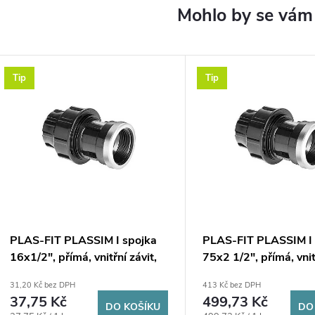
Tip
Tip
PLAS-FIT PLASSIM I spojka
PLAS-FIT PLASSIM I 
16x1/2", přímá, vnitřní závit,
75x2 1/2", přímá, vnit
svěrná, voda, plast
svěrná, voda, plast
31,20 Kč bez DPH
413 Kč bez DPH
37,75 Kč
499,73 Kč
DO KOŠÍKU
DO