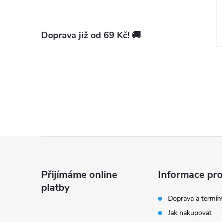
Měrná
499,73 Kč / 1 ks
DO KOŠÍKU
cena:
a
Na objednání
Doprava již od 69 Kč! 🚚
Kód:
15020M0201
Kód:
15075M0206
Z
á
Přijímáme online
Informace pro
platby
p
Doprava a termín
Jak nakupovat