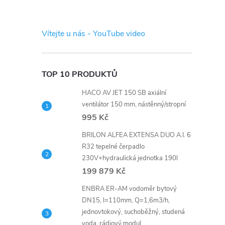
s
t
Vítejte u nás - YouTube video
r
a
TOP 10 PRODUKTŮ
HACO AV JET 150 SB axiální
n
ventilátor 150 mm, nástěnný/stropní
995 Kč
n
BRILON ALFEA EXTENSA DUO A.I. 6
í
R32 tepelné čerpadlo
230V+hydraulická jednotka 190l
199 879 Kč
p
ENBRA ER-AM vodoměr bytový
a
DN15, l=110mm, Q=1,6m3/h,
jednovtokový, suchoběžný, studená
voda, rádiový modul