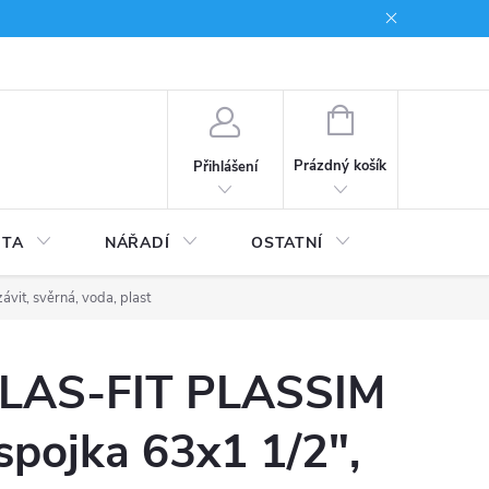
du
Kariera
NÁKUPNÍ
KOŠÍK
Prázdný košík
Přihlášení
ITA
NÁŘADÍ
OSTATNÍ
STAVEBNI
vit, svěrná, voda, plast
LAS-FIT PLASSIM
 spojka 63x1 1/2",