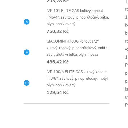
203,28 Kč
T
r
IVR 101 ELITE GAS kulový kohout
1
FM5/4", závitový, plnoprůtočný, páka,
plyn, poniklovaný
k
750,32 Kč
b
r
GIACOMINI R783G kohout 1/2"
kulový, rohový, plnoprůtokový, vnitřní
v
závit, žlutá vrtulka, plyn, mosaz
1
486,42 Kč
P
IVR 100/A ELITE GAS kulový kohout
p
FF3/8", závitový, plnoprůtočný, motýl,
p
plyn, poniklovaný
j
129,54 Kč
u
P