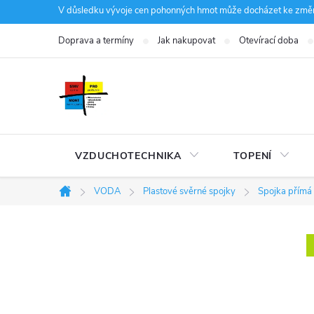
Přejít
V důsledku vývoje cen pohonných hmot může docházet ke změná
na
Doprava a termíny
Jak nakupovat
Otevírací doba
obsah
VZDUCHOTECHNIKA
TOPENÍ
VODA
Plastové svěrné spojky
Spojka přímá 
Domů
P
o