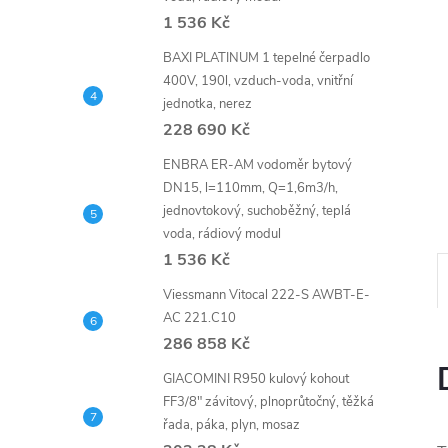
n
1 536 Kč
e
BAXI PLATINUM 1 tepelné čerpadlo
400V, 190l, vzduch-voda, vnitřní
l
jednotka, nerez
228 690 Kč
ENBRA ER-AM vodoměr bytový
DN15, l=110mm, Q=1,6m3/h,
jednovtokový, suchoběžný, teplá
voda, rádiový modul
1 536 Kč
Viessmann Vitocal 222-S AWBT-E-
AC 221.C10
286 858 Kč
GIACOMINI R950 kulový kohout
FF3/8" závitový, plnoprůtočný, těžká
řada, páka, plyn, mosaz