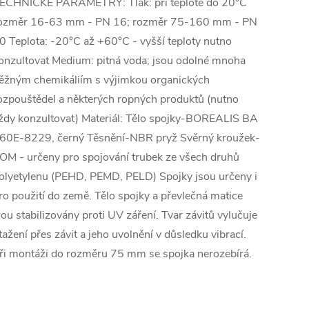
ECHNICKÉ PARAMETRY: Tlak: při teplotě do 20°C
ozměr 16-63 mm - PN 16; rozměr 75-160 mm - PN
0 Teplota: -20°C až +60°C - vyšší teploty nutno
onzultovat Medium: pitná voda; jsou odolné mnoha
ěžným chemikáliím s výjimkou organických
ozpouštědel a některých ropných produktů (nutno
ždy konzultovat) Materiál: Tělo spojky-BOREALIS BA
60E-8229, černý Těsnění-NBR pryž Svěrný kroužek-
OM - určeny pro spojování trubek ze všech druhů
olyetylenu (PEHD, PEMD, PELD) Spojky jsou určeny i
ro použití do země. Tělo spojky a převlečná matice
sou stabilizovány proti UV záření. Tvar závitů vylučuje
tažení přes závit a jeho uvolnění v důsledku vibrací.
ři montáži do rozměru 75 mm se spojka nerozebírá.