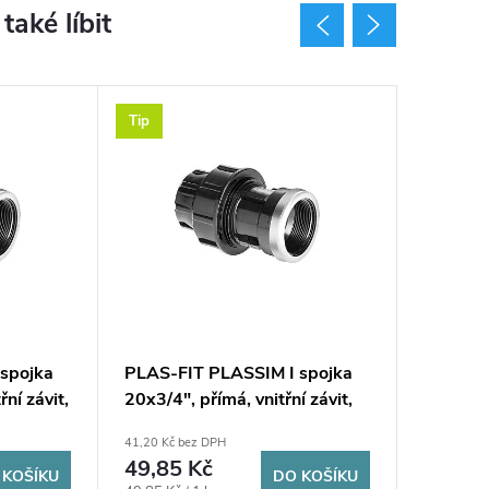
Tip
Tip
spojka
PLAS-FIT PLASSIM I spojka
PLAS-FI
řní závit,
20x3/4", přímá, vnitřní závit,
25x1", p
svěrná, voda, plast
svěrná, 
41,20 Kč bez DPH
44,50 Kč b
49,85 Kč
53,85
 KOŠÍKU
DO KOŠÍKU