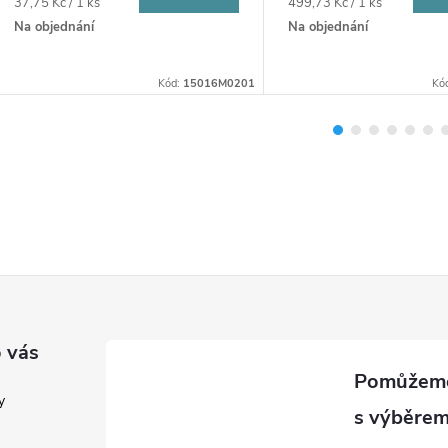
Měrná
Měrná
37,75 Kč / 1 ks
499,73 Kč / 1 ks
cena:
cena:
Na objednání
Na objednání
Kód:
15016M0201
Kó
 vás
y