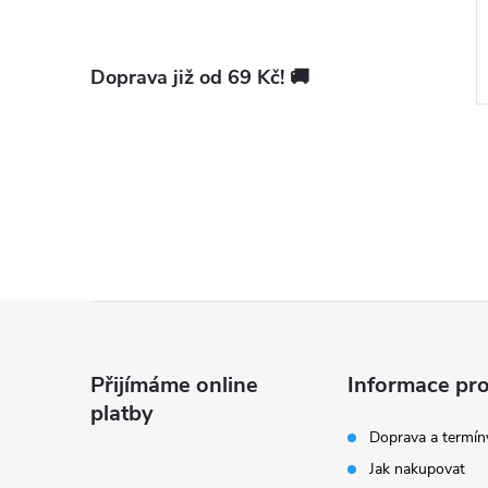
Měrná
ks
63,40 Kč / 1 ks
cena:
Na objednání
Doprava již od 69 Kč! 🚚
Kód:
15063M0205
Kód:
15032M0202
Z
á
Přijímáme online
Informace pro
platby
p
Doprava a termín
Jak nakupovat