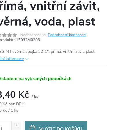
římá, vnitřní závit,
věrná, voda, plast
Neohodnoceno
Podrobnosti hodnocení
produktu:
15032M0203
SIM I svěrná spojka 32-1", přímá, vnitřní závit, plast,
ilní informace
Skladem na vybraných pobočkách
3,40 Kč
/ ks
0 Kč bez DPH
ná
0 Kč / 1 ks
:
VLOŽIT DO KOŠÍKU