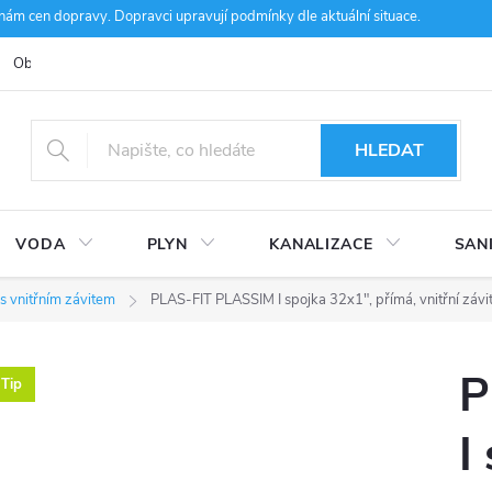
m cen dopravy. Dopravci upravují podmínky dle aktuální situace.
Obchodní podmínky
Kontakty
Ke stažení
Hodnocení obcho
HLEDAT
VODA
PLYN
KANALIZACE
SAN
s vnitřním závitem
PLAS-FIT PLASSIM I spojka 32x1", přímá, vnitřní závit,
P
Tip
I