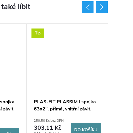
Tip
Tip
spojka
PLAS-FIT PLASSIM I spojka
PLAS-FI
í závit,
63x2", přímá, vnitřní závit,
75x2", p
svěrná, voda, plast
svěrná, 
250,50 Kč bez DPH
413 Kč bez
303,11 Kč
499,7
DO KOŠÍKU