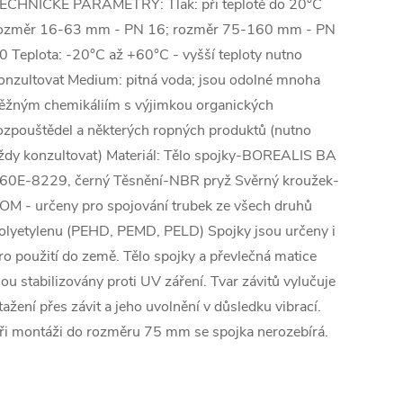
ECHNICKÉ PARAMETRY: Tlak: při teplotě do 20°C
ozměr 16-63 mm - PN 16; rozměr 75-160 mm - PN
0 Teplota: -20°C až +60°C - vyšší teploty nutno
onzultovat Medium: pitná voda; jsou odolné mnoha
ěžným chemikáliím s výjimkou organických
ozpouštědel a některých ropných produktů (nutno
ždy konzultovat) Materiál: Tělo spojky-BOREALIS BA
60E-8229, černý Těsnění-NBR pryž Svěrný kroužek-
OM - určeny pro spojování trubek ze všech druhů
olyetylenu (PEHD, PEMD, PELD) Spojky jsou určeny i
ro použití do země. Tělo spojky a převlečná matice
sou stabilizovány proti UV záření. Tvar závitů vylučuje
tažení přes závit a jeho uvolnění v důsledku vibrací.
ři montáži do rozměru 75 mm se spojka nerozebírá.