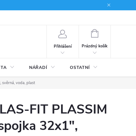
du
Kariera
NÁKUPNÍ
KOŠÍK
Prázdný košík
Přihlášení
ITA
NÁŘADÍ
OSTATNÍ
STAVEBNI
 svěrná, voda, plast
LAS-FIT PLASSIM
 spojka 32x1",