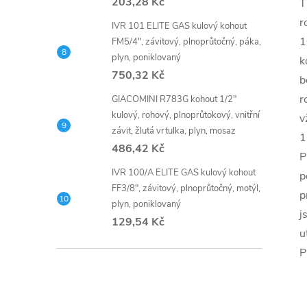
203,28 Kč
T
r
IVR 101 ELITE GAS kulový kohout
1
FM5/4", závitový, plnoprůtočný, páka,
plyn, poniklovaný
k
750,32 Kč
b
r
GIACOMINI R783G kohout 1/2"
kulový, rohový, plnoprůtokový, vnitřní
v
závit, žlutá vrtulka, plyn, mosaz
1
486,42 Kč
P
IVR 100/A ELITE GAS kulový kohout
p
FF3/8", závitový, plnoprůtočný, motýl,
p
plyn, poniklovaný
j
129,54 Kč
u
P