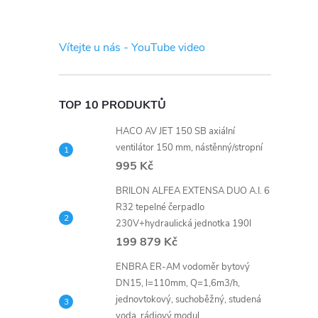
s
t
Vítejte u nás - YouTube video
r
a
TOP 10 PRODUKTŮ
HACO AV JET 150 SB axiální
n
ventilátor 150 mm, nástěnný/stropní
995 Kč
n
BRILON ALFEA EXTENSA DUO A.I. 6
í
R32 tepelné čerpadlo
230V+hydraulická jednotka 190l
199 879 Kč
p
ENBRA ER-AM vodoměr bytový
a
DN15, l=110mm, Q=1,6m3/h,
jednovtokový, suchoběžný, studená
voda, rádiový modul