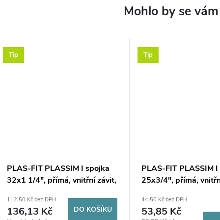
Tip
Tip
PLAS-FIT PLASSIM I spojka
PLAS-FIT PLASSIM I 
32x1 1/4", přímá, vnitřní závit,
25x3/4", přímá, vnitřn
svěrná, voda, plast
svěrná, voda, plast
112,50 Kč bez DPH
44,50 Kč bez DPH
136,13 Kč
DO KOŠÍKU
53,85 Kč