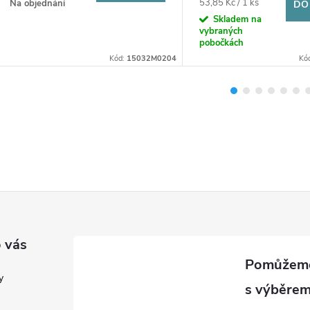
Měrná
53,85 Kč / 1 ks
Na objednání
DO
cena:
Skladem na
vybraných
pobočkách
Kód:
15032M0204
Kó
 vás
y