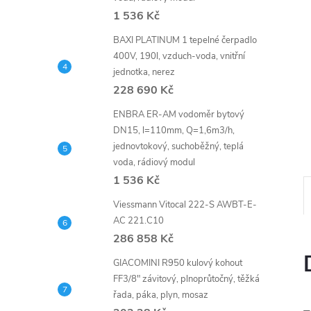
n
1 536 Kč
e
BAXI PLATINUM 1 tepelné čerpadlo
400V, 190l, vzduch-voda, vnitřní
l
jednotka, nerez
228 690 Kč
ENBRA ER-AM vodoměr bytový
DN15, l=110mm, Q=1,6m3/h,
jednovtokový, suchoběžný, teplá
voda, rádiový modul
1 536 Kč
Viessmann Vitocal 222-S AWBT-E-
AC 221.C10
286 858 Kč
GIACOMINI R950 kulový kohout
FF3/8" závitový, plnoprůtočný, těžká
řada, páka, plyn, mosaz