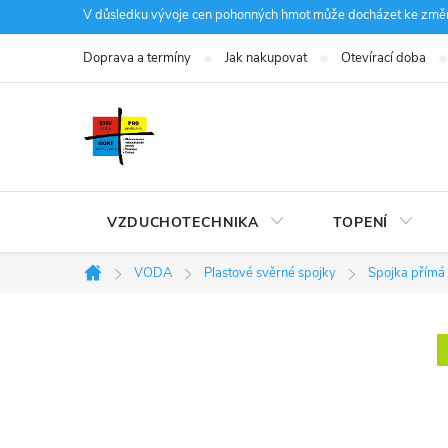
Přejít
V důsledku vývoje cen pohonných hmot může docházet ke změná
na
Doprava a termíny
Jak nakupovat
Otevírací doba
obsah
VZDUCHOTECHNIKA
TOPENÍ
VODA
Plastové svěrné spojky
Spojka přímá 
Domů
P
o