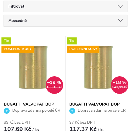
Filtrovat
Ř
Abecedně
a
Nejlevnější
V
Tip
Tip
Nejdražší
z
POSLEDNÍ KUSY
POSLEDNÍ KUSY
ý
Nejprodávanější
e
p
n
i
–19 %
–18 %
133,10 Kč
143,99 Kč
í
s
p
BUGATTI VALVOPAT BOP
BUGATTI VALVOPAT BOP
opěrné pouzdro 20x2,0mm,
opěrné pouzdro 25x2,3mm,
Doprava zdarma po celé ČR
Doprava zdarma po celé ČR
p
25mm, pro svěrné spojky,
30mm, pro svěrné spojky,
r
voda/plyn, mosaz
voda/plyn, mosaz
89 Kč bez DPH
97 Kč bez DPH
r
107,69 Kč
117,37 Kč
/ ks
/ ks