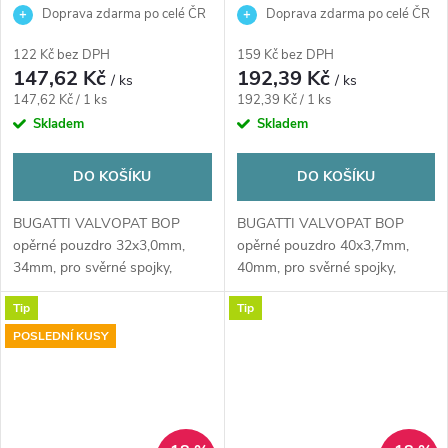
opěrné pouzdro 32x3,0mm,
opěrné pouzdro 40x3,7mm,
Doprava zdarma po celé ČR
Doprava zdarma po celé ČR
34mm, pro svěrné spojky,
40mm, pro svěrné spojky,
voda/plyn, mosaz
voda/plyn, mosaz
122 Kč bez DPH
159 Kč bez DPH
147,62 Kč
192,39 Kč
/ ks
/ ks
Měrná
Měrná
147,62 Kč / 1 ks
192,39 Kč / 1 ks
cena:
cena:
Skladem
Skladem
DO KOŠÍKU
DO KOŠÍKU
BUGATTI VALVOPAT BOP
BUGATTI VALVOPAT BOP
opěrné pouzdro 32x3,0mm,
opěrné pouzdro 40x3,7mm,
34mm, pro svěrné spojky,
40mm, pro svěrné spojky,
voda/plyn, mosaz
voda/plyn, mosaz
Tip
Tip
POSLEDNÍ KUSY