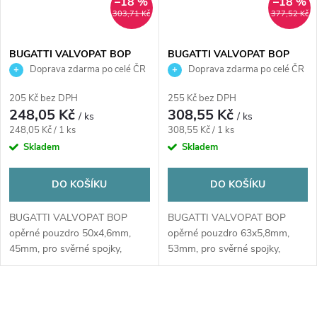
–18 %
–18 %
303,71 Kč
377,52 Kč
BUGATTI VALVOPAT BOP
BUGATTI VALVOPAT BOP
opěrné pouzdro 50x4,6mm,
opěrné pouzdro 63x5,8mm,
Doprava zdarma po celé ČR
Doprava zdarma po celé ČR
45mm, pro svěrné spojky,
53mm, pro svěrné spojky,
voda/plyn, mosaz
voda/plyn, mosaz
205 Kč bez DPH
255 Kč bez DPH
248,05 Kč
308,55 Kč
/ ks
/ ks
Měrná
Měrná
248,05 Kč / 1 ks
308,55 Kč / 1 ks
cena:
cena:
Skladem
Skladem
DO KOŠÍKU
DO KOŠÍKU
BUGATTI VALVOPAT BOP
BUGATTI VALVOPAT BOP
opěrné pouzdro 50x4,6mm,
opěrné pouzdro 63x5,8mm,
45mm, pro svěrné spojky,
53mm, pro svěrné spojky,
voda/plyn, mosaz
voda/plyn, mosaz
O