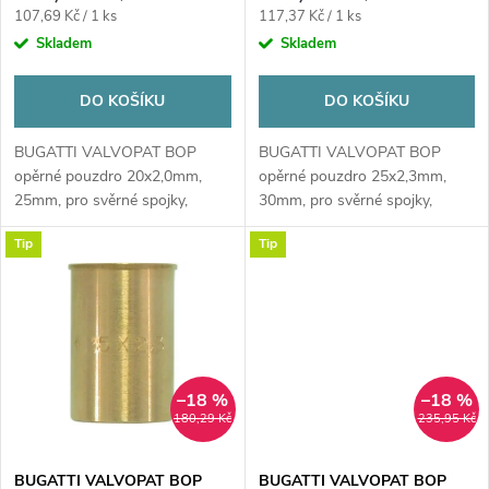
o
Měrná
Měrná
107,69 Kč / 1 ks
117,37 Kč / 1 ks
o
cena:
cena:
Skladem
Skladem
d
d
DO KOŠÍKU
DO KOŠÍKU
u
u
BUGATTI VALVOPAT BOP
BUGATTI VALVOPAT BOP
k
opěrné pouzdro 20x2,0mm,
opěrné pouzdro 25x2,3mm,
k
25mm, pro svěrné spojky,
30mm, pro svěrné spojky,
voda/plyn, mosaz
voda/plyn, mosaz
t
Tip
Tip
t
ů
ů
–18 %
–18 %
180,29 Kč
235,95 Kč
BUGATTI VALVOPAT BOP
BUGATTI VALVOPAT BOP