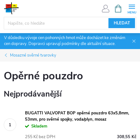
Přejít
NÁKUPNÍ
KOŠÍK
na
obsah
HLEDAT
V důsledku vývoje cen pohonných hmot může docházet ke změnám
cen dopravy. Dopravci upravují podmínky dle aktuální situace.
Mosazné svěrné tvarovky
Opěrné pouzdro
Nejprodávanější
BUGATTI VALVOPAT BOP opěrné pouzdro 63x5,8mm,
53mm, pro svěrné spojky, voda/plyn, mosaz
Skladem
255 Kč bez DPH
308,55 Kč