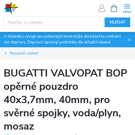
Přejít
NÁKUPNÍ
KOŠÍK
na
obsah
HLEDAT
V důsledku vývoje cen pohonných hmot může docházet ke změnám
cen dopravy. Dopravci upravují podmínky dle aktuální situace.
Mosazné vedení
BUGATTI VALVOPAT BOP
opěrné pouzdro
40x3,7mm, 40mm, pro
svěrné spojky, voda/plyn,
mosaz