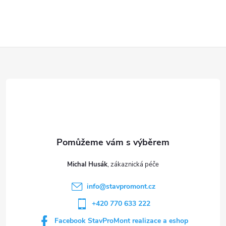
Z
á
p
a
t
Michal Husák
í
info
@
stavpromont.cz
+420 770 633 222
Facebook StavProMont realizace a eshop