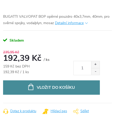
BUGATTI VALVOPAT BOP opěrné pouzdro 40x3,7mm, 40mm, pro
svěrné spojky, voda/plyn, mosaz
Detailní informace
Skladem
235,95 Kč
192,39 Kč
/ ks
159 Kč bez DPH
Měrná
192,39 Kč / 1 ks
cena:
VLOŽIT DO KOŠÍKU
Dotaz k produktu
Hlídací pes
Sdílet