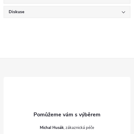
Diskuse
Z
á
p
a
t
Michal Husák