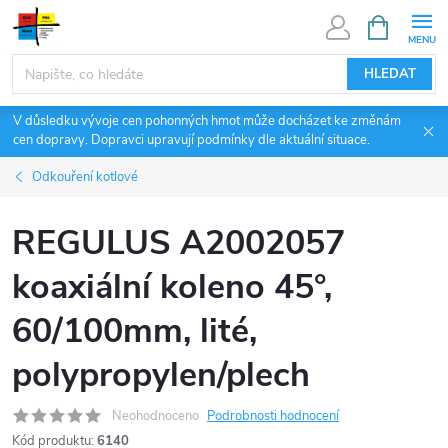
Přejít
NÁKUPNÍ
KOŠÍK
na
obsah
HLEDAT
V důsledku vývoje cen pohonných hmot může docházet ke změnám
cen dopravy. Dopravci upravují podmínky dle aktuální situace.
Odkouření kotlové
REGULUS A2002057
koaxiální koleno 45°,
60/100mm, lité,
polypropylen/plech
Neohodnoceno
Podrobnosti hodnocení
Kód produktu:
6140