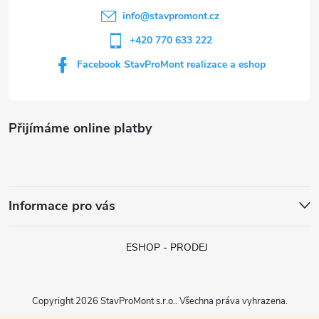
í
info
@
stavpromont.cz
+420 770 633 222
Facebook StavProMont realizace a eshop
Přijímáme online platby
Informace pro vás
ESHOP - PRODEJ
Copyright 2026
StavProMont s.r.o.
. Všechna práva vyhrazena.