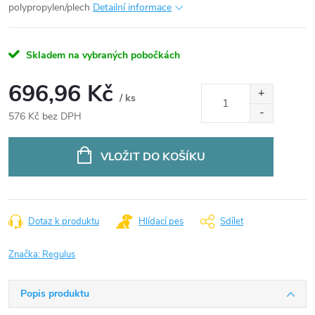
polypropylen/plech
Detailní informace
Skladem na vybraných pobočkách
696,96 Kč
/ ks
576 Kč bez DPH
Měrná
cena:
VLOŽIT DO KOŠÍKU
Dotaz k produktu
Hlídací pes
Sdílet
Značka:
Regulus
Popis produktu