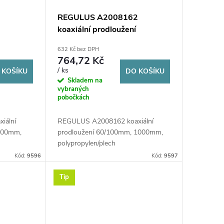
1
REGULUS A2008162
koaxiální prodloužení
60/100mm, 1000mm,
632 Kč bez DPH
polypropylen/plech
764,72 Kč
/ ks
 KOŠÍKU
DO KOŠÍKU
Skladem na
vybraných
pobočkách
iální
REGULUS A2008162 koaxiální
500mm,
prodloužení 60/100mm, 1000mm,
polypropylen/plech
Kód:
9596
Kód:
9597
Tip