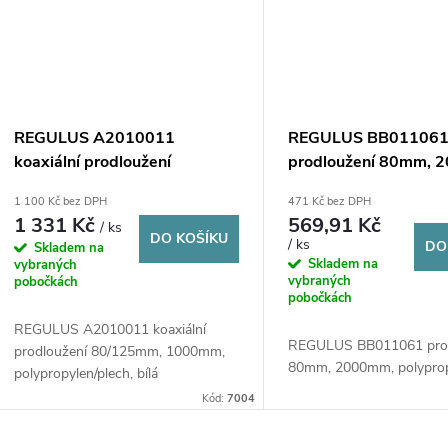
REGULUS A2010011
REGULUS BB01106
koaxiální prodloužení
prodloužení 80mm, 
80/125mm, 1000mm,
polypropylen, bílá
1 100 Kč bez DPH
471 Kč bez DPH
polypropylen/plech, bílá
1 331 Kč
569,91 Kč
/ ks
DO KOŠÍKU
/ ks
DO
Skladem na
Skladem na
vybraných
vybraných
pobočkách
pobočkách
REGULUS A2010011 koaxiální
REGULUS BB011061 prod
prodloužení 80/125mm, 1000mm,
80mm, 2000mm, polypropy
polypropylen/plech, bílá
Kód:
7004