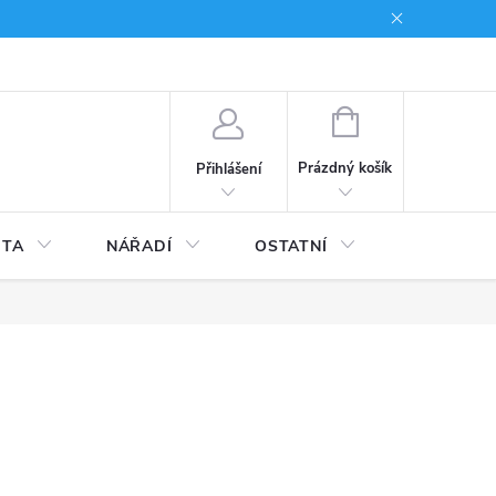
du
Kariera
NÁKUPNÍ
KOŠÍK
Prázdný košík
Přihlášení
ITA
NÁŘADÍ
OSTATNÍ
STAVEBNI