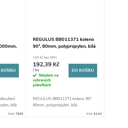
1
REGULUS BB011371 koleno
2000mm,
90°, 80mm, polypropylen, bílá
159 Kč bez DPH
192,39 Kč
/ ks
 KOŠÍKU
DO KOŠÍKU
Skladem na
vybraných
pobočkách
loužení
REGULUS BB011371 koleno 90°,
len, bílá
80mm, polypropylen, bílá
Kód:
7885
Kód:
6143