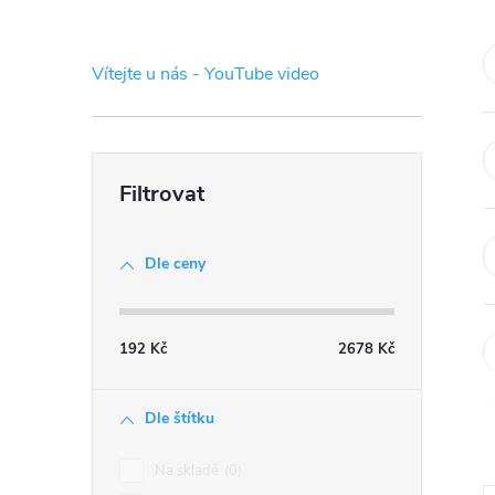
s
t
Vítejte u nás - YouTube video
r
a
n
Dle ceny
n
í
192
Kč
2678
Kč
p
Dle štítku
a
Na skladě
0