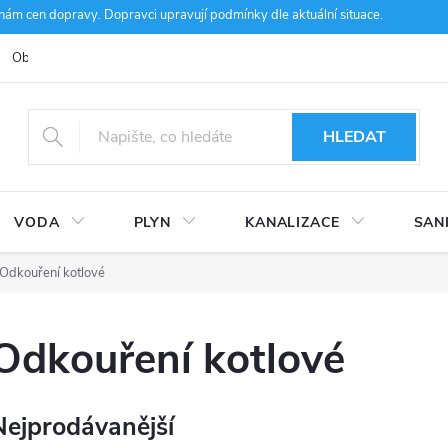
m cen dopravy. Dopravci upravují podmínky dle aktuální situace.
Obchodní podmínky
Kontakty
Ke stažení
Hodnocení obcho
HLEDAT
VODA
PLYN
KANALIZACE
SAN
Odkouření kotlové
Odkouření kotlové
Nejprodávanější