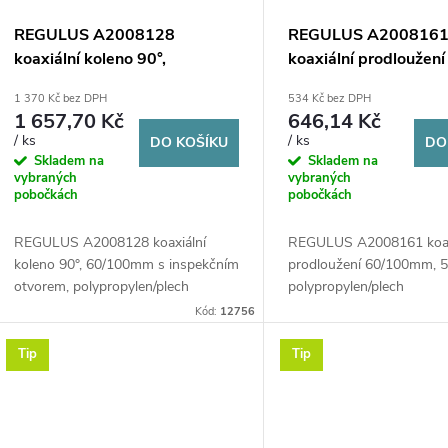
REGULUS A2008128
REGULUS A200816
koaxiální koleno 90°,
koaxiální prodloužení
60/100mm s inspekčním
60/100mm, 500mm,
1 370 Kč bez DPH
534 Kč bez DPH
otvorem, polypropylen/plech
polypropylen/plech
1 657,70 Kč
646,14 Kč
/ ks
/ ks
DO KOŠÍKU
DO
Skladem na
Skladem na
vybraných
vybraných
pobočkách
pobočkách
REGULUS A2008128 koaxiální
REGULUS A2008161 koax
koleno 90°, 60/100mm s inspekčním
prodloužení 60/100mm, 
otvorem, polypropylen/plech
polypropylen/plech
Kód:
12756
Tip
Tip