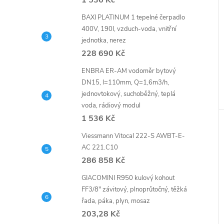
1 536 Kč
BAXI PLATINUM 1 tepelné čerpadlo
400V, 190l, vzduch-voda, vnitřní
jednotka, nerez
228 690 Kč
ENBRA ER-AM vodoměr bytový
DN15, l=110mm, Q=1,6m3/h,
jednovtokový, suchoběžný, teplá
voda, rádiový modul
1 536 Kč
Viessmann Vitocal 222-S AWBT-E-
AC 221.C10
286 858 Kč
GIACOMINI R950 kulový kohout
FF3/8" závitový, plnoprůtočný, těžká
řada, páka, plyn, mosaz
203,28 Kč