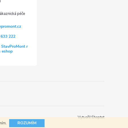
vpromont.cz
 633 222
 StavProMont r
a eshop
Vytvořil Shoptet
ROZUMÍM
áním.