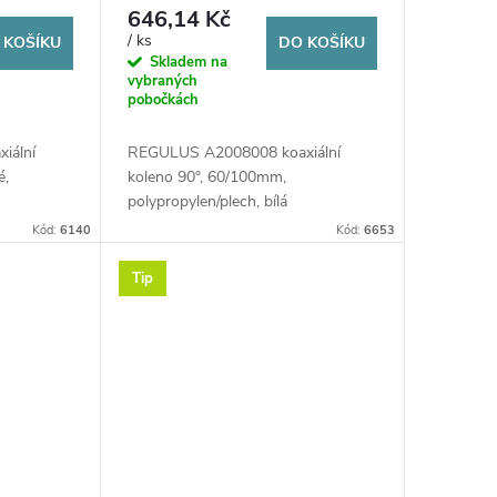
polypropylen/plech, bílá
646,14 Kč
/ ks
 KOŠÍKU
DO KOŠÍKU
Skladem na
vybraných
pobočkách
iální
REGULUS A2008008 koaxiální
é,
koleno 90°, 60/100mm,
polypropylen/plech, bílá
Kód:
6140
Kód:
6653
Tip