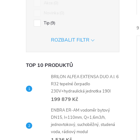
n
Akce
0
Novinka
0
e
Tip
9
9
l
ROZBALIT FILTR
TOP 10 PRODUKTŮ
BRILON ALFEA EXTENSA DUO A.I. 6
í
R32 tepelné čerpadlo
i
230V+hydraulická jednotka 190l
199 879 Kč
ENBRA ER-AM vodoměr bytový
DN15, l=110mm, Q=1,6m3/h,
jednovtokový, suchoběžný, studená
voda, rádiový modul