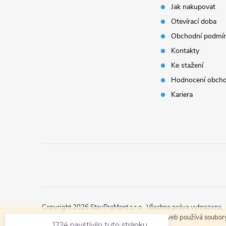
Jak nakupovat
a
Otevírací doba
t
Obchodní podmí
Kontakty
í
Ke stažení
Hodnocení obch
Kariera
i
1224 navštívilo tuto stránku
Copyright 2026
StavProMont s.r.o.
. Všechna práva vyhrazena.
navštívilo tuto stránku
Tento web používá soubory 