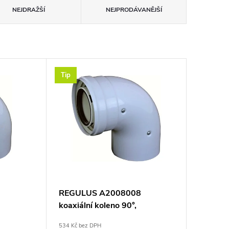
NEJDRAŽŠÍ
NEJPRODÁVANĚJŠÍ
Tip
7
REGULUS A2008008
koaxiální koleno 90°,
60/100mm,
534 Kč bez DPH