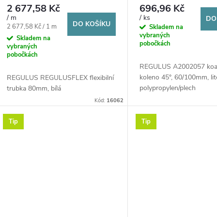
d
polypropylen/plech
2 677,58 Kč
696,96 Kč
o
/ m
/ ks
DO
u
DO KOŠÍKU
Měrná
2 677,58 Kč / 1 m
Skladem na
d
vybraných
cena:
Skladem na
pobočkách
vybraných
k
pobočkách
u
REGULUS A2002057 koax
t
koleno 45°, 60/100mm, lit
REGULUS REGULUSFLEX flexibilní
k
polypropylen/plech
trubka 80mm, bílá
ů
Kód:
16062
t
Tip
Tip
ů