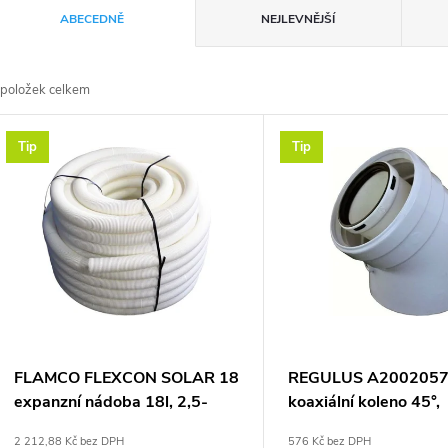
Ř
ABECEDNĚ
NEJLEVNĚJŠÍ
a
položek celkem
z
V
Tip
Tip
e
ý
n
p
p
s
r
p
FLAMCO FLEXCON SOLAR 18
REGULUS A200205
o
expanzní nádoba 18l, 2,5-
koaxiální koleno 45°,
r
8bar, bílá
60/100mm, lité,
2 212,88 Kč bez DPH
576 Kč bez DPH