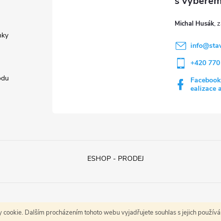
k
Michal Husák
y
nky
info
@
sta
v
+420 770
ý
odu
Facebook
p
ealizace 
s
u
ESHOP - PRODEJ
cookie. Dalším procházením tohoto webu vyjadřujete souhlas s jejich použív