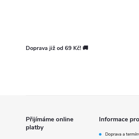
l
Doprava již od 69 Kč! 🚚
í
Z
á
Přijímáme online
Informace pro
r
platby
p
Doprava a termín