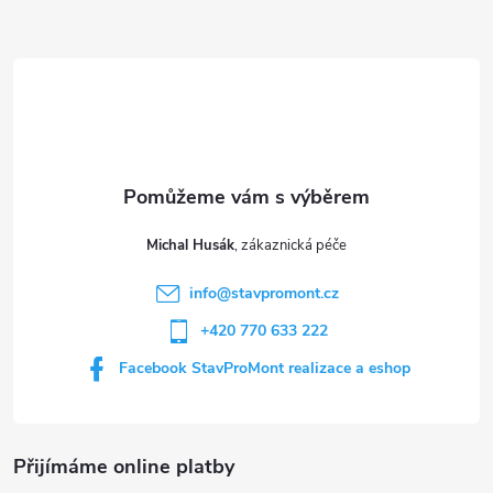
Z
á
d
á
a
p
c
a
í
t
p
Michal Husák
r
í
info
@
stavpromont.cz
v
+420 770 633 222
k
Facebook StavProMont realizace a eshop
y
v
Přijímáme online platby