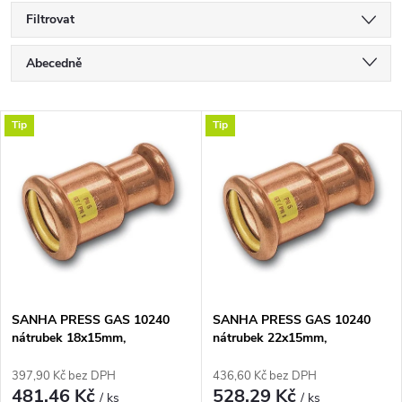
Filtrovat
Ř
Abecedně
a
Nejlevnější
V
Tip
Tip
Nejdražší
z
ý
Nejprodávanější
e
p
n
i
í
s
p
SANHA PRESS GAS 10240
SANHA PRESS GAS 10240
nátrubek 18x15mm,
nátrubek 22x15mm,
p
redukovaný, s konci na vnitřní
redukovaný, s konci na vnitřní
r
lisování, plyn, měď
lisování, plyn, měď
397,90 Kč bez DPH
436,60 Kč bez DPH
r
481,46 Kč
528,29 Kč
/ ks
/ ks