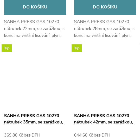
DO KOŠÍKU
DO KOŠÍKU
SANHA PRESS GAS 10270
SANHA PRESS GAS 10270
nátrubek 22mm, se zarážkou, s
nátrubek 28mm, se zarážkou, s
konci na vnitřní lisování, plyn,
konci na vnitřní lisování, plyn,
měď
měď
Tip
Tip
SANHA PRESS GAS 10270
SANHA PRESS GAS 10270
nátrubek 35mm, se zarážkou,
nátrubek 42mm, se zarážkou,
s konci na vnitřní lisování,
s konci na vnitřní lisování,
plyn, měď
plyn, měď
369,80 Kč bez DPH
644,60 Kč bez DPH