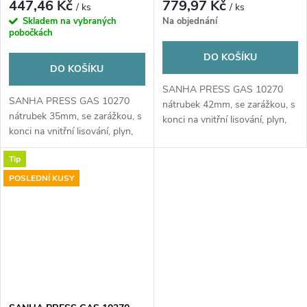
447,46 Kč
779,97 Kč
/ ks
/ ks
Skladem na vybraných
Na objednání
pobočkách
DO KOŠÍKU
DO KOŠÍKU
SANHA PRESS GAS 10270
SANHA PRESS GAS 10270
nátrubek 42mm, se zarážkou, s
nátrubek 35mm, se zarážkou, s
konci na vnitřní lisování, plyn,
konci na vnitřní lisování, plyn,
měď
měď
Tip
POSLEDNÍ KUSY