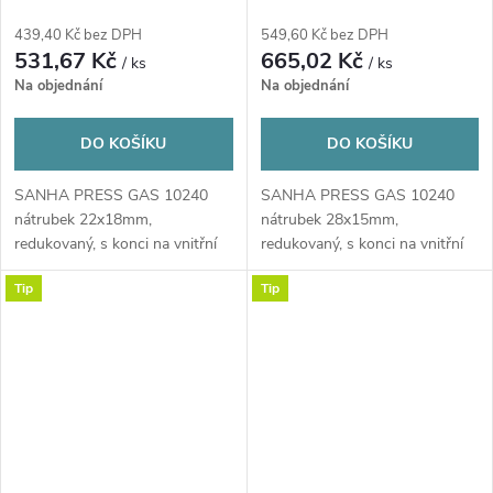
redukovaný, s konci na vnitřní
redukovaný, s konci na vnitřní
lisování, plyn, měď
lisování, plyn, měď
439,40 Kč bez DPH
549,60 Kč bez DPH
531,67 Kč
665,02 Kč
/ ks
/ ks
Na objednání
Na objednání
DO KOŠÍKU
DO KOŠÍKU
SANHA PRESS GAS 10240
SANHA PRESS GAS 10240
nátrubek 22x18mm,
nátrubek 28x15mm,
redukovaný, s konci na vnitřní
redukovaný, s konci na vnitřní
lisování, plyn, měď
lisování, plyn, měď
Tip
Tip