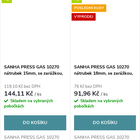
POSLEDNÍ KUSY
VÝPRODEJ
SANHA PRESS GAS 10270
SANHA PRESS GAS 10270
nátrubek 15mm, se zarážkou,
nátrubek 18mm, se zarážkou,
s konci na vnitřní lisování,
s konci na vnitřní lisování,
plyn, měď
plyn, měď
119,10 Kč bez DPH
76 Kč bez DPH
144,11 Kč
91,96 Kč
/ ks
/ ks
Skladem na vybraných
Skladem na vybraných
pobočkách
pobočkách
DO KOŠÍKU
DO KOŠÍKU
SANHA PRESS GAS 10270
SANHA PRESS GAS 10270