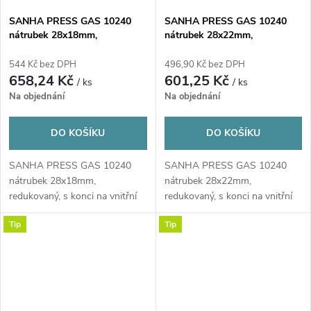
SANHA PRESS GAS 10240
SANHA PRESS GAS 10240
nátrubek 28x18mm,
nátrubek 28x22mm,
redukovaný, s konci na vnitřní
redukovaný, s konci na vnitřní
lisování, plyn, měď
lisování, plyn, měď
544 Kč bez DPH
496,90 Kč bez DPH
658,24 Kč
601,25 Kč
/ ks
/ ks
Na objednání
Na objednání
DO KOŠÍKU
DO KOŠÍKU
SANHA PRESS GAS 10240
SANHA PRESS GAS 10240
nátrubek 28x18mm,
nátrubek 28x22mm,
redukovaný, s konci na vnitřní
redukovaný, s konci na vnitřní
lisování, plyn, měď
lisování, plyn, měď
Tip
Tip