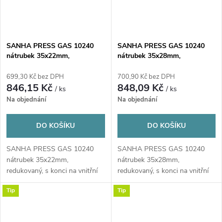
SANHA PRESS GAS 10240
SANHA PRESS GAS 10240
nátrubek 35x22mm,
nátrubek 35x28mm,
redukovaný, s konci na vnitřní
redukovaný, s konci na vnitřní
lisování, plyn, měď
lisování, plyn, měď
699,30 Kč bez DPH
700,90 Kč bez DPH
846,15 Kč
848,09 Kč
/ ks
/ ks
Na objednání
Na objednání
DO KOŠÍKU
DO KOŠÍKU
SANHA PRESS GAS 10240
SANHA PRESS GAS 10240
nátrubek 35x22mm,
nátrubek 35x28mm,
redukovaný, s konci na vnitřní
redukovaný, s konci na vnitřní
lisování, plyn, měď
lisování, plyn, měď
Tip
Tip