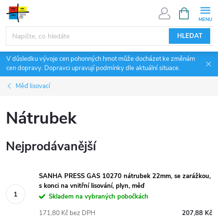
Přejít
NÁKUPNÍ
KOŠÍK
na
obsah
HLEDAT
V důsledku vývoje cen pohonných hmot může docházet ke změnám
cen dopravy. Dopravci upravují podmínky dle aktuální situace.
Měď lisovací
Nátrubek
Nejprodávanější
SANHA PRESS GAS 10270 nátrubek 22mm, se zarážkou,
s konci na vnitřní lisování, plyn, měď
Skladem na vybraných pobočkách
171,80 Kč bez DPH
207,88 Kč