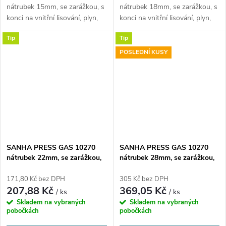
nátrubek 15mm, se zarážkou, s
nátrubek 18mm, se zarážkou, s
konci na vnitřní lisování, plyn,
konci na vnitřní lisování, plyn,
měď
měď
Tip
Tip
POSLEDNÍ KUSY
SANHA PRESS GAS 10270
SANHA PRESS GAS 10270
nátrubek 22mm, se zarážkou,
nátrubek 28mm, se zarážkou,
s konci na vnitřní lisování,
s konci na vnitřní lisování,
plyn, měď
plyn, měď
171,80 Kč bez DPH
305 Kč bez DPH
207,88 Kč
369,05 Kč
/ ks
/ ks
Skladem na vybraných
Skladem na vybraných
pobočkách
pobočkách