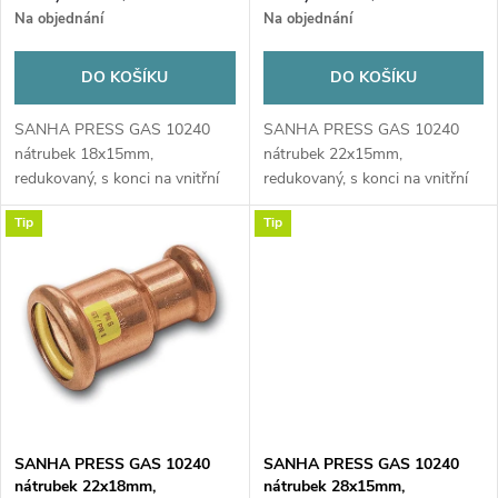
o
Na objednání
Na objednání
o
d
DO KOŠÍKU
DO KOŠÍKU
d
u
SANHA PRESS GAS 10240
SANHA PRESS GAS 10240
u
nátrubek 18x15mm,
nátrubek 22x15mm,
k
redukovaný, s konci na vnitřní
redukovaný, s konci na vnitřní
k
lisování, plyn, měď
lisování, plyn, měď
Tip
Tip
t
t
ů
ů
SANHA PRESS GAS 10240
SANHA PRESS GAS 10240
nátrubek 22x18mm,
nátrubek 28x15mm,