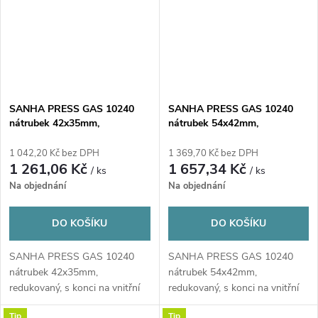
SANHA PRESS GAS 10240
SANHA PRESS GAS 10240
nátrubek 42x35mm,
nátrubek 54x42mm,
redukovaný, s konci na vnitřní
redukovaný, s konci na vnitřní
lisování, plyn, měď
lisování, plyn, měď
1 042,20 Kč bez DPH
1 369,70 Kč bez DPH
1 261,06 Kč
1 657,34 Kč
/ ks
/ ks
Na objednání
Na objednání
DO KOŠÍKU
DO KOŠÍKU
SANHA PRESS GAS 10240
SANHA PRESS GAS 10240
nátrubek 42x35mm,
nátrubek 54x42mm,
redukovaný, s konci na vnitřní
redukovaný, s konci na vnitřní
lisování, plyn, měď
lisování, plyn, měď
Tip
Tip