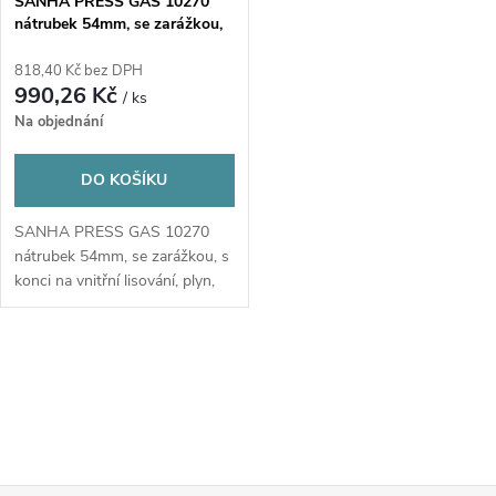
SANHA PRESS GAS 10270
nátrubek 54mm, se zarážkou,
s konci na vnitřní lisování,
plyn, měď
818,40 Kč bez DPH
990,26 Kč
/ ks
Na objednání
DO KOŠÍKU
SANHA PRESS GAS 10270
nátrubek 54mm, se zarážkou, s
konci na vnitřní lisování, plyn,
měď
O
v
l