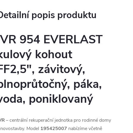
Detailní popis produktu
IVR 954 EVERLAST
kulový kohout
FF2,5", závitový,
plnoprůtočný, páka,
voda, poniklovaný
VR
– centrální rekuperační jednotka pro rodinné domy
 novostavby. Model
195425007
nabízíme včetně