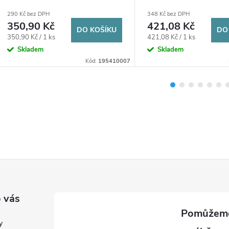
plnoprůtočný, páka, voda,
voda, mosaz/chrom
290 Kč bez DPH
348 Kč bez DPH
poniklovaný
350,90 Kč
421,08 Kč
DO KOŠÍKU
DO
Měrná
Měrná
350,90 Kč / 1 ks
421,08 Kč / 1 ks
cena:
cena:
Skladem
Skladem
Kód:
195410007
 vás
y