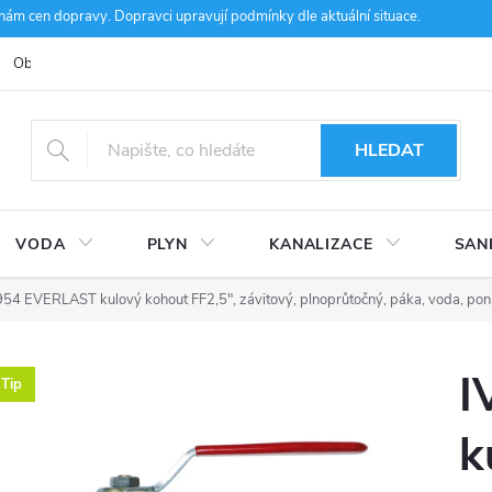
m cen dopravy. Dopravci upravují podmínky dle aktuální situace.
Obchodní podmínky
Kontakty
Ke stažení
Hodnocení obcho
HLEDAT
VODA
PLYN
KANALIZACE
SAN
954 EVERLAST kulový kohout FF2,5", závitový, plnoprůtočný, páka, voda, po
I
Tip
k