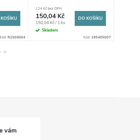
plnoprůtočný, páka, voda,
voda, m
124 Kč bez DPH
225 Kč bez
poniklovaný
150,04 Kč
272,2
 KOŠÍKU
DO KOŠÍKU
Měrná
Měrná
150,04 Kč / 1 ks
272,25 Kč 
cena:
cena:
Skladem
Sklad
Kód:
R250X004
Kód:
195405007