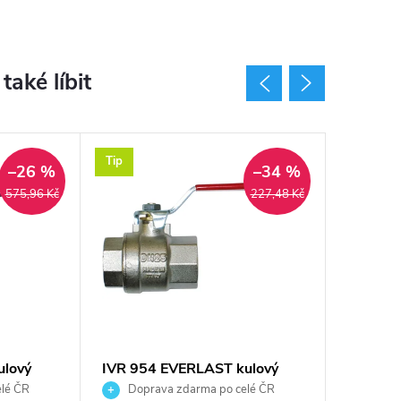
Tip
Tip
–26 %
–34 %
575,96 Kč
227,48 Kč
lový
IVR 954 EVERLAST kulový
GIACOM
ý, páka,
kohout FF1/2", závitový,
kohout F
lé ČR
Doprava zdarma po celé ČR
Dopra