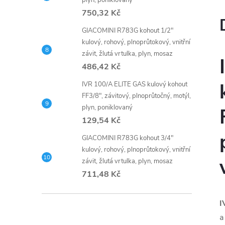
plyn, poniklovaný
750,32 Kč
GIACOMINI R783G kohout 1/2"
kulový, rohový, plnoprůtokový, vnitřní
závit, žlutá vrtulka, plyn, mosaz
486,42 Kč
IVR 100/A ELITE GAS kulový kohout
FF3/8", závitový, plnoprůtočný, motýl,
plyn, poniklovaný
129,54 Kč
GIACOMINI R783G kohout 3/4"
kulový, rohový, plnoprůtokový, vnitřní
závit, žlutá vrtulka, plyn, mosaz
711,48 Kč
I
a