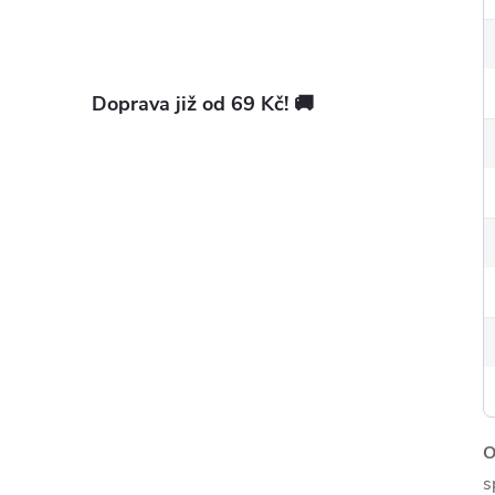
Doprava již od 69 Kč! 🚚
O
s