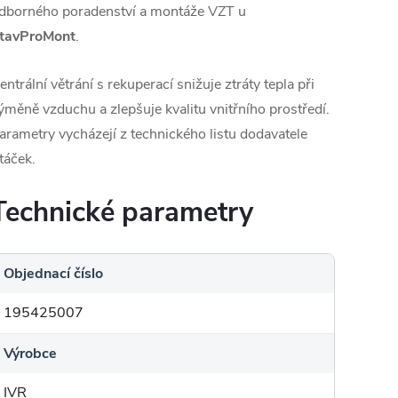
dborného poradenství a montáže VZT u
tavProMont
.
entrální větrání s rekuperací snižuje ztráty tepla při
ýměně vzduchu a zlepšuje kvalitu vnitřního prostředí.
arametry vycházejí z technického listu dodavatele
táček.
Technické parametry
Objednací číslo
195425007
Výrobce
IVR