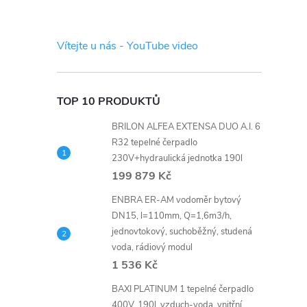
s
t
Vítejte u nás - YouTube video
r
a
TOP 10 PRODUKTŮ
BRILON ALFEA EXTENSA DUO A.I. 6
n
R32 tepelné čerpadlo
230V+hydraulická jednotka 190l
n
199 879 Kč
í
ENBRA ER-AM vodoměr bytový
DN15, l=110mm, Q=1,6m3/h,
jednovtokový, suchoběžný, studená
p
voda, rádiový modul
1 536 Kč
a
BAXI PLATINUM 1 tepelné čerpadlo
400V, 190l, vzduch-voda, vnitřní