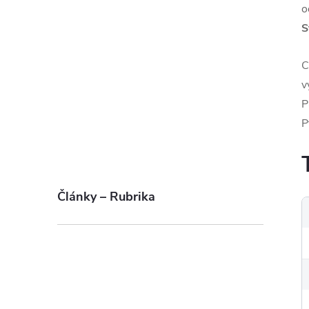
o
S
C
v
P
P
Články – Rubrika