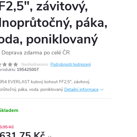
F2,5", závitový,
lnoprůtočný, páka,
oda, poniklovaný
Doprava zdarma po celé ČR
Neohodnoceno
Podrobnosti hodnocení
produktu:
195425007
954 EVERLAST kulový kohout FF2,5", závitový,
průtočný, páka, voda, poniklovaný
Detailní informace
Skladem
6,95 Kč
 631,75 Kč