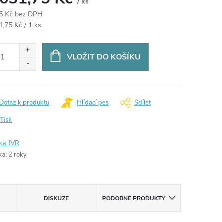
/ ks
5 Kč bez DPH
ná
1,75 Kč / 1 ks
:
VLOŽIT DO KOŠÍKU
Dotaz k produktu
Hlídací pes
Sdílet
Tisk
ka:
IVR
ka
:
2 roky
DISKUZE
PODOBNÉ PRODUKTY