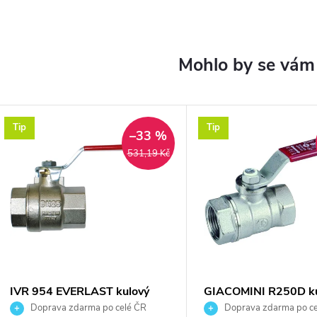
Tip
Tip
–33 %
531,19 Kč
IVR 954 EVERLAST kulový
GIACOMINI R250D ku
kohout FF1", závitový,
kohout FF3/4" závitov
Doprava zdarma po celé ČR
Doprava zdarma po ce