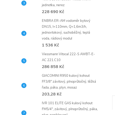
n
jednotka, nerez
e
228 690 Kč
ENBRA ER-AM vodoměr bytový
l
DN15, l=110mm, Q=1,6m3/h,
jednovtokový, suchoběžný, teplá
voda, rádiový modul
1 536 Kč
Viessmann Vitocal 222-S AWBT-E-
AC 221.C10
286 858 Kč
GIACOMINI R950 kulový kohout
FF3/8" závitový, plnoprůtočný, těžká
řada, páka, plyn, mosaz
203,28 Kč
IVR 101 ELITE GAS kulový kohout
FM5/4", závitový, plnoprůtočný, páka,