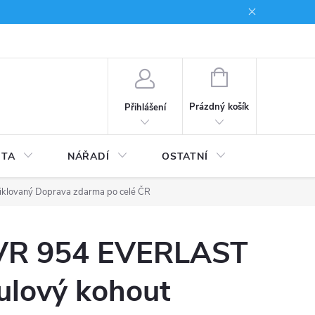
du
Kariera
NÁKUPNÍ
KOŠÍK
Prázdný košík
Přihlášení
ITA
NÁŘADÍ
OSTATNÍ
STAVEBNI
niklovaný
Doprava zdarma po celé ČR
VR 954 EVERLAST
ulový kohout