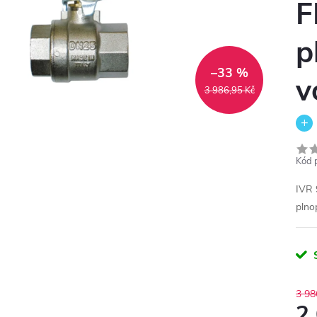
F
p
–33 %
v
3 986,95 Kč
Kód 
IVR 
plno
3 98
2