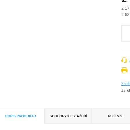
2 17
Měr
2 63
cena
Znač
Záru
POPIS PRODUKTU
SOUBORY KE STAŽENÍ
RECENZE