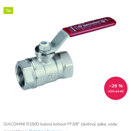
Tip
–26 %
329,12 Kč
GIACOMINI R250D kulový kohout FF3/8" závitový, páka, voda,