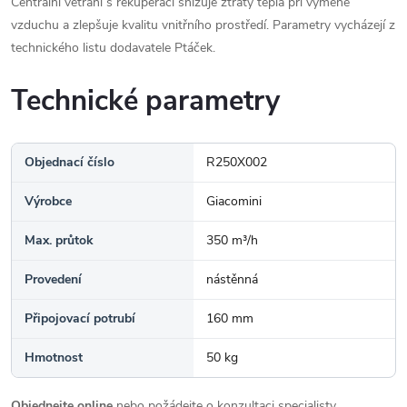
Centrální větrání s rekuperací snižuje ztráty tepla při výměně
vzduchu a zlepšuje kvalitu vnitřního prostředí. Parametry vycházejí z
technického listu dodavatele Ptáček.
Technické parametry
Objednací číslo
R250X002
Výrobce
Giacomini
Max. průtok
350 m³/h
Provedení
nástěnná
Připojovací potrubí
160 mm
Hmotnost
50 kg
Objednejte online
nebo požádejte o konzultaci specialisty