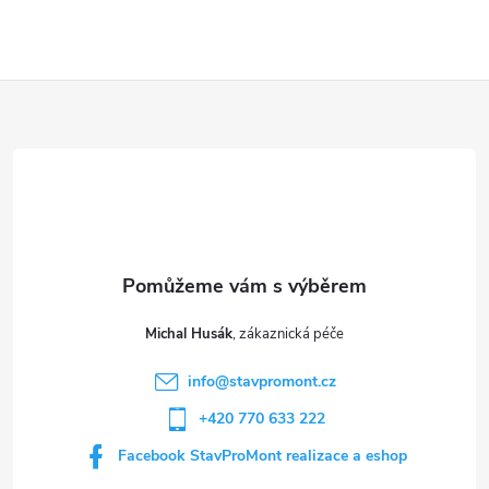
Z
á
p
a
t
Michal Husák
í
info
@
stavpromont.cz
+420 770 633 222
Facebook StavProMont realizace a eshop