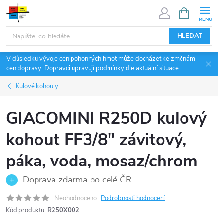
Přejít
NÁKUPNÍ
KOŠÍK
na
obsah
HLEDAT
V důsledku vývoje cen pohonných hmot může docházet ke změnám
cen dopravy. Dopravci upravují podmínky dle aktuální situace.
Kulové kohouty
GIACOMINI R250D kulový
kohout FF3/8" závitový,
páka, voda, mosaz/chrom
Doprava zdarma po celé ČR
Neohodnoceno
Podrobnosti hodnocení
Kód produktu:
R250X002