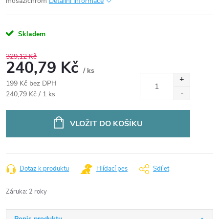
mosaz/chrom
Detailní informace
Skladem
329,12 Kč
240,79 Kč
/ ks
199 Kč bez DPH
Měrná
240,79 Kč / 1 ks
cena:
VLOŽIT DO KOŠÍKU
Dotaz k produktu
Hlídací pes
Sdílet
Záruka
:
2 roky
Popis produktu