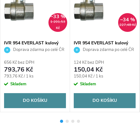
–33 %
–34 %
1 201,53
227,48 Kč
Kč
IVR 954 EVERLAST kulový
IVR 954 EVERLAST kulový
kohout FF6/4", závitový,
kohout FF1/2", závitový,
Doprava zdarma po celé ČR
Doprava zdarma po celé ČR
plnoprůtočný, páka, voda,
plnoprůtočný, páka, voda,
poniklovaný
poniklovaný
656 Kč bez DPH
124 Kč bez DPH
793,76 Kč
150,04 Kč
Měrná
Měrná
793,76 Kč / 1 ks
150,04 Kč / 1 ks
cena:
cena:
Skladem
Skladem
DO KOŠÍKU
DO KOŠÍKU