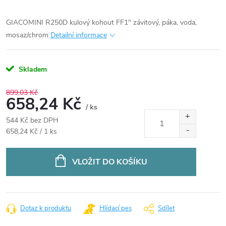
GIACOMINI R250D kulový kohout FF1" závitový, páka, voda,
mosaz/chrom
Detailní informace
Skladem
899,03 Kč
658,24 Kč
/ ks
544 Kč bez DPH
Měrná
658,24 Kč / 1 ks
cena:
VLOŽIT DO KOŠÍKU
Dotaz k produktu
Hlídací pes
Sdílet