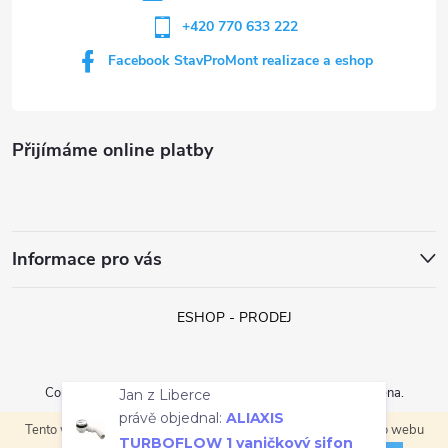
+420 770 633 222
Facebook StavProMont realizace a eshop
Přijímáme online platby
Informace pro vás
ESHOP - PRODEJ
Jan z Liberce
právě objednal:
ALIAXIS
Copyright 2026
StavProMont s.r.o.
. Všechna práva vyhrazena.
TURBOFLOW 1 vaničkový sifon
Tento web používá soubory cookie. Dalším procházením tohoto webu
Vytvořil Shoptet
pr. 90 mm, chrom