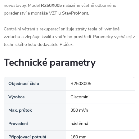
novostavby. Model
R250X005
nabízíme včetně odborného
poradenství a montáže VZT u
StavProMont
.
Centrální větrání s rekuperací snižuje ztráty tepla při výměně
vzduchu a zlepšuje kvalitu vnitřního prostředí. Parametry vycházejí z
technického listu dodavatele Ptáček.
Technické parametry
Objednací číslo
R250X005
Výrobce
Giacomini
Max. průtok
350 m³/h
Provedení
nástěnná
Připojovací potrubí
160 mm