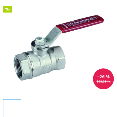
Tip
–26 %
899,03 Kč