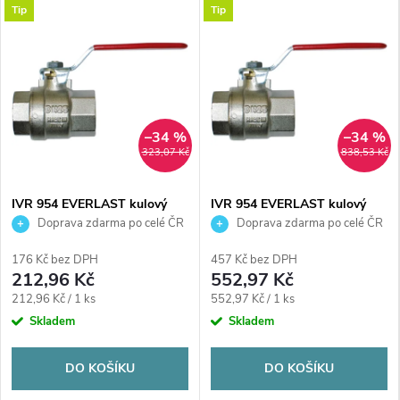
Tip
Tip
–34 %
–34 %
323,07 Kč
838,53 Kč
IVR 954 EVERLAST kulový
IVR 954 EVERLAST kulový
kohout FF3/4", závitový,
kohout FF5/4", závitový,
Doprava zdarma po celé ČR
Doprava zdarma po celé ČR
plnoprůtočný, páka, voda,
plnoprůtočný, páka, voda,
poniklovaný
poniklovaný
176 Kč bez DPH
457 Kč bez DPH
212,96 Kč
552,97 Kč
Měrná
Měrná
212,96 Kč / 1 ks
552,97 Kč / 1 ks
cena:
cena:
Skladem
Skladem
DO KOŠÍKU
DO KOŠÍKU