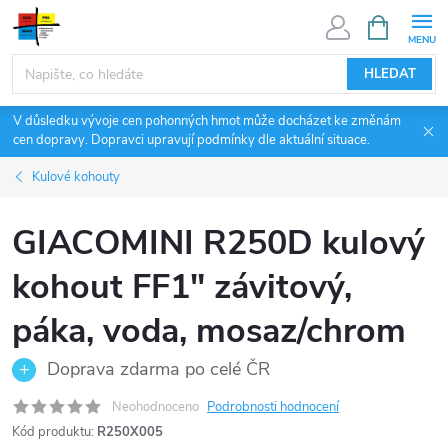
Přejít
NÁKUPNÍ
KOŠÍK
na
obsah
HLEDAT
V důsledku vývoje cen pohonných hmot může docházet ke změnám
cen dopravy. Dopravci upravují podmínky dle aktuální situace.
Kulové kohouty
GIACOMINI R250D kulový
kohout FF1" závitový,
páka, voda, mosaz/chrom
Doprava zdarma po celé ČR
Neohodnoceno
Podrobnosti hodnocení
Kód produktu:
R250X005