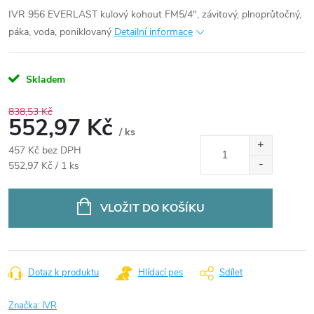
IVR 956 EVERLAST kulový kohout FM5/4", závitový, plnoprůtočný,
páka, voda, poniklovaný
Detailní informace
Skladem
838,53 Kč
552,97 Kč
/ ks
457 Kč bez DPH
Měrná
552,97 Kč / 1 ks
cena:
VLOŽIT DO KOŠÍKU
Dotaz k produktu
Hlídací pes
Sdílet
Značka:
IVR