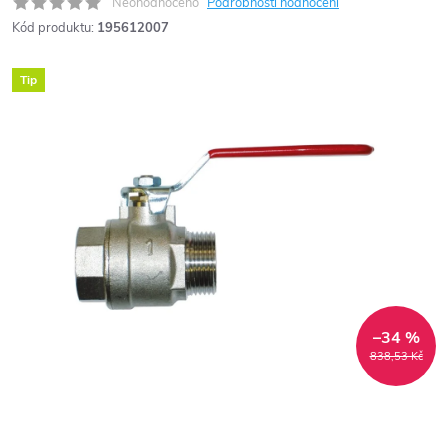
Neohodnoceno
Podrobnosti hodnocení
Kód produktu:
195612007
Tip
–34 %
838,53 Kč