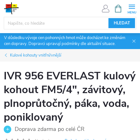
Přejít
NÁKUPNÍ
KOŠÍK
na
obsah
HLEDAT
V důsledku vývoje cen pohonných hmot může docházet ke změnám
cen dopravy. Dopravci upravují podmínky dle aktuální situace.
Kulové kohouty vnitřní/vnější
IVR 956 EVERLAST kulový
kohout FM5/4", závitový,
plnoprůtočný, páka, voda,
poniklovaný
Doprava zdarma po celé ČR