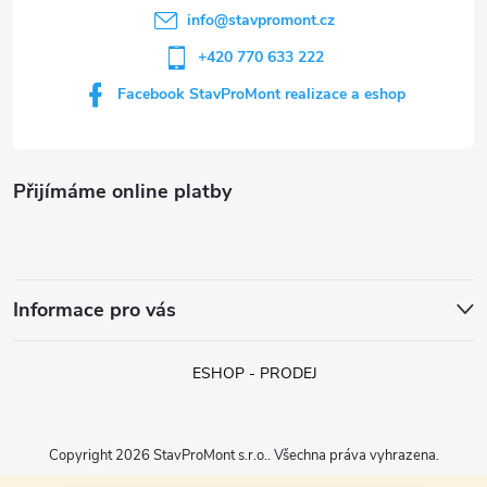
í
info
@
stavpromont.cz
+420 770 633 222
Facebook StavProMont realizace a eshop
Přijímáme online platby
Informace pro vás
ESHOP - PRODEJ
Copyright 2026
StavProMont s.r.o.
. Všechna práva vyhrazena.