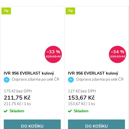
Tip
Tip
–33 %
–34 %
320,65 Kč
233,53 Kč
IVR 956 EVERLAST kulový
IVR 956 EVERLAST kulový
kohout FM3/4", závitový,
kohout FM1/2", závitový,
Doprava zdarma po celé ČR
Doprava zdarma po celé ČR
plnoprůtočný, páka, voda,
plnoprůtočný, páka, voda,
poniklovaný
poniklovaný
175 Kč bez DPH
127 Kč bez DPH
211,75 Kč
153,67 Kč
Měrná
Měrná
211,75 Kč / 1 ks
153,67 Kč / 1 ks
cena:
cena:
Skladem
Skladem
DO KOŠÍKU
DO KOŠÍKU