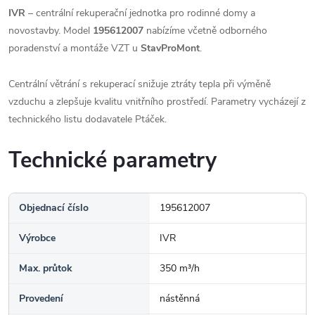
IVR
– centrální rekuperační jednotka pro rodinné domy a
novostavby. Model
195612007
nabízíme včetně odborného
poradenství a montáže VZT u
StavProMont
.
Centrální větrání s rekuperací snižuje ztráty tepla při výměně
vzduchu a zlepšuje kvalitu vnitřního prostředí. Parametry vycházejí z
technického listu dodavatele Ptáček.
Technické parametry
Objednací číslo
195612007
Výrobce
IVR
Max. průtok
350 m³/h
Provedení
nástěnná