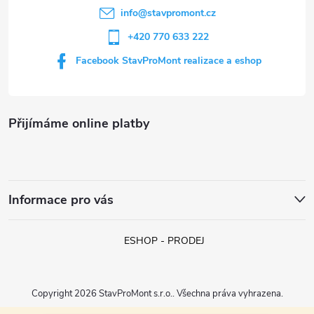
í
info
@
stavpromont.cz
+420 770 633 222
Facebook StavProMont realizace a eshop
Přijímáme online platby
Informace pro vás
ESHOP - PRODEJ
Copyright 2026
StavProMont s.r.o.
. Všechna práva vyhrazena.