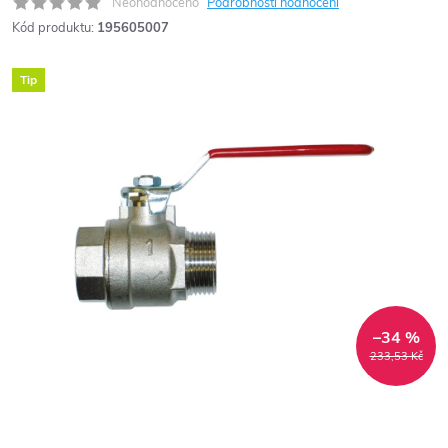
Neohodnoceno
Podrobnosti hodnocení
Kód produktu:
195605007
Tip
–34 %
233,53 Kč