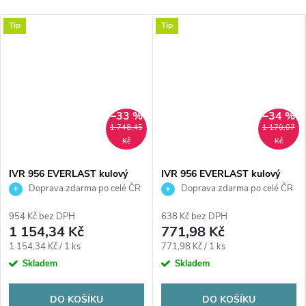
Tip
Tip
–33 %
–34 %
1 748,45
1 170,07
Kč
Kč
IVR 956 EVERLAST kulový
IVR 956 EVERLAST kulový
kohout FM2", závitový,
kohout FM6/4", závitový,
Doprava zdarma po celé ČR
Doprava zdarma po celé ČR
plnoprůtočný, páka, voda,
plnoprůtočný, páka, voda,
poniklovaný
poniklovaný
954 Kč bez DPH
638 Kč bez DPH
1 154,34 Kč
771,98 Kč
Měrná
Měrná
1 154,34 Kč / 1 ks
771,98 Kč / 1 ks
cena:
cena:
Skladem
Skladem
DO KOŠÍKU
DO KOŠÍKU