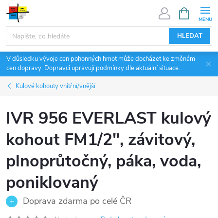
Přejít
NÁKUPNÍ
KOŠÍK
na
obsah
HLEDAT
V důsledku vývoje cen pohonných hmot může docházet ke změnám
cen dopravy. Dopravci upravují podmínky dle aktuální situace.
Kulové kohouty vnitřní/vnější
IVR 956 EVERLAST kulový
kohout FM1/2", závitový,
plnoprůtočný, páka, voda,
poniklovaný
Doprava zdarma po celé ČR