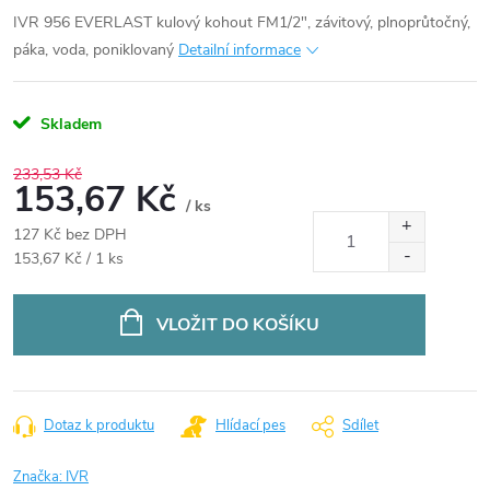
IVR 956 EVERLAST kulový kohout FM1/2", závitový, plnoprůtočný,
páka, voda, poniklovaný
Detailní informace
Skladem
233,53 Kč
153,67 Kč
/ ks
127 Kč bez DPH
Měrná
153,67 Kč / 1 ks
cena:
VLOŽIT DO KOŠÍKU
Dotaz k produktu
Hlídací pes
Sdílet
Značka:
IVR