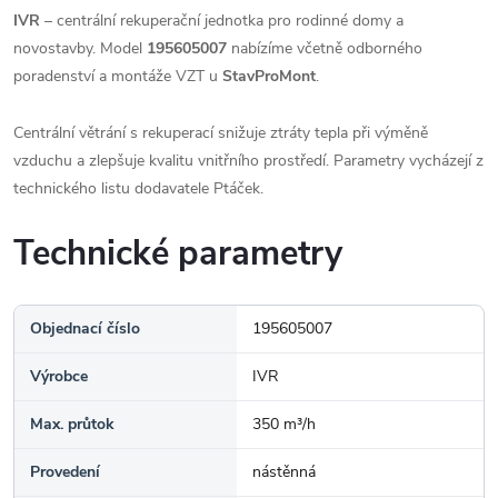
IVR
– centrální rekuperační jednotka pro rodinné domy a
novostavby. Model
195605007
nabízíme včetně odborného
poradenství a montáže VZT u
StavProMont
.
Centrální větrání s rekuperací snižuje ztráty tepla při výměně
vzduchu a zlepšuje kvalitu vnitřního prostředí. Parametry vycházejí z
technického listu dodavatele Ptáček.
Technické parametry
Objednací číslo
195605007
Výrobce
IVR
Max. průtok
350 m³/h
Provedení
nástěnná