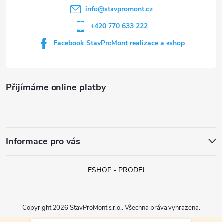
í
info
@
stavpromont.cz
+420 770 633 222
Facebook StavProMont realizace a eshop
Přijímáme online platby
Informace pro vás
ESHOP - PRODEJ
Copyright 2026
StavProMont s.r.o.
. Všechna práva vyhrazena.
František (Hroznová Lhota)