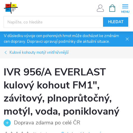
Přejít
NÁKUPNÍ
KOŠÍK
na
obsah
HLEDAT
V důsledku vývoje cen pohonných hmot může docházet ke změnám
cen dopravy. Dopravci upravují podmínky dle aktuální situace.
Kulové kohouty motýl vnitřní/vnější
IVR 956/A EVERLAST
kulový kohout FM1",
závitový, plnoprůtočný,
motýl, voda, poniklovaný
Doprava zdarma po celé ČR