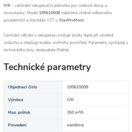
IVR
– centrální rekuperační jednotka pro rodinné domy a
novostavby. Model
195610008
nabízíme včetně odborného
poradenství a montáže VZT u
StavProMont
.
Centrální větrání s rekuperací snižuje ztráty tepla při výměně
vzduchu a zlepšuje kvalitu vnitřního prostředí. Parametry vycházejí z
technického listu dodavatele Ptáček.
Technické parametry
Objednací číslo
195610008
Výrobce
IVR
Max. průtok
350 m³/h
Provedení
nástěnná