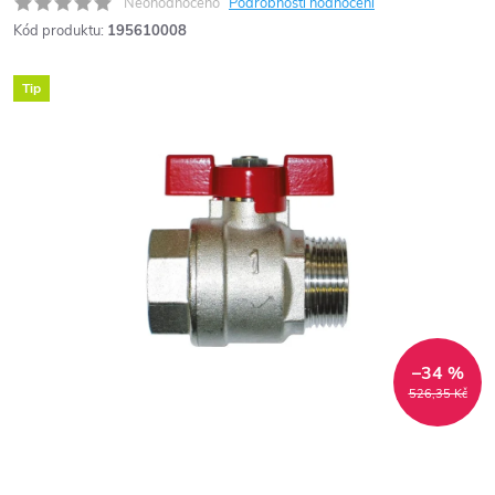
Neohodnoceno
Podrobnosti hodnocení
Kód produktu:
195610008
Tip
–34 %
526,35 Kč