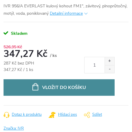
IVR 956/A EVERLAST kulový kohout FM1", závitový, plnoprůtočný,
motýl, voda, poniklovaný
Detailní informace
Skladem
526,35 Kč
347,27 Kč
/ ks
287 Kč bez DPH
Měrná
347,27 Kč / 1 ks
cena:
VLOŽIT DO KOŠÍKU
Dotaz k produktu
Hlídací pes
Sdílet
Značka:
IVR