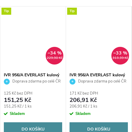
Tip
Tip
–34 %
–33 %
229,90 Kč
313,39 Kč
IVR 956/A EVERLAST kulový
IVR 956/A EVERLAST kulový
kohout FM1/2", závitový,
kohout FM3/4", závitový,
Doprava zdarma po celé ČR
Doprava zdarma po celé ČR
plnoprůtočný, motýl, voda,
plnoprůtočný, motýl, voda,
poniklovaný
poniklovaný
125 Kč bez DPH
171 Kč bez DPH
151,25 Kč
206,91 Kč
Měrná
Měrná
151,25 Kč / 1 ks
206,91 Kč / 1 ks
cena:
cena:
Skladem
Skladem
DO KOŠÍKU
DO KOŠÍKU