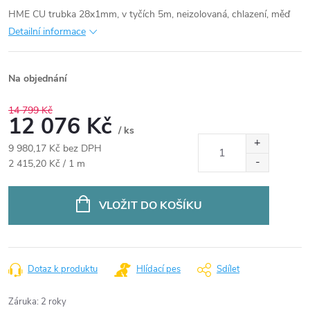
HME CU trubka 28x1mm, v tyčích 5m, neizolovaná, chlazení, měď
Detailní informace
Na objednání
14 799 Kč
12 076 Kč
/ ks
9 980,17 Kč bez DPH
Měrná
2 415,20 Kč / 1 m
cena:
VLOŽIT DO KOŠÍKU
Dotaz k produktu
Hlídací pes
Sdílet
Záruka
:
2 roky