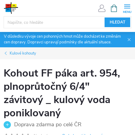
Přejít
NÁKUPNÍ
KOŠÍK
na
obsah
HLEDAT
V důsledku vývoje cen pohonných hmot může docházet ke změnám
cen dopravy. Dopravci upravují podmínky dle aktuální situace.
Kulové kohouty
Kohout FF páka art. 954,
plnoprůtočný 6/4"
závitový _ kulový voda
poniklovaný
Doprava zdarma po celé ČR