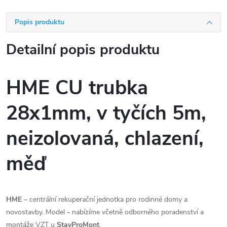
Popis produktu
Detailní popis produktu
HME CU trubka
28x1mm, v tyčích 5m,
neizolovaná, chlazení,
měď
HME
– centrální rekuperační jednotka pro rodinné domy a
novostavby. Model
-
nabízíme včetně odborného poradenství a
montáže VZT u
StavProMont
.