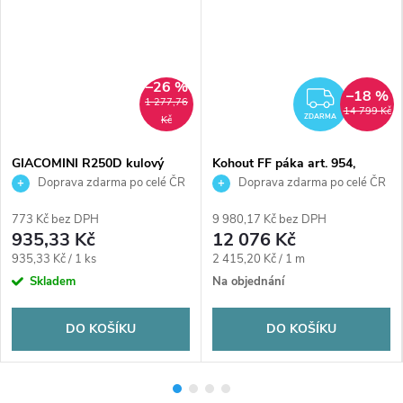
–26 %
–18 %
ZDAR
1 277,76
14 799 Kč
ZDARMA
Kč
GIACOMINI R250D kulový
Kohout FF páka art. 954,
kohout FF1 1/4" závitový,
plnoprůtočný 5/4" závitový _
Doprava zdarma po celé ČR
Doprava zdarma po celé ČR
páka, voda, mosaz/chrom
kulový voda poniklovaný
773 Kč bez DPH
9 980,17 Kč bez DPH
935,33 Kč
12 076 Kč
Měrná
Měrná
935,33 Kč / 1 ks
2 415,20 Kč / 1 m
cena:
cena:
Skladem
Na objednání
DO KOŠÍKU
DO KOŠÍKU