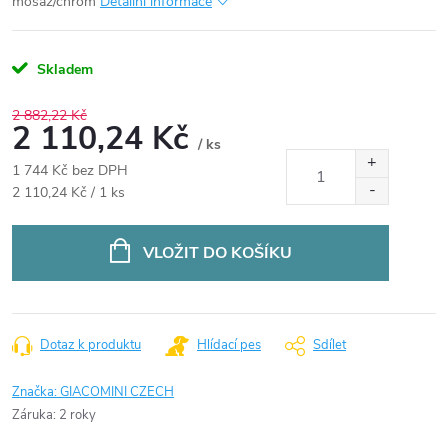
mosaz/chrom
Detailní informace
Skladem
2 882,22 Kč
2 110,24 Kč
/ ks
1 744 Kč bez DPH
Měrná
2 110,24 Kč / 1 ks
cena:
VLOŽIT DO KOŠÍKU
Dotaz k produktu
Hlídací pes
Sdílet
Značka:
GIACOMINI CZECH
Záruka
:
2 roky