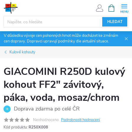
Přejít
NÁKUPNÍ
KOŠÍK
na
obsah
HLEDAT
V důsledku vývoje cen pohonných hmot může docházet ke změnám
cen dopravy. Dopravci upravují podmínky dle aktuální situace.
Kulové kohouty
GIACOMINI R250D kulový
kohout FF2" závitový,
páka, voda, mosaz/chrom
Doprava zdarma po celé ČR
Neohodnoceno
Podrobnosti hodnocení
Kód produktu:
R250X008