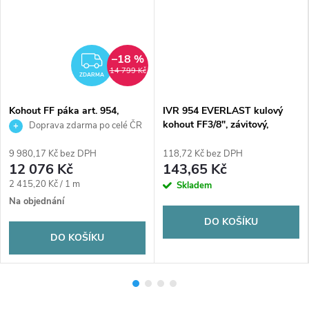
–18 %
MA
ZDARMA
14 799 Kč
ZDARMA
Kohout FF páka art. 954,
IVR 954 EVERLAST kulový
plnoprůtočný 6/4" závitový _
kohout FF3/8", závitový,
Doprava zdarma po celé ČR
kulový voda poniklovaný
plnoprůtočný, páka, voda,
poniklovaný
9 980,17 Kč bez DPH
118,72 Kč bez DPH
12 076 Kč
143,65 Kč
Měrná
2 415,20 Kč / 1 m
Skladem
cena:
Na objednání
DO KOŠÍKU
DO KOŠÍKU