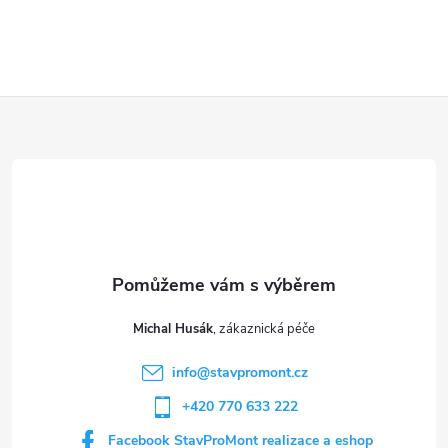
Z
á
p
a
t
Michal Husák
í
info
@
stavpromont.cz
+420 770 633 222
Facebook StavProMont realizace a eshop