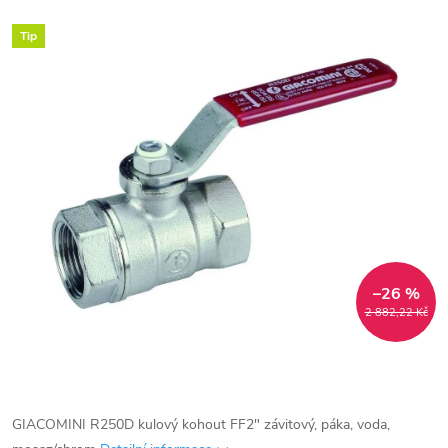
Tip
–26 %
2 882,22 Kč
GIACOMINI R250D kulový kohout FF2" závitový, páka, voda,