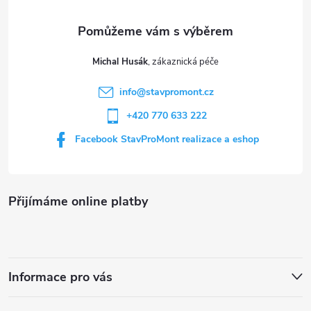
a
t
Michal Husák
í
info
@
stavpromont.cz
+420 770 633 222
Facebook StavProMont realizace a eshop
Přijímáme online platby
Informace pro vás