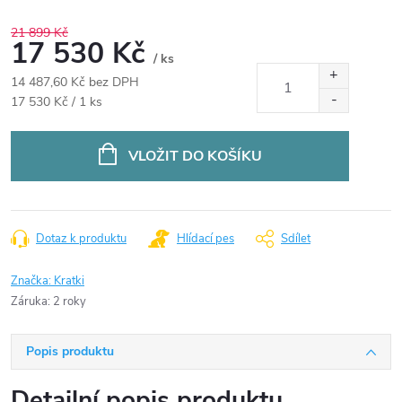
21 899 Kč
17 530 Kč
/ ks
14 487,60 Kč bez DPH
Měrná
17 530 Kč / 1 ks
cena:
VLOŽIT DO KOŠÍKU
Dotaz k produktu
Hlídací pes
Sdílet
Značka:
Kratki
Záruka
:
2 roky
Popis produktu
Detailní popis produktu