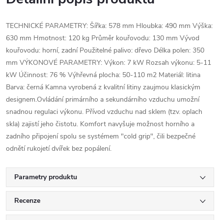
TECHNICKÉ PARAMETRY: Šířka: 578 mm Hloubka: 490 mm Výška:
630 mm Hmotnost: 120 kg Průměr kouřovodu: 130 mm Vývod
kouřovodu: horní, zadní Použitelné palivo: dřevo Délka polen: 350
mm VÝKONOVÉ PARAMETRY: Výkon: 7 kW Rozsah výkonu: 5-11
kW Účinnost: 76 % Výhřevná plocha: 50-110 m2 Materiál: litina
Barva: černá Kamna vyrobená z kvalitní litiny zaujmou klasickým
designem.Ovládání primárního a sekundárního vzduchu umožní
snadnou regulaci výkonu. Přívod vzduchu nad sklem (tzv. oplach
skla) zajistí jeho čistotu. Komfort navyšuje možnost horního a
zadního připojení spolu se systémem "cold grip", čili bezpečné
odnětí rukojetí dvířek bez popálení.
Parametry produktu
Recenze