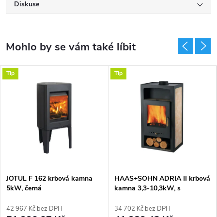
Diskuse
Tip
Tip
JOTUL F 162 krbová kamna
HAAS+SOHN ADRIA II krbová
5kW, černá
kamna 3,3-10,3kW, s
výměníkem, černá/béžová
42 967 Kč bez DPH
34 702 Kč bez DPH