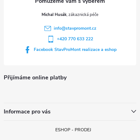
t
Michal Husák
í
info
@
stavpromont.cz
+420 770 633 222
Facebook StavProMont realizace a eshop
Přijímáme online platby
Informace pro vás
ESHOP - PRODEJ