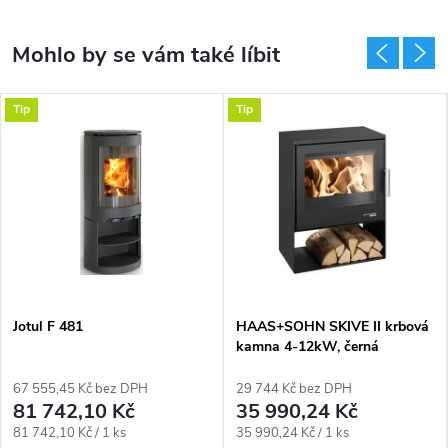
Tip
Tip
Jotul F 481
HAAS+SOHN SKIVE II krbová
kamna 4-12kW, černá
67 555,45 Kč bez DPH
29 744 Kč bez DPH
81 742,10 Kč
35 990,24 Kč
Měrná
Měrná
81 742,10 Kč / 1 ks
35 990,24 Kč / 1 ks