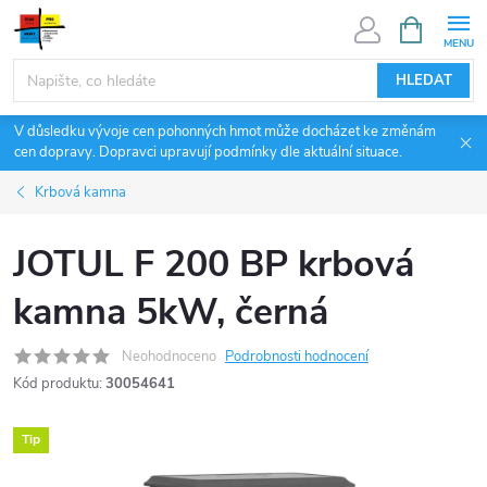
Přejít
NÁKUPNÍ
KOŠÍK
na
obsah
HLEDAT
V důsledku vývoje cen pohonných hmot může docházet ke změnám
cen dopravy. Dopravci upravují podmínky dle aktuální situace.
Krbová kamna
JOTUL F 200 BP krbová
kamna 5kW, černá
Neohodnoceno
Podrobnosti hodnocení
Kód produktu:
30054641
Tip