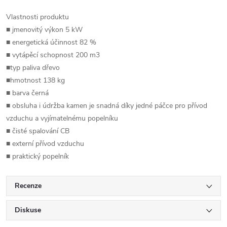
Vlastnosti produktu
■ jmenovitý výkon 5 kW
■ energetická účinnost 82 %
■ vytápěcí schopnost 200 m3
■typ paliva dřevo
■hmotnost 138 kg
■ barva černá
■ obsluha i údržba kamen je snadná díky jedné páčce pro přívod
vzduchu a vyjímatelnému popelníku
■ čisté spalování CB
■ externí přívod vzduchu
■ praktický popelník
Recenze
Diskuse