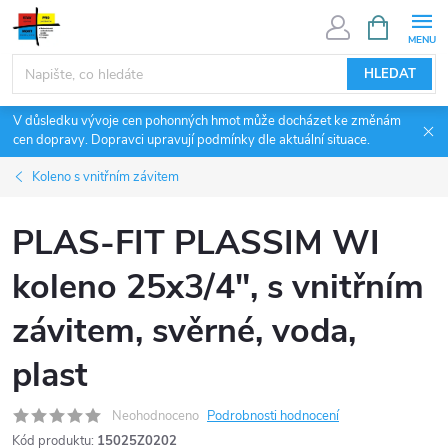
Přejít
NÁKUPNÍ
KOŠÍK
na
obsah
HLEDAT
V důsledku vývoje cen pohonných hmot může docházet ke změnám
cen dopravy. Dopravci upravují podmínky dle aktuální situace.
Koleno s vnitřním závitem
PLAS-FIT PLASSIM WI
koleno 25x3/4", s vnitřním
závitem, svěrné, voda,
plast
Neohodnoceno
Podrobnosti hodnocení
Kód produktu:
15025Z0202