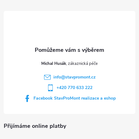
á
p
a
t
Michal Husák
í
info
@
stavpromont.cz
+420 770 633 222
Facebook StavProMont realizace a eshop
Přijímáme online platby