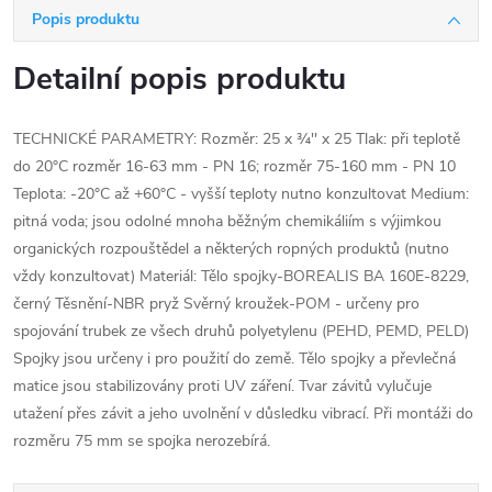
Popis produktu
Detailní popis produktu
TECHNICKÉ PARAMETRY: Rozměr: 25 x ¾'' x 25 Tlak: při teplotě
do 20°C rozměr 16-63 mm - PN 16; rozměr 75-160 mm - PN 10
Teplota: -20°C až +60°C - vyšší teploty nutno konzultovat Medium:
pitná voda; jsou odolné mnoha běžným chemikáliím s výjimkou
organických rozpouštědel a některých ropných produktů (nutno
vždy konzultovat) Materiál: Tělo spojky-BOREALIS BA 160E-8229,
černý Těsnění-NBR pryž Svěrný kroužek-POM - určeny pro
spojování trubek ze všech druhů polyetylenu (PEHD, PEMD, PELD)
Spojky jsou určeny i pro použití do země. Tělo spojky a převlečná
matice jsou stabilizovány proti UV záření. Tvar závitů vylučuje
utažení přes závit a jeho uvolnění v důsledku vibrací. Při montáži do
rozměru 75 mm se spojka nerozebírá.