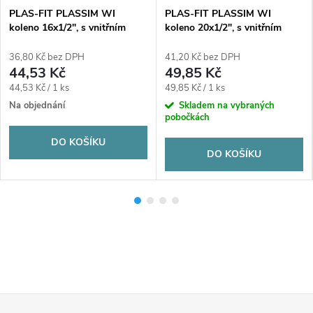
PLAS-FIT PLASSIM WI
PLAS-FIT PLASSIM WI
koleno 16x1/2", s vnitřním
koleno 20x1/2", s vnitřním
závitem, svěrné, voda, plast
závitem, svěrné, voda, plast
36,80 Kč bez DPH
41,20 Kč bez DPH
44,53 Kč
49,85 Kč
Měrná
Měrná
44,53 Kč / 1 ks
49,85 Kč / 1 ks
cena:
cena:
Na objednání
Skladem na vybraných
pobočkách
DO KOŠÍKU
DO KOŠÍKU
Z