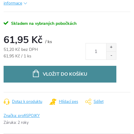
informace
Skladem na vybraných pobočkách
61,95 Kč
/ ks
51,20 Kč bez DPH
Měrná
61,95 Kč / 1 ks
cena:
VLOŽIT DO KOŠÍKU
Dotaz k produktu
Hlídací pes
Sdílet
Značka:
profiSPOJKY
Záruka
:
2 roky