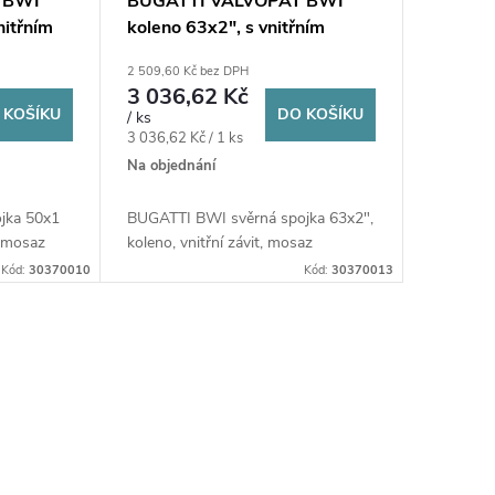
 BWI
BUGATTI VALVOPAT BWI
nitřním
koleno 63x2", s vnitřním
/plyn,
závitem, svěrné, voda/plyn,
2 509,60 Kč bez DPH
mosaz
3 036,62 Kč
 KOŠÍKU
DO KOŠÍKU
/ ks
Měrná
3 036,62 Kč / 1 ks
cena:
Na objednání
jka 50x1
BUGATTI BWI svěrná spojka 63x2",
, mosaz
koleno, vnitřní závit, mosaz
Kód:
30370010
Kód:
30370013