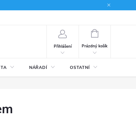
du
Kariera
NÁKUPNÍ
KOŠÍK
Prázdný košík
Přihlášení
ITA
NÁŘADÍ
OSTATNÍ
STAVEBNI
tem