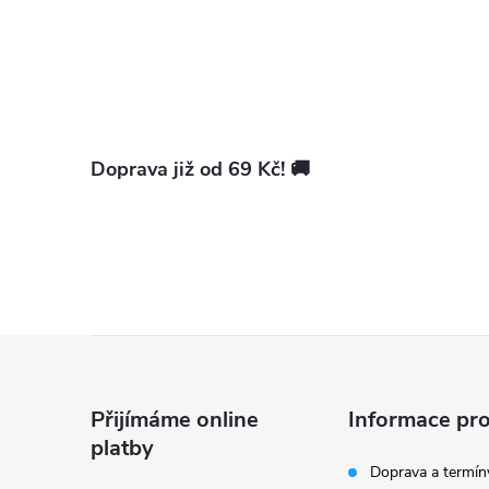
i
Doprava již od 69 Kč! 🚚
Z
á
Přijímáme online
Informace pro
platby
p
Doprava a termín