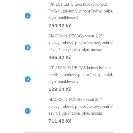
IVR 101 ELITE GAS kulový kohout
FM5/4", závitový, plnoprůtočný, páka,
plyn, poniklovaný
750,32 Kč
GIACOMINI R783G kohout 1/2"
kulový, rohový, plnoprůtokový, vnitřní
závit, žlutá vrtulka, plyn, mosaz
486,42 Kč
IVR 100/A ELITE GAS kulový kohout
FF3/8", závitový, plnoprůtočný, motýl,
plyn, poniklovaný
129,54 Kč
GIACOMINI R783G kohout 3/4"
kulový, rohový, plnoprůtokový, vnitřní
závit, žlutá vrtulka, plyn, mosaz
l
711,48 Kč