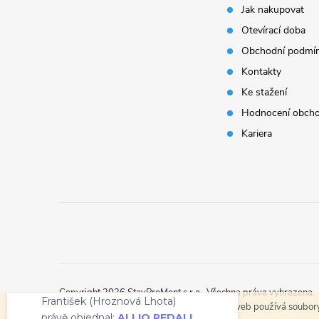
Jak nakupovat
a
Otevírací doba
t
Obchodní podmí
Kontakty
í
Ke stažení
Hodnocení obch
Kariera
František (Hroznová Lhota)
právě objednal:
ALLIQ PEDALL
Copyright 2026
StavProMont s.r.o.
. Všechna práva vyhrazena.
CROSSIQ PED vyrovnávací křížek
Tento web používá soubory 
do písku a drtě, spára 3mm,