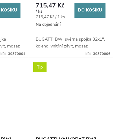
mosaz
715,47 Kč
 KOŠÍKU
DO KOŠÍKU
/ ks
Měrná
715,47 Kč / 1 ks
cena:
Na objednání
jka
BUGATTI BWI svěrná spojka 32x1",
ávit, mosaz
koleno, vnitřní závit, mosaz
Kód:
30370004
Kód:
30370006
Tip