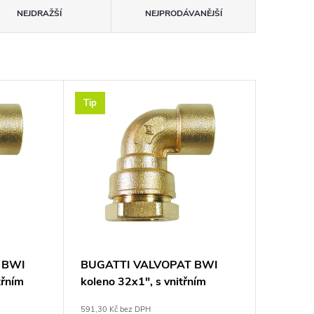
NEJDRAŽŠÍ
NEJPRODÁVANĚJŠÍ
Tip
 BWI
BUGATTI VALVOPAT BWI
třním
koleno 32x1", s vnitřním
/plyn,
závitem, svěrné, voda/plyn,
591,30 Kč bez DPH