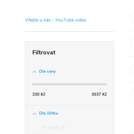
s
t
Vítejte u nás - YouTube video
r
a
n
Dle ceny
n
í
330
Kč
3037
Kč
p
Dle štítku
a
Na skladě
0