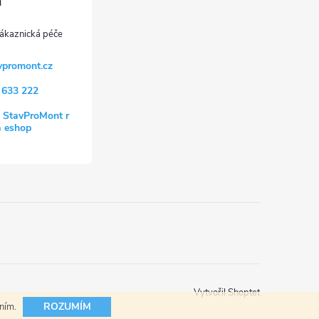
vpromont.cz
 633 222
 StavProMont r
a eshop
Vytvořil Shoptet
ROZUMÍM
áním.