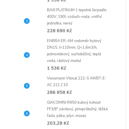
1 536 Kč
BAXI PLATINUM 1 tepelné čerpadlo
400V, 190l, vzduch-voda, vnitřní
jednotka, nerez
228 690 Kč
ENBRA ER-AM vodoměr bytový
DN15, l=110mm, Q=1,6m3/h,
jednovtokový, suchoběžný, teplá
voda, rádiový modul
1 536 Kč
Viessmann Vitocal 222-S AWBT-E-
AC 221.C10
286 858 Kč
GIACOMINI R950 kulový kohout
FF3/8" závitový, plnoprůtočný, těžká
řada, páka, plyn, mosaz
203,28 Kč