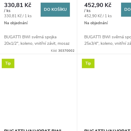
d
mosaz
mosaz
330,81 Kč
452,90 Kč
o
DO KOŠÍKU
DO
/ ks
/ ks
u
Měrná
Měrná
330,81 Kč / 1 ks
452,90 Kč / 1 ks
d
cena:
cena:
Na objednání
Na objednání
k
u
BUGATTI BWI svěrná spojka
BUGATTI BWI svěrná spo
20x1/2", koleno, vnitřní závit, mosaz
25x3/4", koleno, vnitřní z
t
k
Kód:
30370002
ů
Tip
Tip
t
ů