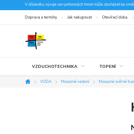
Přejít
V důsledku vývoje cen pohonných hmot může docházet ke změná
na
Doprava a termíny
Jak nakupovat
Otevírací doba
obsah
VZDUCHOTECHNIKA
TOPENÍ
VODA
Mosazné vedení
Mosazné svěrné tva
Domů
P
o