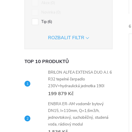
n
Akce
0
Novinka
0
e
Tip
6
6
l
ROZBALIT FILTR
TOP 10 PRODUKTŮ
BRILON ALFEA EXTENSA DUO A.I. 6
í
R32 tepelné čerpadlo
i
230V+hydraulická jednotka 190l
199 879 Kč
ENBRA ER-AM vodoměr bytový
DN15, l=110mm, Q=1,6m3/h,
jednovtokový, suchoběžný, studená
voda, rádiový modul