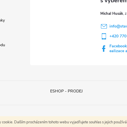
Michal Husák
nky
info
@
sta
+420 770
odu
Facebook
ealizace 
ESHOP - PRODEJ
cookie. Dalším procházením tohoto webu vyjadřujete souhlas s jejich použív