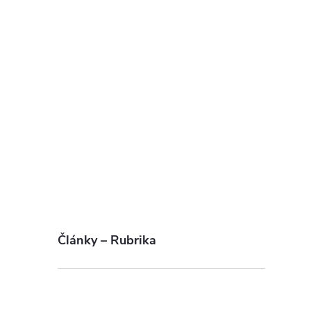
í
r
Články – Rubrika