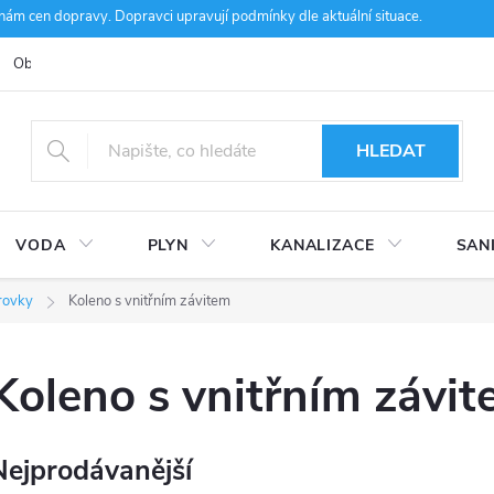
m cen dopravy. Dopravci upravují podmínky dle aktuální situace.
Obchodní podmínky
Kontakty
Ke stažení
Hodnocení obcho
HLEDAT
VODA
PLYN
KANALIZACE
SAN
rovky
Koleno s vnitřním závitem
Koleno s vnitřním závi
Nejprodávanější