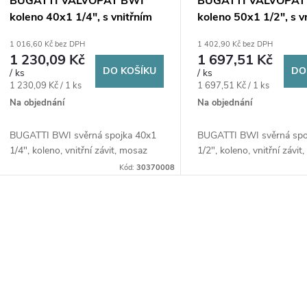
BUGATTI VALVOPAT BWI
BUGATTI VALVOPAT
koleno 40x1 1/4", s vnitřním
koleno 50x1 1/2", s v
závitem, svěrné, voda/plyn,
závitem, svěrné, voda
1 016,60 Kč bez DPH
1 402,90 Kč bez DPH
mosaz
mosaz
1 230,09 Kč
1 697,51 Kč
DO KOŠÍKU
DO
/ ks
/ ks
Měrná
Měrná
1 230,09 Kč / 1 ks
1 697,51 Kč / 1 ks
cena:
cena:
Na objednání
Na objednání
BUGATTI BWI svěrná spojka 40x1
BUGATTI BWI svěrná spo
1/4", koleno, vnitřní závit, mosaz
1/2", koleno, vnitřní závit
Kód:
30370008
O
v