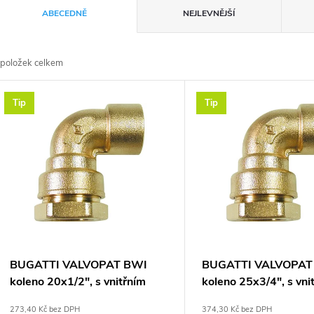
Ř
ABECEDNĚ
NEJLEVNĚJŠÍ
a
položek celkem
z
V
Tip
Tip
e
ý
n
p
p
s
r
p
BUGATTI VALVOPAT BWI
BUGATTI VALVOPAT
o
koleno 20x1/2", s vnitřním
koleno 25x3/4", s vni
r
závitem, svěrné, voda/plyn,
závitem, svěrné, voda
273,40 Kč bez DPH
374,30 Kč bez DPH