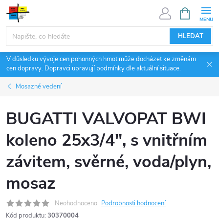
Přejít
NÁKUPNÍ
KOŠÍK
na
obsah
HLEDAT
V důsledku vývoje cen pohonných hmot může docházet ke změnám
cen dopravy. Dopravci upravují podmínky dle aktuální situace.
Mosazné vedení
BUGATTI VALVOPAT BWI
koleno 25x3/4", s vnitřním
závitem, svěrné, voda/plyn,
mosaz
Neohodnoceno
Podrobnosti hodnocení
Kód produktu:
30370004