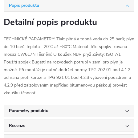
Popis produktu
Detailní popis produktu
TECHNICKÉ PARAMETRY: Tlak: pitná a topná voda do 25 barů; plyn
do 10 barů Teplota: -20°C až +80°C Materiál: Tělo spojky: kovaná
mosaz CW617N Těsnění: O koužek NBR pryž Závity: ISO 7/1
Použití spojek Bugatti na rozvodech potrubí v zemi pro plyn je
možné. Při montáži je nutné dodržet normy TPG 702 01 bod 4.1.2
ochrana proti korozi a TPG 921 01 bod 4.2.8 vybavení pouzdrem a
4.2.9 před zaizolováním (například bitumenovou páskou) provést
zkoušku těsnosti.
Parametry produktu
Recenze