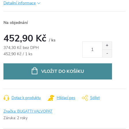
Detailní informace
Na objednání
452,90 Kč
/ ks
374,30 Kč bez DPH
Měrná
452,90 Kč / 1 ks
cena:
VLOŽIT DO KOŠÍKU
Dotaz k produktu
Hlídací pes
Sdílet
Značka:
BUGATTI VALVOPAT
Záruka
:
2 roky