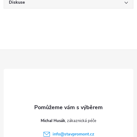
Diskuse
Z
á
p
a
t
Michal Husák
í
info
@
stavpromont.cz