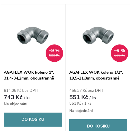
a
Nejlevnější
V
Nejdražší
z
ý
Nejprodávanější
e
p
n
i
–9 %
–9 %
822 Kč
609 Kč
í
s
p
AGAFLEX WOK koleno 1",
AGAFLEX WOK koleno 1/2",
31,4-34,2mm, oboustranně
19,5-21,8mm, oboustranně
p
svěrné, voda, litina/pozink
svěrné, voda, litina/pozink
r
614,05 Kč bez DPH
455,37 Kč bez DPH
r
743 Kč
551 Kč
/ ks
/ ks
o
Měrná
551 Kč / 1 ks
Na objednání
o
cena:
Na objednání
d
DO KOŠÍKU
d
DO KOŠÍKU