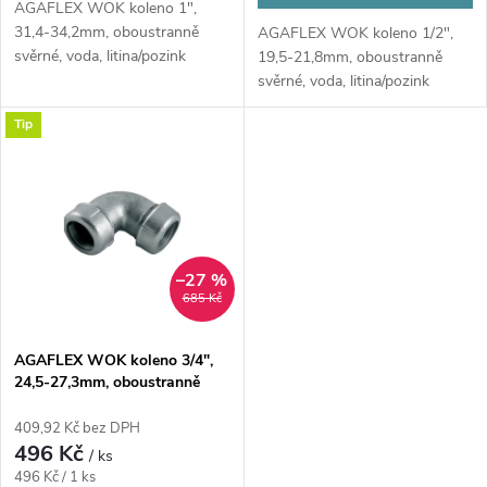
u
AGAFLEX WOK koleno 1",
u
31,4-34,2mm, oboustranně
AGAFLEX WOK koleno 1/2",
k
svěrné, voda, litina/pozink
19,5-21,8mm, oboustranně
k
svěrné, voda, litina/pozink
t
Tip
t
ů
ů
–27 %
685 Kč
AGAFLEX WOK koleno 3/4",
24,5-27,3mm, oboustranně
svěrné, voda, litina/pozink
409,92 Kč bez DPH
496 Kč
/ ks
Měrná
496 Kč / 1 ks