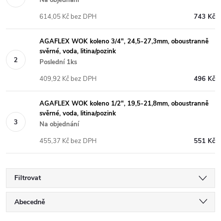
614,05 Kč bez DPH
743 Kč
AGAFLEX WOK koleno 3/4", 24,5-27,3mm, oboustranně
svěrné, voda, litina/pozink
Poslední 1ks
409,92 Kč bez DPH
496 Kč
AGAFLEX WOK koleno 1/2", 19,5-21,8mm, oboustranně
svěrné, voda, litina/pozink
Na objednání
455,37 Kč bez DPH
551 Kč
Filtrovat
Ř
Abecedně