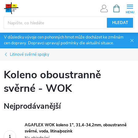
Přejít
NÁKUPNÍ
KOŠÍK
na
obsah
HLEDAT
V důsledku vývoje cen pohonných hmot může docházet ke změnám
cen dopravy. Dopravci upravují podmínky dle aktuální situace.
Litinové svěrné spojky
Koleno oboustranně
svěrné - WOK
Nejprodávanější
AGAFLEX WOK koleno 1", 31,4-34,2mm, oboustranně
svěrné, voda, litina/pozink
Na objednání