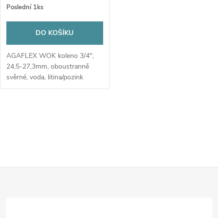
cena:
Poslední 1ks
DO KOŠÍKU
AGAFLEX WOK koleno 3/4",
24,5-27,3mm, oboustranně
svěrné, voda, litina/pozink
O
v
l
Z
á
d
á
a