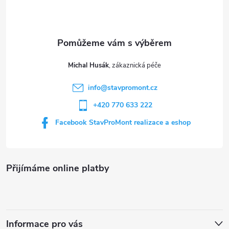
p
c
a
í
t
p
Michal Husák
r
í
info
@
stavpromont.cz
v
+420 770 633 222
k
Facebook StavProMont realizace a eshop
y
v
Přijímáme online platby
ý
p
i
Informace pro vás