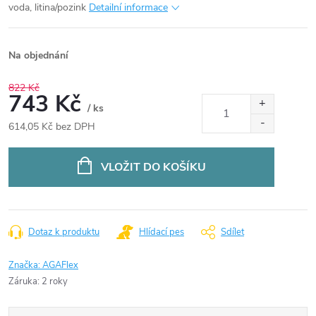
voda, litina/pozink
Detailní informace
Na objednání
822 Kč
743 Kč
/ ks
614,05 Kč bez DPH
Měrná
cena:
VLOŽIT DO KOŠÍKU
Dotaz k produktu
Hlídací pes
Sdílet
Značka:
AGAFlex
Záruka
:
2 roky