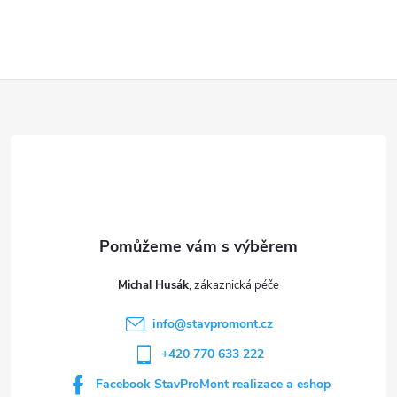
Z
á
p
a
t
Michal Husák
í
info
@
stavpromont.cz
+420 770 633 222
Facebook StavProMont realizace a eshop