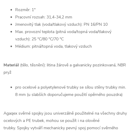
Rozměr: 1"
Pracovní rozsah: 31,4-34,2 mm
Jmenovitý tlak (voda/tlakový vzduch): PN 16/PN 10
Max. provozní teplota (pitná voda/topná voda/tlakový
vzduch): 25 °C/80 °C/70 °C
Médium: pitná/topná voda, tlakový vzduch
Materiál
(tělo, těsnění): litina žárově a galvanicky pozinkovaná, NBR
pryž
pro ocelové a polyetylenové trubky se sílou stěny trubky min.
8 mm (u slabších doporučujeme použití opěrného pouzdra)
Agaqex svěrné spojky jsou univerzálně použitelné na všechny druhy
ocelových a PE trubek, mohou se použít i na olověné
trubky. Spojky vytváří mechanicky pevný spoj pomocí svěrného