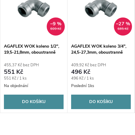
–9 %
–27 %
609 Kč
685 Kč
AGAFLEX WOK koleno 1/2",
AGAFLEX WOK koleno 3/4",
19,5-21,8mm, oboustranně
24,5-27,3mm, oboustranně
svěrné, voda, litina/pozink
svěrné, voda, litina/pozink
455,37 Kč bez DPH
409,92 Kč bez DPH
551 Kč
496 Kč
Měrná
Měrná
551 Kč / 1 ks
496 Kč / 1 ks
cena:
cena:
Na objednání
Poslední 1ks
DO KOŠÍKU
DO KOŠÍKU