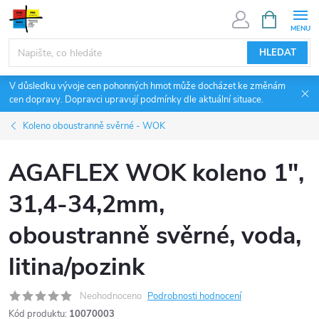
Přejít
NÁKUPNÍ
KOŠÍK
na
obsah
HLEDAT
V důsledku vývoje cen pohonných hmot může docházet ke změnám
cen dopravy. Dopravci upravují podmínky dle aktuální situace.
Koleno oboustranně svěrné - WOK
AGAFLEX WOK koleno 1",
31,4-34,2mm,
oboustranně svěrné, voda,
litina/pozink
Neohodnoceno
Podrobnosti hodnocení
Kód produktu:
10070003