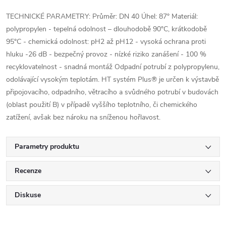
TECHNICKÉ PARAMETRY: Průměr: DN 40 Úhel: 87° Materiál:
polypropylen - tepelná odolnost – dlouhodobě 90°C, krátkodobě
95°C - chemická odolnost: pH2 až pH12 - vysoká ochrana proti
hluku -26 dB - bezpečný provoz - nízké riziko zanášení - 100 %
recyklovatelnost - snadná montáž Odpadní potrubí z polypropylenu,
odolávající vysokým teplotám. HT systém Plus® je určen k výstavbě
připojovacího, odpadního, větracího a svůdného potrubí v budovách
(oblast použití B) v případě vyššího teplotního, či chemického
zatížení, avšak bez nároku na sníženou hořlavost.
Parametry produktu
Recenze
Diskuse