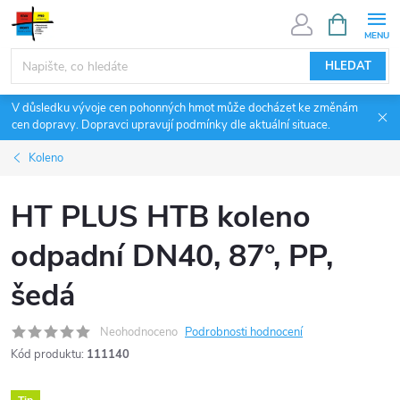
Přejít
NÁKUPNÍ
KOŠÍK
na
obsah
HLEDAT
V důsledku vývoje cen pohonných hmot může docházet ke změnám
cen dopravy. Dopravci upravují podmínky dle aktuální situace.
Koleno
HT PLUS HTB koleno
odpadní DN40, 87°, PP,
šedá
Neohodnoceno
Podrobnosti hodnocení
Kód produktu:
111140