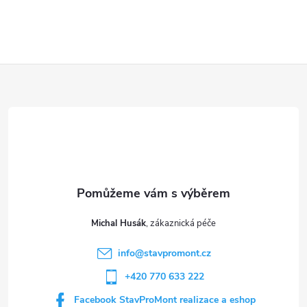
Z
á
p
a
t
Michal Husák
í
info
@
stavpromont.cz
+420 770 633 222
Facebook StavProMont realizace a eshop