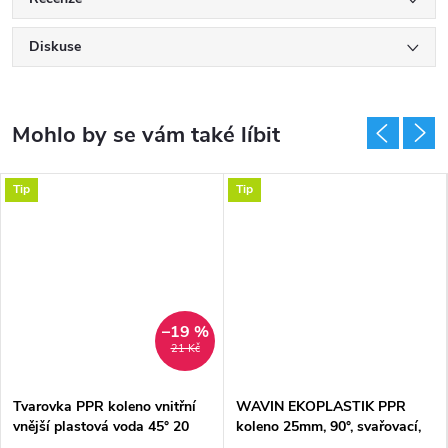
Diskuse
Tip
Tip
–19 %
21 Kč
Tvarovka PPR koleno vnitřní
WAVIN EKOPLASTIK PPR
vnější plastová voda 45° 20
koleno 25mm, 90°, svařovací,
mm Ekoplastik
voda, PP-R