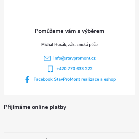
p
a
t
Michal Husák
í
info
@
stavpromont.cz
+420 770 633 222
Facebook StavProMont realizace a eshop
Přijímáme online platby