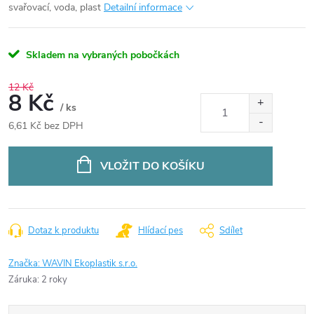
svařovací, voda, plast
Detailní informace
Skladem na vybraných pobočkách
12 Kč
8 Kč
/ ks
6,61 Kč bez DPH
Měrná
cena:
VLOŽIT DO KOŠÍKU
Dotaz k produktu
Hlídací pes
Sdílet
Značka:
WAVIN Ekoplastik s.r.o.
Záruka
:
2 roky