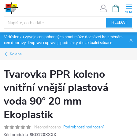
Přejít
NÁKUPNÍ
KOŠÍK
na
obsah
HLEDAT
V důsledku vývoje cen pohonných hmot může docházet ke změnám
cen dopravy. Dopravci upravují podmínky dle aktuální situace.
Kolena
Tvarovka PPR koleno
vnitřní vnější plastová
voda 90° 20 mm
Ekoplastik
Neohodnoceno
Podrobnosti hodnocení
Kód produktu:
SKO120XXXX