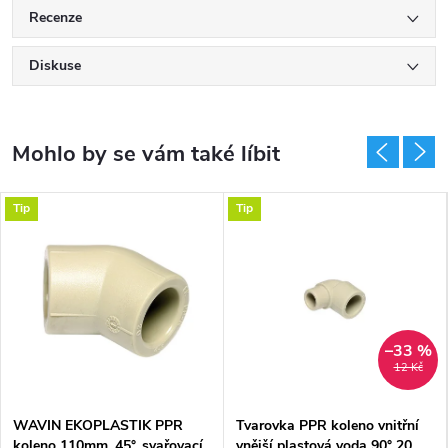
Recenze
Diskuse
Tip
Tip
–33 %
12 Kč
WAVIN EKOPLASTIK PPR
Tvarovka PPR koleno vnitřní
koleno 110mm, 45°, svařovací,
vnější plastová voda 90° 20