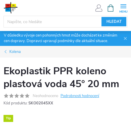
Přejít
NÁKUPNÍ
KOŠÍK
na
obsah
HLEDAT
V důsledku vývoje cen pohonných hmot může docházet ke změnám
cen dopravy. Dopravci upravují podmínky dle aktuální situace.
Kolena
Ekoplastik PPR koleno
plastová voda 45° 20 mm
Neohodnoceno
Podrobnosti hodnocení
Kód produktu:
SKO02045XX
Tip