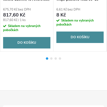
voda, PP-RCT
mm Ekoplastik
675,70 Kč bez DPH
6,61 Kč bez DPH
817,60 Kč
8 Kč
Měrná
817,60 Kč / 1 ks
Skladem na vybraných
pobočkách
cena:
Skladem na vybraných
pobočkách
DO KOŠÍKU
DO KOŠÍKU
Z