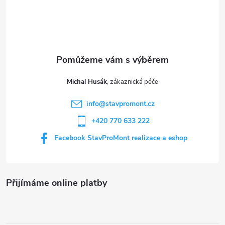
á
p
a
t
Michal Husák
í
info
@
stavpromont.cz
+420 770 633 222
Facebook StavProMont realizace a eshop
Přijímáme online platby