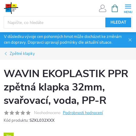
Přejít
NÁKUPNÍ
KOŠÍK
na
obsah
HLEDAT
V důsledku vývoje cen pohonných hmot může docházet ke změnám
cen dopravy. Dopravci upravují podmínky dle aktuální situace.
Zpětné klapky
WAVIN EKOPLASTIK PPR
zpětná klapka 32mm,
svařovací, voda, PP-R
Neohodnoceno
Podrobnosti hodnocení
Kód produktu:
SZKL032XXX